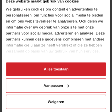
Deze website maakt gebruik van cookies
foodrecensent van De Volkskrant spreekt in dit
We gebruiken cookies om content en advertenties te
verband van 'pistachisatie van de voedingsbranche'.
personaliseren, om functies voor social media te bieden
Verwezen wordt naar onder meer de TikTok-hit Dubai-
en om ons websiteverkeer te analyseren. Ook delen we
chocolade met pistache, oliebollen met pistachecrème
informatie over uw gebruik van onze site met onze
en kaneelbroodjes met pistache.
partners voor social media, adverteren en analyse. Deze
partners kunnen deze gegevens combineren met andere
10. Dropsnob
informatie die u aan ze heeft verstrekt of die ze hebben
Iemand die hoge eisen stelt aan de kwaliteit en smaak
verzameld op basis van uw gebruik van hun services.
van drop wordt ook wel een dropsnob genoemd.
Dropauteur Marieke Hendriksen kwalificeerde zichzelf
Alles toestaan
in een interview als dropsnob. Zij kiest namelijk het
liefst voor delicatessedrop van kleine fabrikanten.
Aanpassen
11. Sloopmelk
Zuivel dat dierenleed veroorzaakt en de levens van
Weigeren
melkkoeien aanmerkelijk bekort. Sloopmelk is gemunt
door dierenrechtenorganisatie Wakker Dier. Het wordt