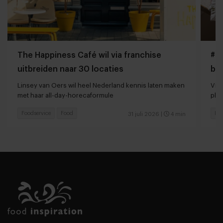
The Happiness Café wil via franchise
#Gi
uitbreiden naar 30 locaties
bo
Linsey van Oers wil heel Nederland kennis laten maken
Vir
met haar all-day-horecaformule
pla
Foodservice
Food
Foo
31 juli 2026
|
4 min