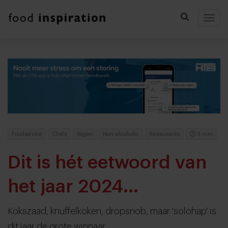
Togg
Foodservice
Chefs
Vegan
Non-alcoholic
Restaurants
3 min
Dit is hét eetwoord van
het jaar 2024...
Kokszaad, knuffelkoken, dropsnob, maar 'solohap' is
dit jaar de grote winnaar