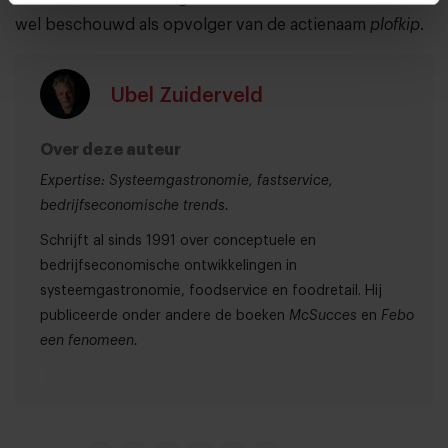
wel beschouwd als opvolger van de actienaam
plofkip
.
Ubel Zuiderveld
Over deze auteur
Expertise: Systeemgastronomie, fastservice,
bedrijfseconomische trends.
Schrijft al sinds 1991 over conceptuele en
bedrijfseconomische ontwikkelingen in
systeemgastronomie, foodservice en foodretail. Hij
publiceerde onder andere de boeken
McSucces
en
Febo
een fenomeen.