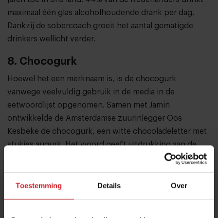
maximaal één glas alcoholhoudende drank per dag.
Dankzij de sobercoach groeit het aantal gematigde
drinkers wellicht verder.
8. Chocogurk
Hoewel het een merknaam is, is de chocogurk
vanwege veelvuldig gebruik in de media in de
eetwoordlijst opgenomen. Samen met Jamin
ontwikkelde de Amsterdamse zuurinlegger Oos
Kesbeke de chocogurk, een witte chocoladeletter met
stukjes augurk. Het woord geeft uitdrukking aan de
actuele trend met zure snacks.
Lees hier meer over de
augurken-hype »
Toestemming
Details
Over
9. Pistachisatie
De trend om snacks te verrijken met pistache. Een