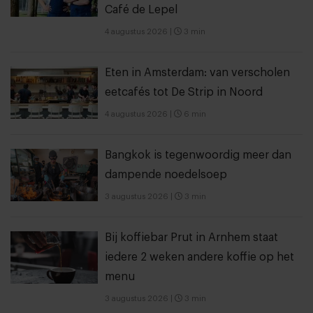
Café de Lepel
4 augustus 2026
|
3 min
Eten in Amsterdam: van verscholen
eetcafés tot De Strip in Noord
4 augustus 2026
|
6 min
Bangkok is tegenwoordig meer dan
dampende noedelsoep
3 augustus 2026
|
3 min
Bij koffiebar Prut in Arnhem staat
iedere 2 weken andere koffie op het
menu
3 augustus 2026
|
3 min