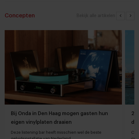
Concepten
Bekijk alle artikelen
Bij Onda in Den Haag mogen gasten hun
20 
eigen vinylplaten draaien
de 
Deze listening bar heeft misschien wel de beste
Cari
geluidsinstallatie van Nederland
cul