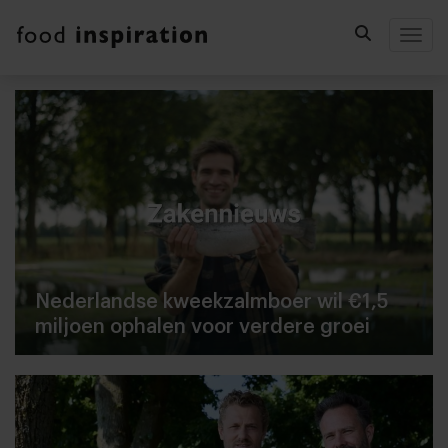
Togg
Nederlandse kweekzalmboer wil €1,5
miljoen ophalen voor verdere groei