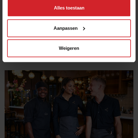
Alles toestaan
26 zaken door Michelin gemarkeerd als
Aanpassen
'Favoriet van de inspecteur'
Kort culinair nieuws: Speelfilm 'TONY' over de jeugdjaren van
Anthony Bourdain komt uit
Weigeren
Restaurants
Chefs
29 juli 2026
|
3 min