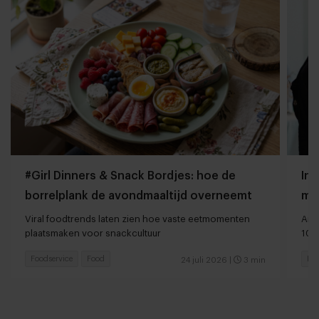
#Girl Dinners & Snack Bordjes: hoe de
Int
borrelplank de avondmaaltijd overneemt
mee
be
Viral foodtrends laten zien hoe vaste eetmomenten
Ame
plaatsmaken voor snackcultuur
10 
Foodservice
Food
Res
24 juli 2026
|
3 min