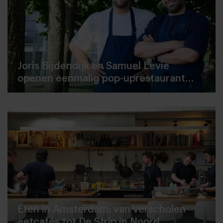
Joris Bijdendijk en Samuel Levie
openen eenmalig pop-uprestaurant
Café de Lepel
Eten in Amsterdam: van verscholen
eetcafés tot De Strip in Noord