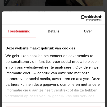
Chef Van der Valk Houten over inkoop,
bereidingstijd, marges en hardlopers
Danny van ‘t Veld: “We hebben meer dan 100 gerechten op
Toestemming
Details
Over
het menu staan”
Hotellerie
Chefs
30 juli 2026
|
6 min
Deze website maakt gebruik van cookies
We gebruiken cookies om content en advertenties te
personaliseren, om functies voor social media te bieden
en om ons websiteverkeer te analyseren. Ook delen we
informatie over uw gebruik van onze site met onze
partners voor social media, adverteren en analyse. Deze
partners kunnen deze gegevens combineren met andere
informatie die u aan ze heeft verstrekt of die ze hebben
verzameld op basis van uw gebruik van hun services.