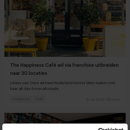
The Happiness Café wil via franchise uitbreiden
naar 30 locaties
Linsey van Oers wil heel Nederland kennis laten maken met
haar all-day-horecaformule
Foodservice
Food
31 juli 2026
|
4 min