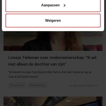
Aanpassen
Weigeren
Loesje Tieleman over ondernemerschap: "Ik wil
niet alleen de dochter van zijn"
"Ik besef nu pas hoe bijzonder het is dat een bank je op je
20e €250.000 leent"
Restaurants
Ondernemen
30 juli 2026
|
3 min