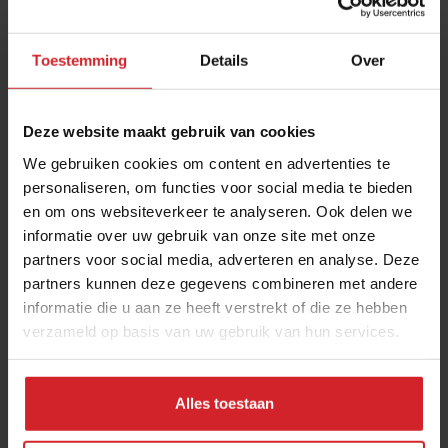
Toestemming
Details
Over
Deze website maakt gebruik van cookies
We gebruiken cookies om content en advertenties te
personaliseren, om functies voor social media te bieden
en om ons websiteverkeer te analyseren. Ook delen we
Aanbiedingen en prijzen bepalen de hotelkeuze
informatie over uw gebruik van onze site met onze
partners voor social media, adverteren en analyse. Deze
van de gast
partners kunnen deze gegevens combineren met andere
Meer zakennieuws: Bierverkoop daalt - Hanos neemt Jansen
informatie die u aan ze heeft verstrekt of die ze hebben
Foodservice over
verzameld op basis van uw gebruik van hun services.
Hotellerie
Ondernemen
30 juli 2026
|
3 min
Alles toestaan