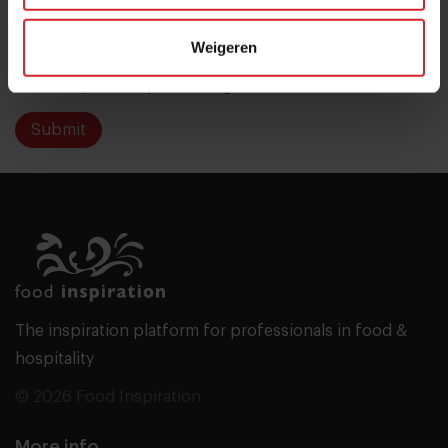
Weigeren
I accept the terms and conditions in order to receive the
monthly Food Inspiration magazine.
Submit
THANKS
The inspiration platform for professionals in food &
hospitality
© 2026 Food Inspiration
More info