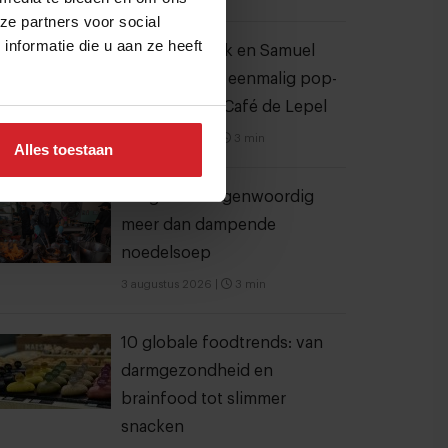
ze partners voor social
nformatie die u aan ze heeft
Joris Bijdendijk en Samuel
Levie openen eenmalig pop-
uprestaurant Café de Lepel
4 augustus 2026
|
3 min
Alles toestaan
Bangkok is tegenwoordig
meer dan dampende
noedelsoep
3 augustus 2026
|
3 min
10 globale foodtrends: van
darmgezondheid en
brainfood tot slimmer
snacken