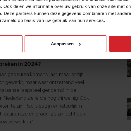
. Ook delen we informatie over uw gebruik van onze site met on
e. Deze partners kunnen deze gegevens combineren met andere i
r
boerenkool
. In Nederland zitten we wat
erzameld op basis van uw gebruik van hun services.
enkoolstamppot, maar er kan echt veel
s internationaal, natuurlijk al een tijd erg
Aanpassen
ep, je kunt er ontzettend veel mee.
breken in 2024?
gaan gebeuren komend jaar, maar er zijn
dt gewerkt, maar waar ontzettend veel
Italiaanse raapsteel genoemd. In de
in Nederland zie je die nog vrij weinig. Ook
 te zijn. Radijsjes zijn er natuurlijk in
it, paars, roze en groen. Ze zijn echt een
rauw verwerken.”