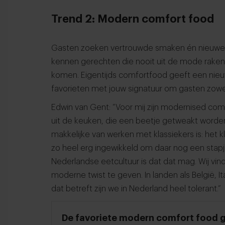
Trend 2: Modern comfort food
Gasten zoeken vertrouwde smaken én nieuwe e
kennen gerechten die nooit uit de mode raken 
komen. Eigentijds comfortfood geeft een nieuwe 
favorieten met jouw signatuur om gasten zowel
Edwin van Gent: “Voor mij zijn modernised com
uit de keuken, die een beetje getweakt worden.
makkelijke van werken met klassiekers is: het klo
zo heel erg ingewikkeld om daar nog een sta
Nederlandse eetcultuur is dat dat mag. Wij vi
moderne twist te geven. In landen als België, Ita
dat betreft zijn we in Nederland heel tolerant.”
De favoriete modern comfort food 