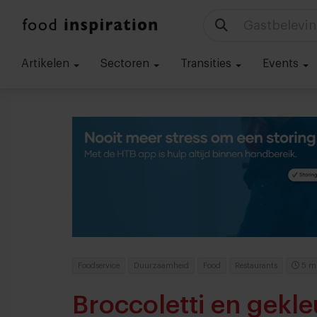
Technologie
Artikelen
Sectoren
Transities
Events
Foodservice
Duurzaamheid
Food
Restaurants
5 m
Broccoletti en gekleu