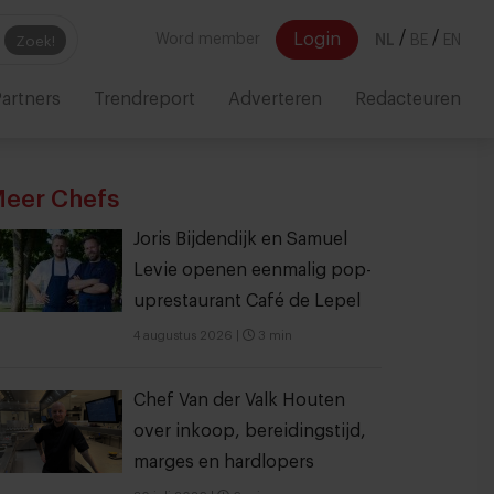
/
/
Login
Word member
NL
BE
EN
Zoek!
artners
Trendreport
Adverteren
Redacteuren
eer Chefs
Joris Bijdendijk en Samuel
Levie openen eenmalig pop-
uprestaurant Café de Lepel
4 augustus 2026
|
3 min
Chef Van der Valk Houten
over inkoop, bereidingstijd,
marges en hardlopers