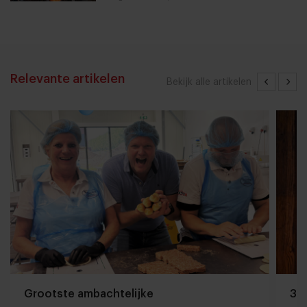
Relevante artikelen
Bekijk alle artikelen
Grootste ambachtelijke
3 m