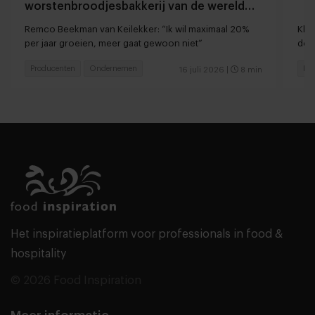
worstenbroodjesbakkerij van de wereld
ontstond vanuit een faillissement
Remco Beekman van Keilekker: “Ik wil maximaal 20%
Kla
per jaar groeien, meer gaat gewoon niet”
doo
Producenten
Ondernemen
Foo
16 juli 2026
|
8 min
Het inspiratieplatform voor professionals in food &
hospitality
© 2026 Food Inspiration