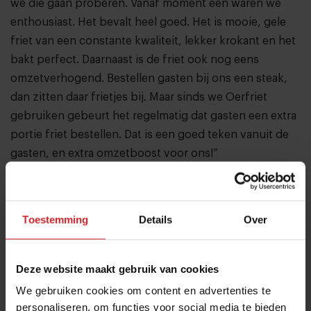
we die gaan proberen. Vanaf moment één waren we
enthousiast. Het bevalt heel goed. Het is mooie, gele
friet van een constante kwaliteit, lekker krokant en het
bakt perfect. Daarnaast is de friet ook nog eens
omzetverhogend. Bestellen gasten bij ons een steak,
dan zitten daar frietjes bij. Maar sinds we Oerfriet
gebruiken gebeurt het regelmatig dat gasten een extra
portie friet bestellen. Dat is een goed teken vanuit de
gasten, en extra omzetboost voor ons!”
Toestemming
Details
Over
Deze website maakt gebruik van cookies
We gebruiken cookies om content en advertenties te
personaliseren, om functies voor social media te bieden