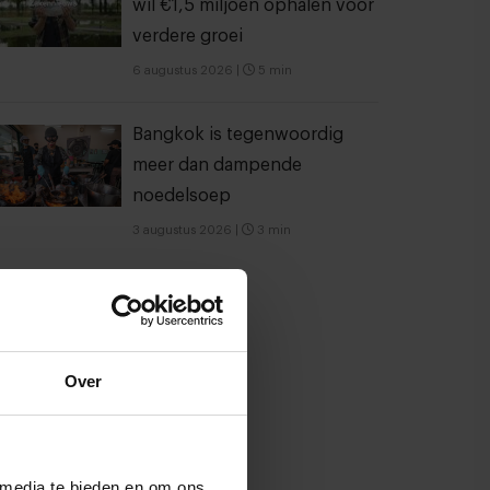
wil €1,5 miljoen ophalen voor
verdere groei
6 augustus 2026
|
5 min
Bangkok is tegenwoordig
meer dan dampende
noedelsoep
3 augustus 2026
|
3 min
Over
 media te bieden en om ons