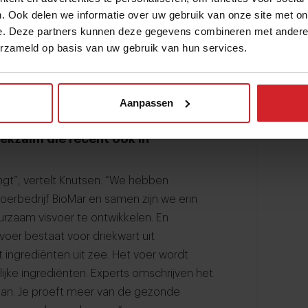
. Ook delen we informatie over uw gebruik van onze site met on
e. Deze partners kunnen deze gegevens combineren met andere i
erzameld op basis van uw gebruik van hun services.
Aanpassen
eekzalm die recent ook in
ngt”, vertelt Knutsen. “We hebben
oerbedrijf BioMar en samen zijn we erin
rzaam visvoer te ontwikkelen. En
oer bestaat voor driekwart uit
t ingrediënten uit zee. Het voer wordt
jke ingrediënten. Experts omschrijven het
ean. Je proeft meer van de gezonde