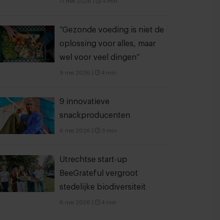
17 mei 2026
|
4 min
“Gezonde voeding is niet de
oplossing voor alles, maar
wel voor veel dingen”
9 mei 2026
|
4 min
9 innovatieve
snackproducenten
6 mei 2026
|
3 min
Utrechtse start-up
BeeGrateful vergroot
stedelijke biodiversiteit
6 mei 2026
|
4 min