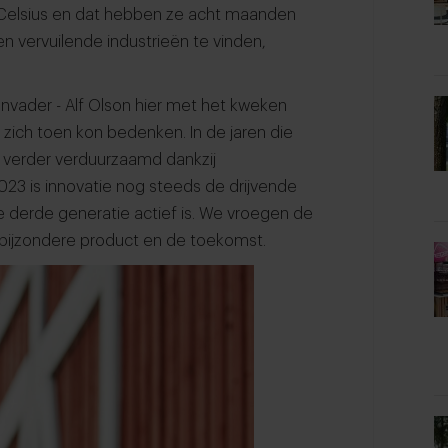
 Celsius en dat hebben ze acht maanden
en vervuilende industrieën te vinden,
onvader - Alf Olson hier met het kweken
zich toen kon bedenken. In de jaren die
 verder verduurzaamd dankzij
023 is innovatie nog steeds de drijvende
de derde generatie actief is. We vroegen de
t bijzondere product en de toekomst.