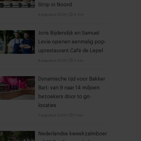
Strip in Noord
4 augustus 2026
|
6 min
Joris Bijdendijk en Samuel
Levie openen eenmalig pop-
uprestaurant Café de Lepel
4 augustus 2026
|
3 min
Dynamische tijd voor Bakker
Bart: van 9 naar 14 miljoen
bezoekers door to go-
locaties
7 augustus 2026
|
7 min
Nederlandse kweekzalmboer