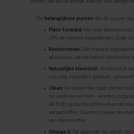
vetten, die de vis smaak, bite en een aange
De
belangrijkste punten
die dit visvoer du
Plant-forward:
Het voer bestaat voor 
25% uit mariene ingrediënten, zoals vis
Reststromen:
Alle mariene ingrediënt
afsnijdsels, van de Noord-Atlantische vi
Natuurlijke kleurstof:
Als kleurstof 
natuurlijk ingrediënt gebruikt: astaxant
Clean:
De vissen die input vormen voo
tot visolie en vismeel –
worden zorgvuld
als PCB's (polychloorbifenyl) en dioxine
aangetroffen. Daardoor bevat de uitei
van deze stoffen.
Omega-3:
De algenolie die wordt gebr