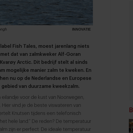
ongh
INNOVATIE
label Fish Tales, moest jarenlang niets
e met dat van zalmkweker Alf-Goran
arøy Arctic. Dit bedrijf stelt al sinds
am mogelijke manier zalm te kweken. En
Olphen nu op de Nederlandse en Europese
et gebied van duurzame kweekzalm.
in eilandje voor de kust van Noorwegen,
 Hier vind je de beste viswateren van
B
rtelt Knutsen tijdens een telefonisch
n het hele land.” De reden? De temperatuur
m zijn er perfect. De ideale temperatuur