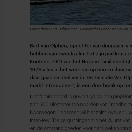
Foto's door Guus Dubbelman | Gerechtfoto's door Moniek de J
Bart van Olphen, oprichter van duurzaam vis
hebben van kweekzalm. Tot zijn pad kruist
Knutsen, CEO van het Noorse familiebedrijf Kv
1976 alles in het werk om op een zo duurza
daar gaan ze heel ver in. De zalm die Van 
markt introduceert, is een doorbraak op h
Het familiebedrijf is gevestigd op een piepkle
zo’n 500 kilometer ten noorden van Trondheim.
Noorwegen. “Iedereen wil hier zalm kweken”, ve
interview. “De vergunningen zijn het duurst va
en de omstandigheden voor het kweken van zal