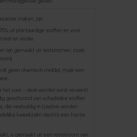
naam mondgevoel geven.”
urzamer maken, zijn:
75% uit plantaardige stoffen en voor
meel en visolie.
en zijn gemaakt uit reststromen, zoals
sserij.
wordt geen chemisch middel, maar een
hine.
r het voer
– deze worden eerst verwerkt
ig geschoond van schadelijke stoffen
s, die veelvuldig in (zee)vis worden
ndelijke kweekzalm slechts een fractie
uikt, is gemaakt uit een reststroom van