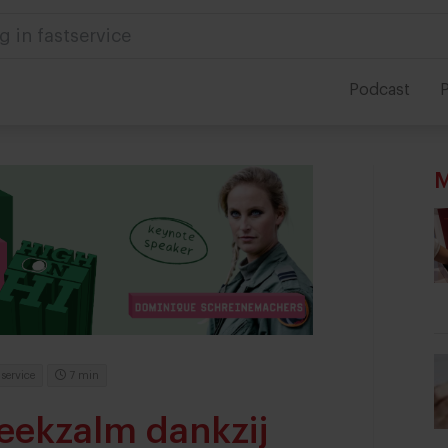
 in foodservice
Podcast
P
M
service
7 min
eekzalm dankzij