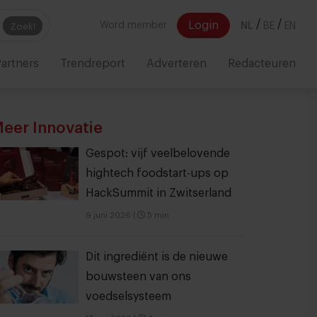
/
/
Login
Word member
NL
BE
EN
Zoek!
artners
Trendreport
Adverteren
Redacteuren
eer Innovatie
Gespot: vijf veelbelovende
hightech foodstart-ups op
HackSummit in Zwitserland
9 juni 2026
|
5 min
Dit ingrediënt is de nieuwe
bouwsteen van ons
voedselsysteem