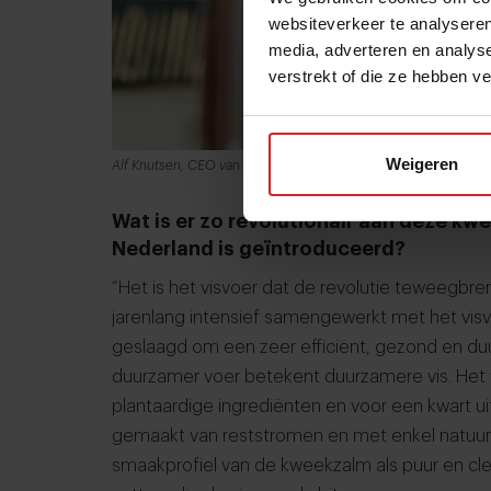
websiteverkeer te analyseren
media, adverteren en analys
verstrekt of die ze hebben v
Weigeren
Alf Knutsen, CEO van Kvarøy Arctic
Wat is er zo revolutionair aan deze kw
Nederland is geïntroduceerd?
“Het is het visvoer dat de revolutie teweegbre
jarenlang intensief samengewerkt met het visv
geslaagd om een zeer efficiënt, gezond en duu
duurzamer voer betekent duurzamere vis. Het v
plantaardige ingrediënten en voor een kwart ui
gemaakt van reststromen en met enkel natuurli
smaakprofiel van de kweekzalm als puur en cl