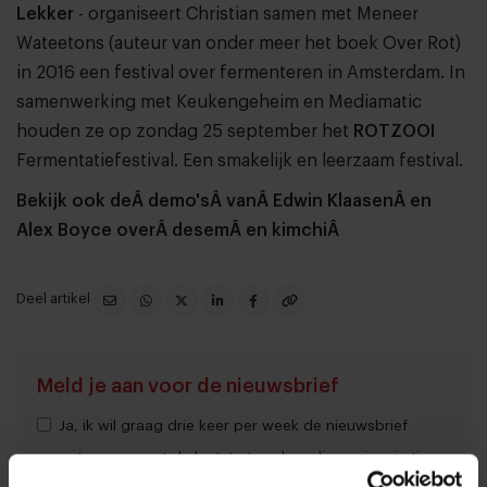
Lekker
- organiseert Christian samen met Meneer
Wateetons (auteur van onder meer het boek Over Rot)
in 2016 een festival over fermenteren in Amsterdam. In
samenwerking met Keukengeheim en Mediamatic
houden ze op zondag 25 september het
ROTZOOI
Fermentatiefestival. Een smakelijk en leerzaam festival.
Bekijk ook deÂ demo'sÂ vanÂ Edwin KlaasenÂ en
Alex Boyce overÂ desemÂ en kimchiÂ
Deel artikel
Meld je aan voor de nieuwsbrief
Ja, ik wil graag drie keer per week de nieuwsbrief
ontvangen met de laatste trends, culinaire inspiratie en