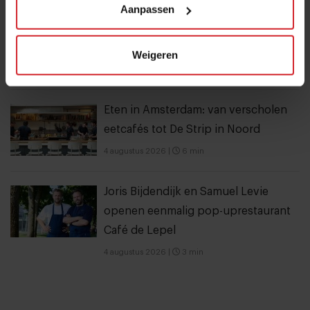
Aanpassen
Mijn favo influencer gaat naar Japan,
dus ik ga naar Japan
Weigeren
7 augustus 2026
|
4 min
Eten in Amsterdam: van verscholen
eetcafés tot De Strip in Noord
4 augustus 2026
|
6 min
Joris Bijdendijk en Samuel Levie
openen eenmalig pop-uprestaurant
Café de Lepel
4 augustus 2026
|
3 min