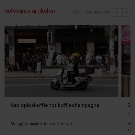
Relevante artikelen
Bekijk alle artikelen
Van oploskoffie tot koffiechampagne
Dyn
naa
loc
Shanghai maakt koffie tot lifestyle
Man
keu