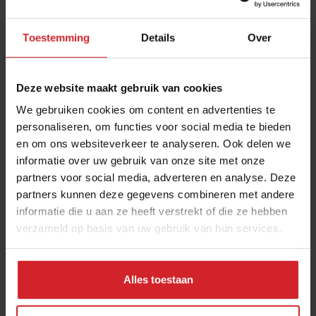
interviews van Food Inspiration per e-mail.
Klik hier
voor meer informatie.
Toestemming
Details
Over
Verzend
Deze website maakt gebruik van cookies
We gebruiken cookies om content en advertenties te
THANKS
personaliseren, om functies voor social media te bieden
Best gelezen artikelen
en om ons websiteverkeer te analyseren. Ook delen we
informatie over uw gebruik van onze site met onze
Van oploskoffie tot koffiechampagne
partners voor social media, adverteren en analyse. Deze
7 augustus 2026
|
6 min
partners kunnen deze gegevens combineren met andere
informatie die u aan ze heeft verstrekt of die ze hebben
verzameld op basis van uw gebruik van hun services.
Dynamische tijd voor Bakker Bart: van
9 naar 14 miljoen bezoekers door to
Alles toestaan
go-locaties
7 augustus 2026
|
7 min