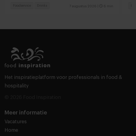
Foodservice
Drinks
Fas
7 augustus 2026
|
6 min
Het inspiratieplatform voor professionals in food &
hospitality
© 2026 Food Inspiration
Meer informatie
Vacatures
Home