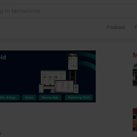
 in foodservice
Podcast
P
M
s