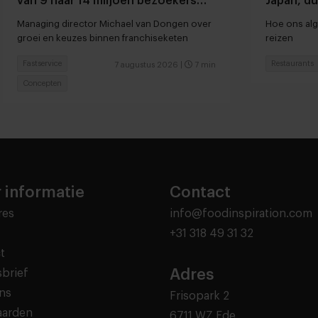
van 9 naar 14 miljoen bezoekers
Japan, du
door to go-locaties
Managing director Michael van Dongen over
Hoe ons alg
groei en keuzes binnen franchiseketen
reizen
Fastservice
Restaurants
7 augustus 2026
|
7 min
Concepten
 informatie
Contact
res
info@foodinspiration.com
+31 318 49 31 32
t
Adres
brief
ns
Frisopark 2
aarden
6711 WZ Ede