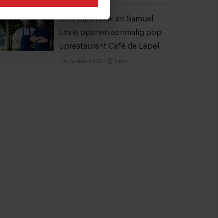
Joris Bijdendijk en Samuel
Levie openen eenmalig pop-
uprestaurant Café de Lepel
4 augustus 2026
|
3 min