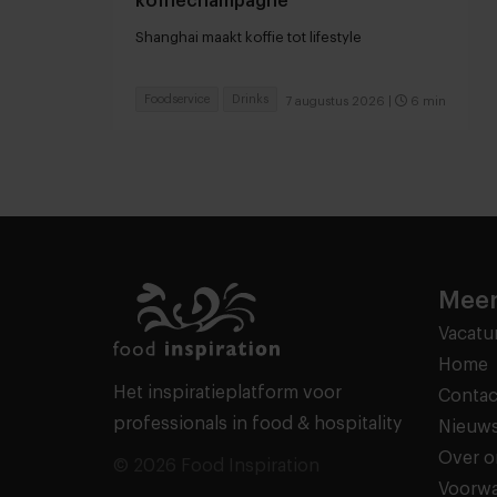
koffiechampagne
Shanghai maakt koffie tot lifestyle
Foodservice
Drinks
7 augustus 2026
|
6 min
Meer
Vacatu
Home
Het inspiratieplatform voor
Contac
professionals in food & hospitality
Nieuws
Over o
© 2026 Food Inspiration
Voorw