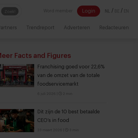
/
/
Login
Word member
NL
BE
EN
Zoek!
artners
Trendreport
Adverteren
Redacteuren
eer Facts and Figures
Franchising goed voor 22,6%
van de omzet van de totale
foodservicemarkt
6 juli 2026
|
2 min
Dit zijn de 10 best betaalde
CEO’s in food
23 maart 2026
|
3 min