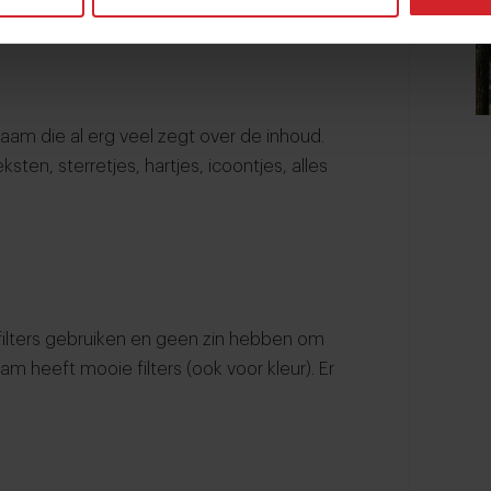
naam die al erg veel zegt over de inhoud.
ksten, sterretjes, hartjes, icoontjes, alles
filters gebruiken en geen zin hebben om
cam
heeft mooie filters (ook voor kleur). Er