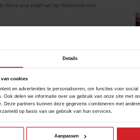
 filters voor zwart-wit zijn flatterend voor
Hiermee kun je zelf ‘swipen’ welke
Details
 vervaagd. Hiermee kun je mooi bepaalde
 belangrijke onderdelen vervagen. Zo leg
 van cookies
ent en advertenties te personaliseren, om functies voor social
. Ook delen we informatie over uw gebruik van onze site met on
e. Deze partners kunnen deze gegevens combineren met andere i
erzameld op basis van uw gebruik van hun services.
s in een frame wilt gebruiken.
Diptic
biedt
maken en zo al jouw favoriete foto’s in
Aanpassen