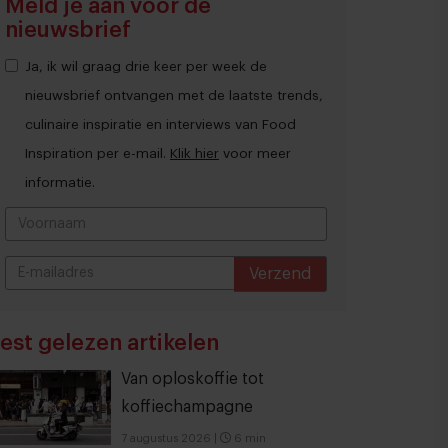
Meld je aan voor de
nieuwsbrief
Ja, ik wil graag drie keer per week de
nieuwsbrief ontvangen met de laatste trends,
culinaire inspiratie en interviews van Food
Inspiration per e-mail.
Klik hier
voor meer
informatie.
Verzend
THANKS
est gelezen artikelen
Van oploskoffie tot
koffiechampagne
7 augustus 2026
|
6 min