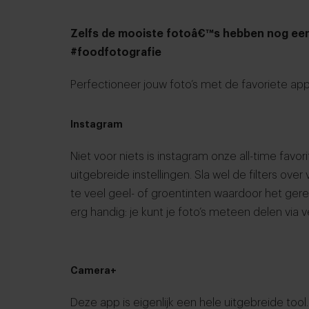
Zelfs de mooiste fotoâ€™s hebben nog een
#foodfotografie
Perfectioneer jouw foto’s met de favoriete ap
Instagram
Niet voor niets is
instagram
onze all-time favor
uitgebreide instellingen. Sla wel de filters ov
te veel geel- of groentinten waardoor het gere
erg handig: je kunt je foto’s meteen delen via 
Camera+
Deze app is eigenlijk een hele uitgebreide tool.