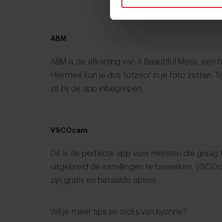
ABM
ABM
is de afkorting van A Beautiful Mess, een 
Hiermee kun je dus ‘rotzooi’ in je foto zetten. Te
zit bij de app inbegrepen.
VSCOcam
Dit is de perfecte app voor mensen die graag 
uitgebreid de instellingen te bewerken.
VSCO
zijn gratis en betaalde opties.
Wil je meer tips en tricks van Kyonne?