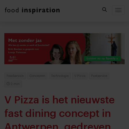
Togg
Foodservice
Concepten
Technologie
V Pizza
Fastservice
2 min
V Pizza is het nieuwste
fast dining concept in
Antwerpen, gedreven