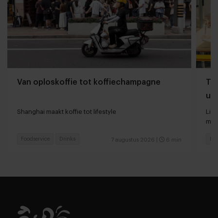
Van oploskoffie tot koffiechampagne
The
uit
Shanghai maakt koffie tot lifestyle
Lin
met
Foodservice
Drinks
Foo
7 augustus 2026
|
6 min