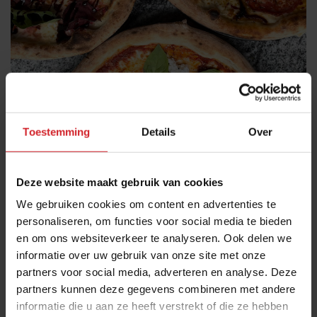
Toestemming
Details
Over
Pizza's van V Pizza
Deze website maakt gebruik van cookies
Zelf bezoeken?
We gebruiken cookies om content en advertenties te
V Pizza: Antwerp Tower, De Keyserlei 1a, Antwerpen
personaliseren, om functies voor social media te bieden
Openingstijden: elke dag van 11.30 - 21.30 uur
en om ons websiteverkeer te analyseren. Ook delen we
informatie over uw gebruik van onze site met onze
partners voor social media, adverteren en analyse. Deze
Benieuwd naar nog meer cool concepts in Antwerpen?
partners kunnen deze gegevens combineren met andere
Check onze gratis online cityguide!
informatie die u aan ze heeft verstrekt of die ze hebben