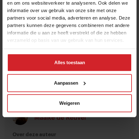
en om ons websiteverkeer te analyseren. Ook delen we
snacklocaties
informatie over uw gebruik van onze site met onze
De groentesnacks van Snack with benefits zijn
partners voor social media, adverteren en analyse. Deze
partners kunnen deze gegevens combineren met andere
verkrijgbaar via Bidfood, Crisp en Gorillas. The
informatie die u aan ze heeft verstrekt of die ze hebben
Avocado Show en BAUT x Carré waren een van de
verzameld op basis van uw gebruik van hun services.
eerste horecazaken die de snacks opnamen in hun
borrelassortiment, inmiddels zijn dat er tientallen.
Wil je de groentesnacks van SNACKWITHBENEFITS zelf
Alles toestaan
proeven? Kom dan naar de
Food Inspiration Days
. Op het
start-uppodium presenteren de ondernemers hun
Aanpassen
verhaal, en in het start-upatelier kun je de producten
proeven.
Weigeren
Maaike de Reuver
Over deze auteur