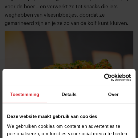
voor de boer – en verwerkt ze tot snacks die iets
weghebben van vleesribbetjes, doordat ze
gemarineerd zijn en je ze zo van de kolf kunt kluiven.
Toestemming
Details
Over
Deze website maakt gebruik van cookies
De a-maize-ing ribs
We gebruiken cookies om content en advertenties te
personaliseren, om functies voor social media te bieden
Verkrijbaarheid: guilty free