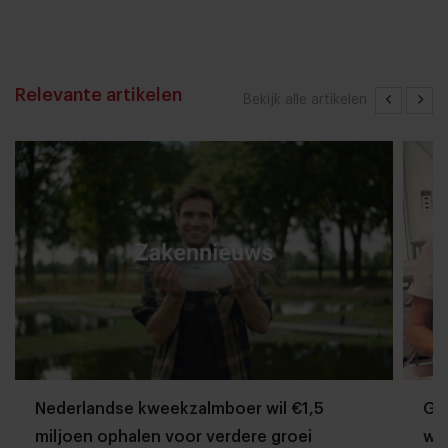
Relevante artikelen
Bekijk alle artikelen
Nederlandse kweekzalmboer wil €1,5
Gr
miljoen ophalen voor verdere groei
wo