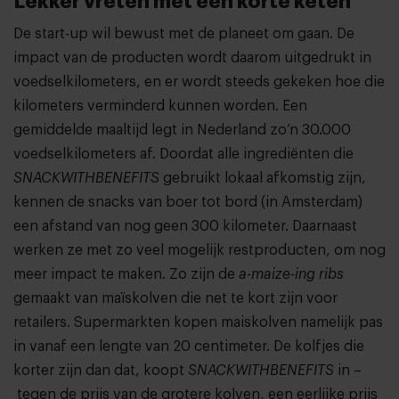
Lekker vreten met een korte keten
De start-up wil bewust met de planeet om gaan. De
impact van de producten wordt daarom uitgedrukt in
voedselkilometers, en er wordt steeds gekeken hoe die
kilometers verminderd kunnen worden. Een
gemiddelde maaltijd legt in Nederland zo’n 30.000
voedselkilometers af. Doordat alle ingrediënten die
SNACKWITHBENEFITS
gebruikt lokaal afkomstig zijn,
kennen de snacks van boer tot bord (in Amsterdam)
een afstand van nog geen 300 kilometer. Daarnaast
werken ze met zo veel mogelijk restproducten, om nog
meer impact te maken. Zo zijn de
a-maize-ing ribs
gemaakt van maïskolven die net te kort zijn voor
retailers. Supermarkten kopen maiskolven namelijk pas
in vanaf een lengte van 20 centimeter. De kolfjes die
korter zijn dan dat, koopt
SNACKWITHBENEFITS
in –
tegen de prijs van de grotere kolven, een eerlijke prijs