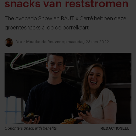
snacks van reststromen
The Avocado Show en BAUT x Carré hebben deze
groentesnacks al op de borrelkaart
Door
Maaike de Reuver
op maandag 23 mei 2022
Oprichters Snack with benefits
REDACTIONEEL