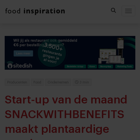
Togg
Producenten
Food
Ondernemen
3 min
Start-up van de maand
SNACKWITHBENEFITS
maakt plantaardige