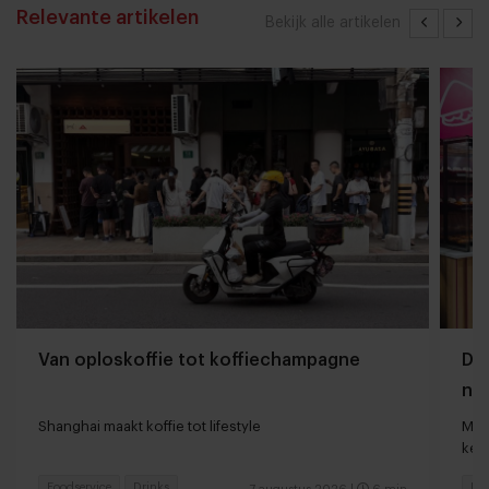
Relevante artikelen
Bekijk alle artikelen
Van oploskoffie tot koffiechampagne
Dyn
naa
loc
Shanghai maakt koffie tot lifestyle
Man
keu
Foodservice
Drinks
Fas