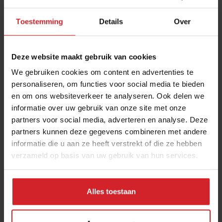
de slechte, worden erin uitgelicht. Als je mijn verhaal
Toestemming
Details
Over
niet kent, zul je het ook niet op de muur terug kunnen
vinden.” De felle kleuren zie je doorgaans niet in
sterrenrestaurants en dat is precies wat De Rozario wil
Deze website maakt gebruik van cookies
uitdragen. Hij is gestopt met het constant kijken naar
We gebruiken cookies om content en advertenties te
andere chefs en doet nu wat hij zelf wil.
personaliseren, om functies voor social media te bieden
en om ons websiteverkeer te analyseren. Ook delen we
informatie over uw gebruik van onze site met onze
Deel artikel
partners voor social media, adverteren en analyse. Deze
partners kunnen deze gegevens combineren met andere
informatie die u aan ze heeft verstrekt of die ze hebben
Meld je aan voor de nieuwsbrief
verzameld op basis van uw gebruik van hun services.
Ja, ik wil graag drie keer per week de nieuwsbrief
ontvangen met de laatste trends, culinaire inspiratie en
Alles toestaan
interviews van Food Inspiration per e-mail.
Klik hier
voor meer informatie.