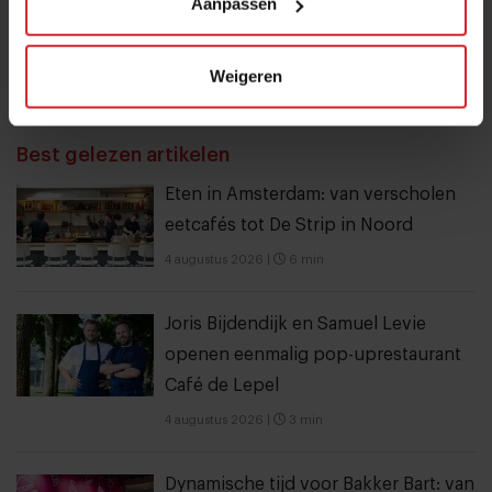
Aanpassen
Weigeren
Verzend
THANKS
Best gelezen artikelen
Eten in Amsterdam: van verscholen
eetcafés tot De Strip in Noord
4 augustus 2026
|
6 min
Joris Bijdendijk en Samuel Levie
openen eenmalig pop-uprestaurant
Café de Lepel
4 augustus 2026
|
3 min
Dynamische tijd voor Bakker Bart: van