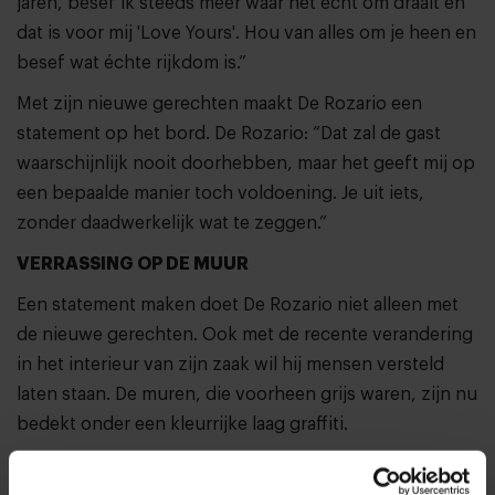
jaren, besef ik steeds meer waar het echt om draait en
dat is voor mij 'Love Yours'. Hou van alles om je heen en
besef wat échte rijkdom is.”
Met zijn nieuwe gerechten maakt De Rozario een
statement op het bord. De Rozario: “Dat zal de gast
waarschijnlijk nooit doorhebben, maar het geeft mij op
een bepaalde manier toch voldoening. Je uit iets,
zonder daadwerkelijk wat te zeggen.”
VERRASSING OP DE MUUR
Een statement maken doet De Rozario niet alleen met
de nieuwe gerechten. Ook met de recente verandering
in het interieur van zijn zaak wil hij mensen versteld
laten staan. De muren, die voorheen grijs waren, zijn nu
bedekt onder een kleurrijke laag graffiti.
De Rozario: “Ook de graffititekening vertelt een verhaal.
Het verhaal van mijn leven. De goede kanten, maar ook