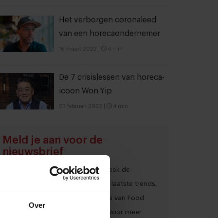
Het verborgen coronaleed
van een horecaondernemer
16 maart 2022
|
4 min
De 7 crisislessen van horeca-
icoon Won Yip
23 februari 2022
|
4 min
Meld je aan voor de
nieuwsbrief
Ja, ik wil graag drie keer per week de
nieuwsbrief ontvangen met de laatste trends,
culinaire inspiratie en interviews van Food
Over
Inspiration per e-mail.
Klik hier
voor meer