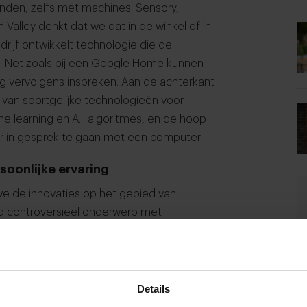
den, zelfs met machines.
Sensory
,
 Valley denkt dat we dat in de winkel of in
drijf ontwikkelt technologie die de
t. Net zoals bij een Google Home kunnen
ng vervolgens inspreken. Aan de achterkant
n van soortgelijke technologieën voor
 learning en A.I. algoritmes, en de hoop
r in gesprek te gaan met een computer.
soonlijke ervaring
we de innovaties op het gebied van
gd controversieel onderwerp met
echnologie is er in dit geval al. En in
het idee. Grote ketens als KFC testen de
echter voor gezorgd dat ook westerse
ler in de VS en heeft onlangs contracten
Details
e contactloze horeca-ervaring te