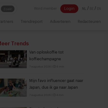
/
/
Login
Word member
NL
BE
EN
Zoek!
artners
Trendreport
Adverteren
Redacteuren
eer Trends
Van oploskoffie tot
koffiechampagne
7 augustus 2026
|
6 min
Mijn favo influencer gaat naar
Japan, dus ik ga naar Japan
7 augustus 2026
|
4 min