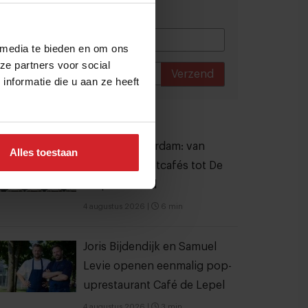
informatie.
 media te bieden en om ons
ze partners voor social
Verzend
nformatie die u aan ze heeft
THANKS
est gelezen artikelen
Eten in Amsterdam: van
Alles toestaan
verscholen eetcafés tot De
Strip in Noord
4 augustus 2026
|
6 min
Joris Bijdendijk en Samuel
Levie openen eenmalig pop-
uprestaurant Café de Lepel
4 augustus 2026
|
3 min