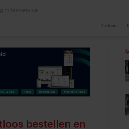
g in fastservice
Podcast
P
M
tloos bestellen en