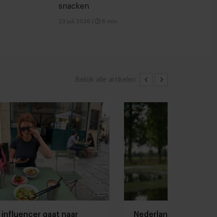
snacken
23 juli 2026
|
6 min
Bekijk alle artikelen
 influencer gaat naar
Nederlandse kweekza