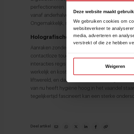
perfectioneren. Hoe ziet dat er dan uit? Wat d
Deze website maakt gebruik
vanaf anderhalve meter jouw gezicht scant en
We gebruiken cookies om cont
Ongemakkelijk, maar wel hygiënisch.
websiteverkeer te analyseren
media, adverteren en analys
Holografische menukaarten
verstrekt of die ze hebben v
Aanraken zonder aan te raken, dat is het idee
contactloze touchscreens. Geen fysiek glas, 
interacties registreert. Futuristischer dan dit w
Weigeren
werkelijk en kosten ze een slordige 2.500 dolla
liftwereld, en daarmee is de technologie ook v
van nu heeft hygiëne hoog in het vaandel staa
tegelijkertijd fascineert kan een sterke onders
Deel artikel