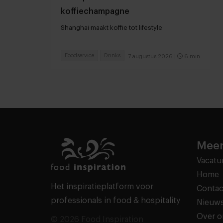
koffiechampagne
Shanghai maakt koffie tot lifestyle
Foodservice
Drinks
7 augustus 2026
|
6 min
Meer
Vacatu
Home
Het inspiratieplatform voor
Contac
professionals in food & hospitality
Nieuws
Over o
© 2026 Food Inspiration