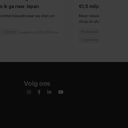
s ik ga naar Japan
€1,5 miljoen ophalen 
groei
oritme bepaalt waar we eten en
Meer nieuws: chocolatier M
shop-in-shops bij Rituals e
voedsel door droogte en hi
Citytrip
Producenten
7 augustus 2026
|
4 min
6 augu
Ondernemen
Volg ons