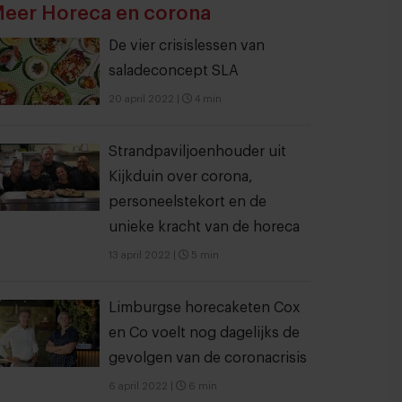
eer Horeca en corona
De vier crisislessen van
saladeconcept SLA
20 april 2022
|
4 min
Strandpaviljoenhouder uit
Kijkduin over corona,
personeelstekort en de
unieke kracht van de horeca
13 april 2022
|
5 min
Limburgse horecaketen Cox
en Co voelt nog dagelijks de
gevolgen van de coronacrisis
6 april 2022
|
6 min