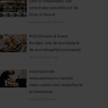
Eten in Amsterdam: van
verscholen eetcafés tot De
Strip in Noord
4 augustus 2026
|
6 min
#Girl Dinners & Snack
Bordjes: hoe de borrelplank
de avondmaaltijd overneemt
24 juli 2026
|
3 min
Internationale
restaurantsector kantelt:
meer ruimte voor imperfectie
en betekenis
17 juli 2026
|
5 min