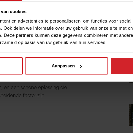
acht je van iemand van de bediening die
 van cookies
 via het systeem automatisch afrekent.
ent en advertenties te personaliseren, om functies voor social
. Ook delen we informatie over uw gebruik van onze site met on
e. Deze partners kunnen deze gegevens combineren met andere i
erzameld op basis van uw gebruik van hun services.
 van
Holo Industries
met hun paradoxale
B
maar een geprojecteerd scherm dat jouw
ordt het niet, en toch zijn de ‘schermen’ er
Aanpassen
r per stuk. Holo is begonnen in de
oor veel hotels erg interessant. De gast
n, en een schone oplossing die
cheidende factor zijn.