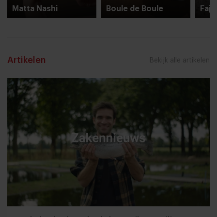
Matta Nashi
Boule de Boule
Fajn
Artikelen
Bekijk alle artikelen