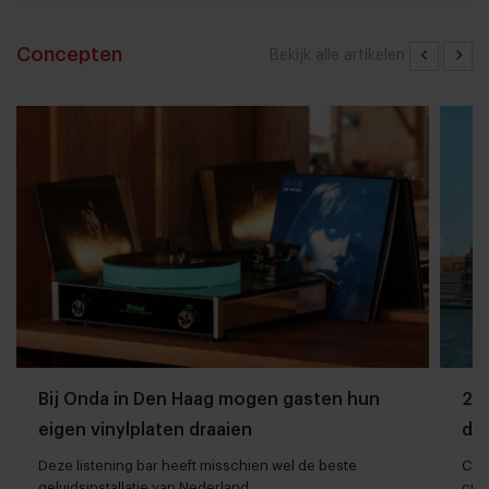
Concepten
Bekijk alle artikelen
Bij Onda in Den Haag mogen gasten hun
20 
eigen vinylplaten draaien
de 
Deze listening bar heeft misschien wel de beste
Cari
geluidsinstallatie van Nederland
cul