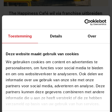
The Happiness Café wil via franchise uitbreiden
naar 30 locaties
Linsey van Oers wil heel Nederland kennis laten maken met
haar all-day-horecaformule
Toestemming
Details
Over
Foodservice
Food
31 juli 2026
|
4 min
Deze website maakt gebruik van cookies
We gebruiken cookies om content en advertenties te
personaliseren, om functies voor social media te bieden
en om ons websiteverkeer te analyseren. Ook delen we
informatie over uw gebruik van onze site met onze
partners voor social media, adverteren en analyse. Deze
partners kunnen deze gegevens combineren met andere
informatie die u aan ze heeft verstrekt of die ze hebben
verzameld op basis van uw gebruik van hun services.