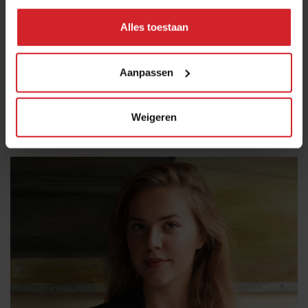
Alles toestaan
Aanbiedingen en prijzen bepalen de hotelkeuze
van de gast
Aanpassen
Meer zakennieuws: Bierverkoop daalt - Hanos neemt Jansen
Foodservice over
Weigeren
Hotellerie
Ondernemen
30 juli 2026
|
3 min