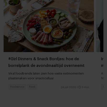
#Girl Dinners & Snack Bordjes: hoe de
Int
borrelplank de avondmaaltijd overneemt
mee
be
Viral foodtrends laten zien hoe vaste eetmomenten
Ame
plaatsmaken voor snackcultuur
10 
Foodservice
Food
Res
24 juli 2026
|
3 min