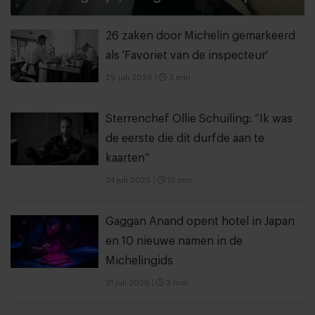
26 zaken door Michelin gemarkeerd
als 'Favoriet van de inspecteur'
29 juli 2026
|
3 min
Sterrenchef Ollie Schuiling: “Ik was
de eerste die dit durfde aan te
kaarten”
24 juli 2026
|
13 min
Gaggan Anand opent hotel in Japan
en 10 nieuwe namen in de
Michelingids
21 juli 2026
|
3 min