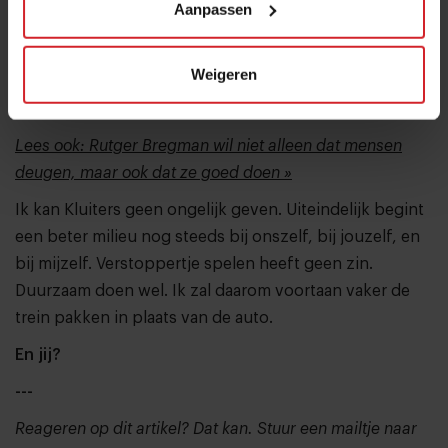
bedrijfsleven. Hij roept burgers op om de 80.000 uur
Aanpassen
die je in een gemiddelde carrière maakt in te zetten
voor een duurzamere wereld. Kluiters is als het ware de
Weigeren
Rutger Bregman van het duurzaamheidsdenken en -
doen.
Lees ook: Rutger Bregman wil niet alleen dat mensen
deugen, maar ook dat ze goed doen »
Ik kan Kluiters geen ongelijk geven. Uiteindelijk begint
een beter milieu nog steeds bij onszelf, bij jouzelf, en
bij mijzelf. Verstoppertje spelen heeft geen zin.
Duurzaam doen wel. Ik zal daarom voortaan vaker de
trein pakken in plaats van de auto.
En jij?
---
Reageren op dit artikel? Dat kan. Stuur een mailtje naar