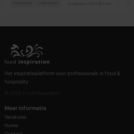
Producenten
Ondernemen
Pr
6 augustus 2026
|
5 min
Het inspiratieplatform voor professionals in food &
hospitality
© 2026 Food Inspiration
Meer informatie
Vacatures
Home