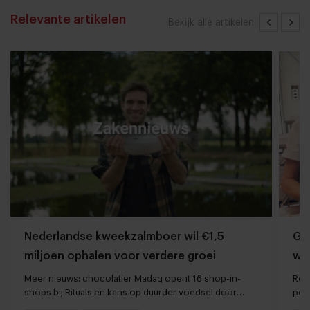
Relevante artikelen
Bekijk alle artikelen
Nederlandse kweekzalmboer wil €1,5
Gr
miljoen ophalen voor verdere groei
wo
ont
Meer nieuws: chocolatier Madaq opent 16 shop-in-
Rem
shops bij Rituals en kans op duurder voedsel door
per
droogte en hitte