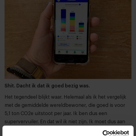
Shit. Dacht ik dat ik goed bezig was.
Het tegendeel blijkt waar. Helemaal als ik het vergelijk
met de gemiddelde wereldbewoner, die goed is voor
5,1 ton CO2e uitstoot per jaar. Ik ben dus een
supervervuiler. En dat wil ik niet zijn. Ik moet dus aan
de bak om mijn CO2-uitstoot naar beneden te brengen.