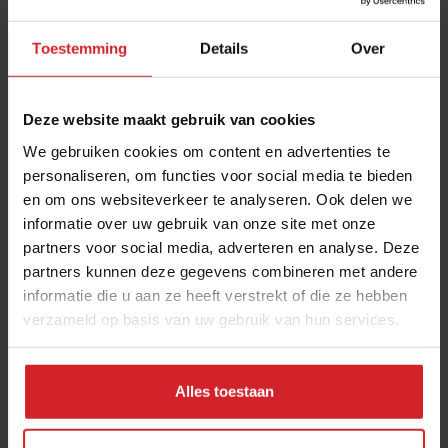
Maar tegelijkertijd wil ik voor mijn werk als
hoofdredacteur van Food Inspiration zo veel mogelijk
Toestemming
Details
Over
boeren, ondernemers, foodbedrijven en
horecaconcepten in binnen- en buitenland bezoeken
zodat ik op de hoogte blijf van de belangrijkste trends
Deze website maakt gebruik van cookies
en transities in de wereld van eten en drinken; en
We gebruiken cookies om content en advertenties te
daarvoor zal ik toch de nodige kilometers moeten
personaliseren, om functies voor social media te bieden
maken.
en om ons websiteverkeer te analyseren. Ook delen we
informatie over uw gebruik van onze site met onze
Ik zit dus in een klimaatspagaat.
Ook ik ervaar het gat
partners voor social media, adverteren en analyse. Deze
tussen duurzaam denken en duurzaam doen. Ik speel
partners kunnen deze gegevens combineren met andere
verantwoordelijkheidsverstoppertje, zoals
Marnix
informatie die u aan ze heeft verstrekt of die ze hebben
Kluiters
het noemt. De auteur van het boek ‘Duurzame
verzameld op basis van uw gebruik van hun services.
ambitie’ en de host van de Ecosofie-podcast, die in de
top40-hitlist van Spotify staat, beschrijft in zijn boek
Alles toestaan
dat de transitie naar een duurzamere wereld veel te
traag gaat als we die overlaten aan de politiek en het