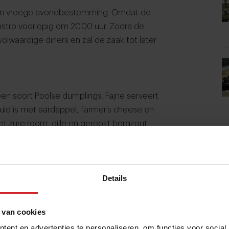
 en vroege avondbestemming. Omdat de
bistro voorlopig om 20.00 uur. Zodra de
volwaardige diners en zal de zaak tot later
en soort Poolse dumplings. Fajne serveert
vuld is met aardappel, farmer’s cheese en
 zure room, dille en gerookt bergzout.
hoorntjesbrood (porcini) op de kaart,
lling van doperwten, cashewnoten, citroen
en de €14,50 en €16,- voor 6 pierogi.
Details
 van cookies
ent en advertenties te personaliseren, om functies voor social