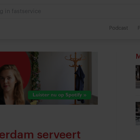
 in foodservice
Podcast
P
M
terdam serveert