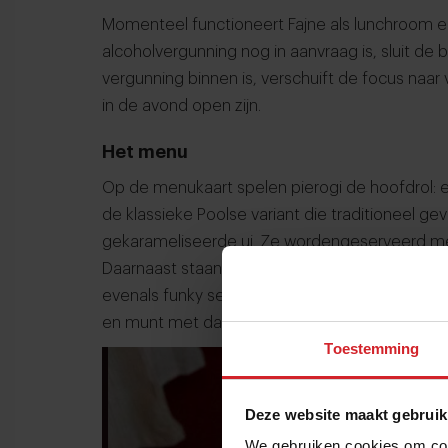
Momenteel functioneert Fajne als lunchroom
alcoholvergunning nog in aanvraag is, sluit de 
vergunning binnen is, verschuift de focus naar 
in de avond open zijn.
Het menu
Op de menukaart spelen pierogi de hoofdrol: e
de klassieke Poolse variant die traditioneel ge
gekarameliseerde ui. Ze wordengeserveerd met
Daarnaast staan er versies met zuurkool en eek
evenals funky seizoensvarianten, zoals een vu
en munt met daslooksaus. Prijzen variëren tuss
Toestemming
Deze website maakt gebruik
We gebruiken cookies om cont