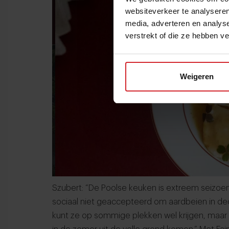
websiteverkeer te analyseren
media, adverteren en analys
verstrekt of die ze hebben v
Weigeren
Szubert: “De Poolse keuken is extreem seizoen
sociaal niet geaccepteerd om aardbeien in dec
kunt ze op sommige plekken wel krijgen, maa