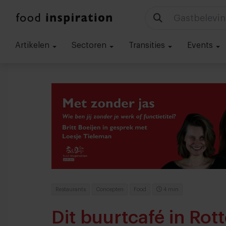
Technologie
Artikelen
Sectoren
Transities
Events
Restaurants
Concepten
Food
4 min
Dit buurtcafé in Rot