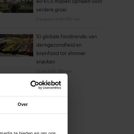
wil €1,5 miljoen ophalen voor
verdere groei
6 augustus 2026
|
5 min
10 globale foodtrends: van
darmgezondheid en
brainfood tot slimmer
snacken
23 juli 2026
|
6 min
Over
 media te bieden en om ons