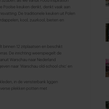
l Szubert als we vanuit Food Inspiration
de Poolse keuken denkt, denkt vaak aan
svatting. De traditionele keuken uit Polen
ardappelen, kool, zuurkool, bieten en
lt binnen 12 zitplaatsen en beschikt
ras. De inrichting weerspiegelt de
 vanuit Warschau naar Nederland
 geven naar ‘Warschau old-school chic’ en
leden, in de vensterbank liggen
diverse plekken potten met