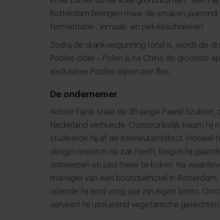
in de zomer uit de volle grond komen.” Met Faj
Rotterdam brengen maar de smaken jaarrond t
fermentatie-, inmaak- en pekeltechnieken.
Zodra de drankvergunning rond is, wordt de dr
Poolse cider – Polen is na China de grootste 
exclusieve Poolse wijnen per fles.
De ondernemer
Achter Fajne staat de 35-jarige Paweł Szubert, d
Nederland verhuisde. Oorspronkelijk kwam hij 
studeerde hij af als interieurarchitect. Hoewel 
design research
op zak heeft, begon hij gaande
ontwerpen en juist meer te koken. Na waardev
manager van een boutiquehotel in Rotterdam, be
opende hij eind vorig jaar zijn eigen bistro. Omda
serveert hij uitsluitend vegetarische gerechten