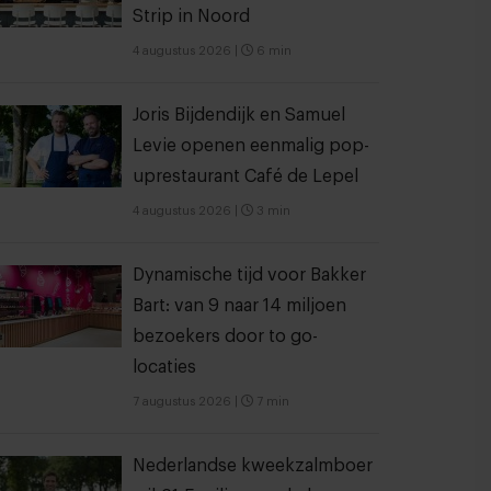
Strip in Noord
4 augustus 2026
|
6 min
Joris Bijdendijk en Samuel
Levie openen eenmalig pop-
uprestaurant Café de Lepel
4 augustus 2026
|
3 min
Dynamische tijd voor Bakker
Bart: van 9 naar 14 miljoen
bezoekers door to go-
locaties
7 augustus 2026
|
7 min
Nederlandse kweekzalmboer