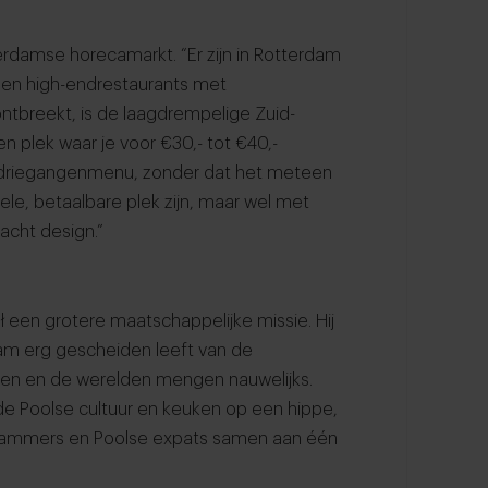
erdamse horecamarkt. “Er zijn in Rotterdam
 en high-endrestaurants met
tbreekt, is de laagdrempelige Zuid-
 plek waar je voor €30,- tot €40,-
f driegangenmenu, zonder dat het meteen
ormele, betaalbare plek zijn, maar wel met
acht design.”
 een grotere maatschappelijke missie. Hij
m erg gescheiden leeft van de
ypen en de werelden mengen nauwelijks.
r de Poolse cultuur en keuken op een hippe,
erdammers en Poolse expats samen aan één