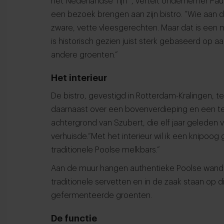
het Nederlandse ‘fijn’”, vertelt ondernemer Pau
een bezoek brengen aan zijn bistro. “Wie aan 
zware, vette vleesgerechten. Maar dat is een mi
is historisch gezien juist sterk gebaseerd op a
andere groenten.”
Het interieur
De bistro, gevestigd in Rotterdam-Kralingen, te
daarnaast over een bovenverdieping en een ter
achtergrond van Szubert, die elf jaar geleden
verhuisde.“Met het interieur wil ik een knipoog
traditionele Poolse melkbars.”
Aan de muur hangen authentieke Poolse wandk
traditionele servetten en in de zaak staan op 
gefermenteerde groenten.
De functie