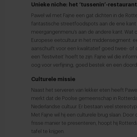
Unieke niche: het ‘tussenin’-restaurant
Paweł wil met Fajne een gat dichten in de Rott
fantastische streetfoodspots aan de ene kant
meergangenmenu’s aan de andere kant. Wat on
Europese eetcultuur in het middensegment: een
aanschuift voor een kwalitatief goed twee- o
een ‘festiviteit’ hoeft te zijn. Fajne wil die inf
oog voor verfijning, goed bestek en een doord
Culturele missie
Naast het serveren van lekker eten heeft Paweł
merkt dat de Poolse gemeenschap in Rotterda
Nederlandse cultuur. Er bestaan veel stereot
Met Fajne wil hij een culturele brug slaan. Doo
frisse manier te presenteren, hoopt hij Rott
tafel te krijgen.