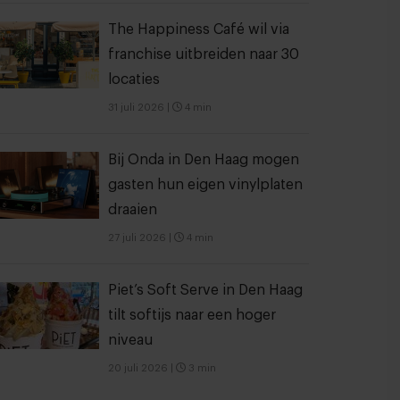
The Happiness Café wil via
franchise uitbreiden naar 30
locaties
31 juli 2026
|
4 min
Bij Onda in Den Haag mogen
gasten hun eigen vinylplaten
draaien
27 juli 2026
|
4 min
Piet’s Soft Serve in Den Haag
tilt softijs naar een hoger
niveau
20 juli 2026
|
3 min