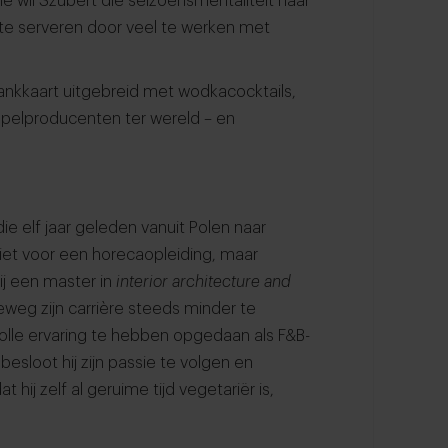
ne wil Szubert die seizoensmentaliteit naar
e serveren door veel te werken met
ankkaart uitgebreid met wodkacocktails,
appelproducenten ter wereld – en
ie elf jaar geleden vanuit Polen naar
niet voor een horecaopleiding, maar
hij een master in
interior architecture and
weg zijn carrière steeds minder te
olle ervaring te hebben opgedaan als F&B-
sloot hij zijn passie te volgen en
t hij zelf al geruime tijd vegetariër is,
.