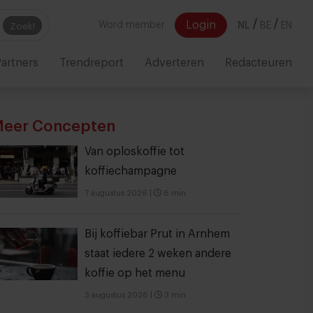
/
/
Login
Word member
NL
BE
EN
Zoek!
artners
Trendreport
Adverteren
Redacteuren
eer Concepten
Van oploskoffie tot
koffiechampagne
7 augustus 2026
|
6 min
Bij koffiebar Prut in Arnhem
staat iedere 2 weken andere
koffie op het menu
3 augustus 2026
|
3 min