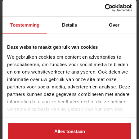
2021 werd opgericht. De organisatie zet overgeslagen
schoonmaakbeurten in hotels om in bomen. Hotels
kunnen zich aansluiten en betalen een kleine bijdrage
Toestemming
Details
Over
wanneer een gast ervoor kiest om de schoonmaak van
de kamer een dag over te slaan. Die bijdrage is lager
Deze website maakt gebruik van cookies
dan de kosten van een reguliere schoonmaakbeurt.
We gebruiken cookies om content en advertenties te
Hotels for Trees is inmiddels actief in meer dan 250
personaliseren, om functies voor social media te bieden
hotels in 31 landen. Via het initiatief zijn tot nu toe bijna
en om ons websiteverkeer te analyseren. Ook delen we
1 miljoen bomen geplant.
informatie over uw gebruik van onze site met onze
partners voor social media, adverteren en analyse. Deze
Over Mews
partners kunnen deze gegevens combineren met andere
informatie die u aan ze heeft verstrekt of die ze hebben
Mews werd opgericht in 2012 en is een
verzameld op basis van uw gebruik van hun services.
samenwerking tussen Nederlandse en
Tsjechische oprichters. Het bedrijf verzorgt
hospitality-software voor hotels. Onder andere
Alles toestaan
omzetbeheer, reserveringen, online check-ins en