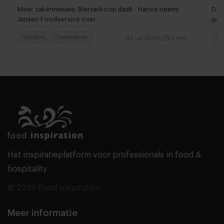
Meer zakennieuws: Bierverkoop daalt - Hanos neemt
Dan
Jansen Foodservice over
ger
Hotellerie
Ondernemen
Hot
30 juli 2026
|
3 min
Het inspiratieplatform voor professionals in food &
hospitality
© 2026 Food Inspiration
Meer informatie