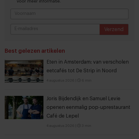
voor meer informatie.
Verzend
THANKS
Best gelezen artikelen
Eten in Amsterdam: van verscholen
eetcafés tot De Strip in Noord
4 augustus 2026
|
6 min
Joris Bijdendijk en Samuel Levie
openen eenmalig pop-uprestaurant
Café de Lepel
4 augustus 2026
|
3 min