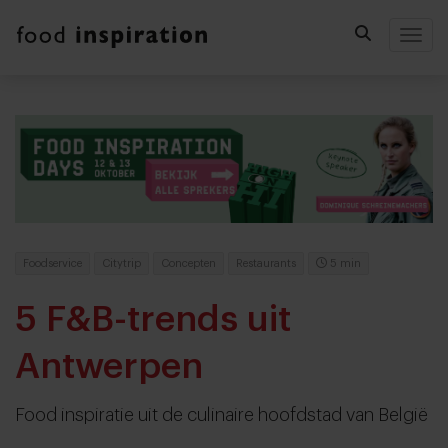
Togg
Foodservice
Citytrip
Concepten
Restaurants
5 min
5 F&B-trends uit
Antwerpen
Food inspiratie uit de culinaire hoofdstad van België