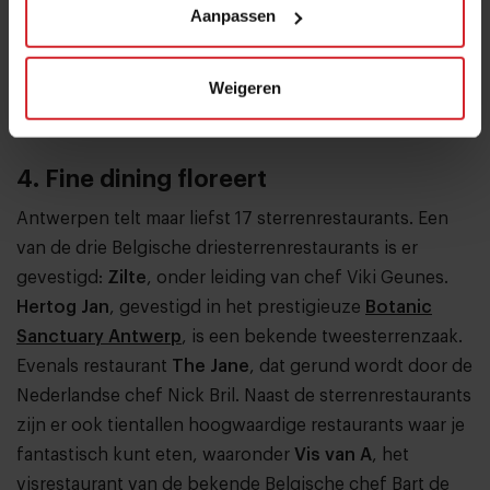
Aanpassen
Weigeren
Cantine
4. Fine dining floreert
Antwerpen telt maar liefst 17 sterrenrestaurants. Een
van de drie Belgische driesterrenrestaurants is er
gevestigd:
Zilte
, onder leiding van chef Viki Geunes.
Hertog Jan
, gevestigd in het prestigieuze
Botanic
Sanctuary Antwerp
, is een bekende tweesterrenzaak.
Evenals restaurant
The Jane
, dat gerund wordt door de
Nederlandse chef Nick Bril. Naast de sterrenrestaurants
zijn er ook tientallen hoogwaardige restaurants waar je
fantastisch kunt eten, waaronder
Vis van A
, het
visrestaurant van de bekende Belgische chef Bart de