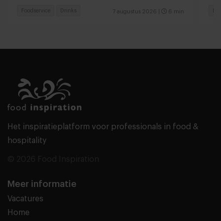
Foodservice
Drinks
Foo
7 augustus 2026
|
6 min
Het inspiratieplatform voor professionals in food &
hospitality
© 2026 Food Inspiration
Meer informatie
Vacatures
Home