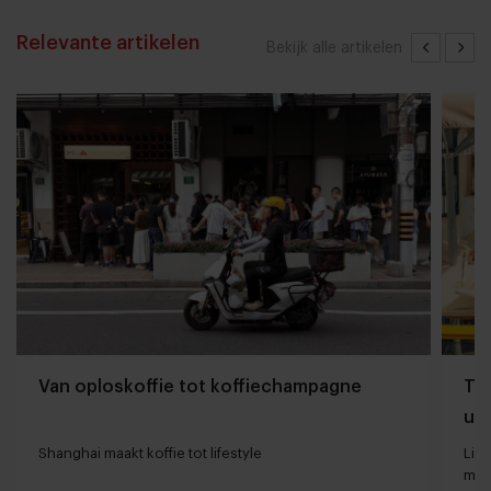
Relevante artikelen
Bekijk alle artikelen
Van oploskoffie tot koffiechampagne
The
uit
Shanghai maakt koffie tot lifestyle
Lin
met