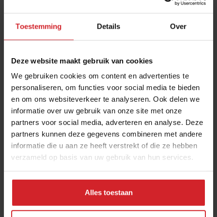
vinden het gewoon gezellig om op die manier met
elkaar te eten en meerdere gerechtjes samen te delen.
Toestemming
Details
Over
Onder andere restaurant
Briquet
, plant-based
restaurant
And / or
en
MESA
– het restaurant van de
Deze website maakt gebruik van cookies
organisatie achter muziekfestival Tomorrowland – zijn
gespecialiseerd in
sharing
-gerechten. Net als bij
We gebruiken cookies om content en advertenties te
personaliseren, om functies voor social media te bieden
bistrobar
Cantine
, geopend in juni 2023, waar alle
en om ons websiteverkeer te analyseren. Ook delen we
gerechten afkomstig zijn uit landen die grenzen aan de
informatie over uw gebruik van onze site met onze
Middellandse zee. Denk aan gefrituurde artisjokken,
partners voor social media, adverteren en analyse. Deze
een populair gerecht in Griekenland, Turkse dips met
partners kunnen deze gegevens combineren met andere
flatbread of Italiaanse
pasta to share
.
informatie die u aan ze heeft verstrekt of die ze hebben
verzameld op basis van uw gebruik van hun services.
Alles toestaan