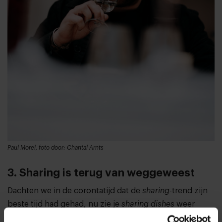
Paul Morel, foto door: Chantal Arnts
3. Sharing is terug van weggeweest
Dachten we in de corontatijd dat de
sharing
-trend zijn
beste tijd had gehad, nu zie je
sharing dishes
weer
volop terugkomen, ook in Antwerpen. Veel gasten