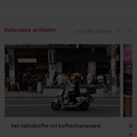
Relevante artikelen
Bekijk alle artikelen
Van oploskoffie tot koffiechampagne
Dyn
naa