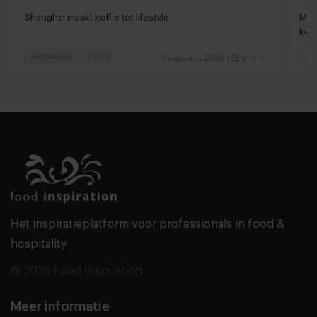
loc
Shanghai maakt koffie tot lifestyle
Man
keu
Foodservice
Drinks
Fas
7 augustus 2026
|
6 min
Het inspiratieplatform voor professionals in food &
hospitality
© 2026 Food Inspiration
Meer informatie