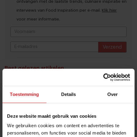
ontvangen met de laatste trends, culinaire inspiratie en
interviews van Food Inspiration per e-mail.
Klik hier
voor meer informatie.
Verzend
THANKS
Best gelezen artikelen
Eten in Amsterdam: van verscholen
eetcafés tot De Strip in Noord
Toestemming
Details
Over
4 augustus 2026
|
6 min
Joris Bijdendijk en Samuel Levie
Deze website maakt gebruik van cookies
openen eenmalig pop-uprestaurant
We gebruiken cookies om content en advertenties te
Café de Lepel
personaliseren, om functies voor social media te bieden