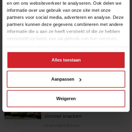
en om ons websiteverkeer te analyseren. Ook delen we
4 augustus 2026
|
3 min
informatie over uw gebruik van onze site met onze
partners voor social media, adverteren en analyse. Deze
Dynamische tijd voor Bakker Bart: van
partners kunnen deze gegevens combineren met andere
9 naar 14 miljoen bezoekers door to
informatie die u aan ze heeft verstrekt of die ze hebben
verzameld op basis van uw gebruik van hun services.
go-locaties
7 augustus 2026
|
7 min
Alles toestaan
Nederlandse kweekzalmboer wil €1,5
miljoen ophalen voor verdere groei
Aanpassen
6 augustus 2026
|
5 min
Weigeren
10 globale foodtrends: van
darmgezondheid en brainfood tot
slimmer snacken
23 juli 2026
|
6 min