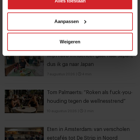
Alles toestaan
Dynamische tijd voor Bakker Bart: van
9 naar 14 miljoen bezoekers door to
Aanpassen
go-locaties
7 augustus 2026
|
7 min
Weigeren
Mijn favo influencer gaat naar Japan,
dus ik ga naar Japan
7 augustus 2026
|
4 min
Tom Palmaerts: “Roken als fuck-you-
houding tegen de wellnesstrend”
10 augustus 2026
|
3 min
Eten in Amsterdam: van verscholen
eetcafés tot De Strip in Noord