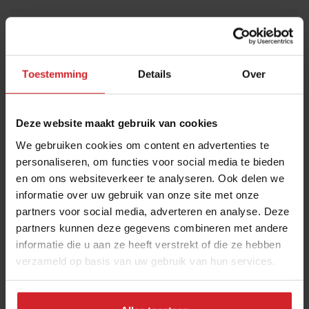
Meld je aan voor de nieuwsbrief
Ja, ik wil graag drie keer per week de nieuwsbrief
Toestemming
Details
Over
ontvangen met de laatste trends, culinaire inspiratie en
interviews van Food Inspiration per e-mail.
Klik hier
voor meer informatie.
Deze website maakt gebruik van cookies
We gebruiken cookies om content en advertenties te
personaliseren, om functies voor social media te bieden
en om ons websiteverkeer te analyseren. Ook delen we
Verzend
informatie over uw gebruik van onze site met onze
THANKS
partners voor social media, adverteren en analyse. Deze
Best gelezen artikelen
partners kunnen deze gegevens combineren met andere
informatie die u aan ze heeft verstrekt of die ze hebben
Van oploskoffie tot koffiechampagne
verzameld op basis van uw gebruik van hun services.
7 augustus 2026
|
6 min