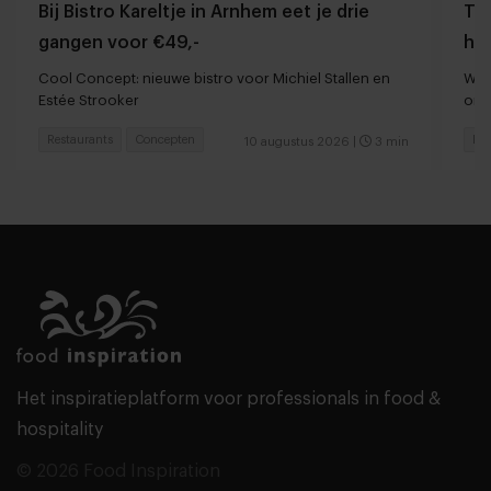
Bij Bistro Kareltje in Arnhem eet je drie
Tom
gangen voor €49,-
ho
Cool Concept: nieuwe bistro voor Michiel Stallen en
Waa
Estée Strooker
ond
Restaurants
Concepten
Foo
10 augustus 2026
|
3 min
Het inspiratieplatform voor professionals in food &
hospitality
© 2026 Food Inspiration