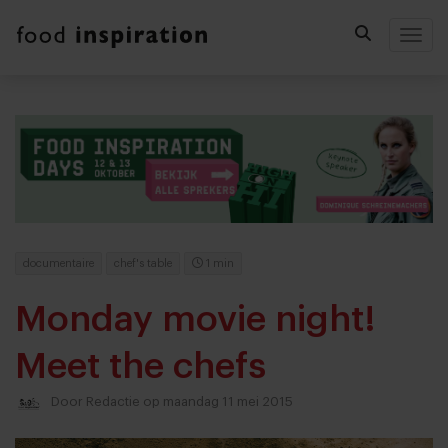
Togg
documentaire
chef's table
1 min
Monday movie night!
Meet the chefs
Door
Redactie
op maandag 11 mei 2015