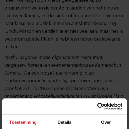
meer - of nog nooit - hebt georganiseerd. Zo
organiseren we in de eerste maanden van het nieuwe
jaar twee Kameryck-klassiek koffieconcerten. Luisteren
naar klassieke muziek met een aansluitende sharing-
lunch. Misschien verdien je er niet veel aan, maar het is
wederom goede PR en je hebt een reden om lawaai te
maken.
Mark Haagen is mede-eigenaar van restaurant,
vergader-, horeca- en evenementenlocatie Kameryck in
Kamerik. Na een rugzak aan ervaring in de
foodservicebranche startte hij - gedreven door passie
voor het vak - in 2007 samen met Hans Voorn hun
onderneming vol zakelijke faciliteiten in Het Groene Hart.
Een bijzondere combinatie op het gebied van
vergaderen, evenementen en horeca in een natuurlijke
omgeving.
Toestemming
Details
Over