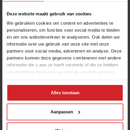
Meer tips om een rot tijd te overleven? Bekijk ze in de
nieuwe
Het wordt een rot jaar-editie
.
Deze website maakt gebruik van cookies
We gebruiken cookies om content en advertenties te
personaliseren, om functies voor social media te bieden
Deel artikel
en om ons websiteverkeer te analyseren. Ook delen we
informatie over uw gebruik van onze site met onze
partners voor social media, adverteren en analyse. Deze
partners kunnen deze gegevens combineren met andere
Meld je aan voor de nieuwsbrief
informatie die u aan ze heeft verstrekt of die ze hebben
Ja, ik wil graag drie keer per week de nieuwsbrief
verzameld op basis van uw gebruik van hun services.
ontvangen met de laatste trends, culinaire inspiratie en
interviews van Food Inspiration per e-mail.
Klik hier
Alles toestaan
voor meer informatie.
Aanpassen
Verzend