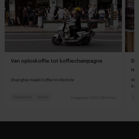
Van oploskoffie tot koffiechampagne
Dyn
naa
loc
Shanghai maakt koffie tot lifestyle
Man
keu
Foodservice
Drinks
Fas
7 augustus 2026
|
6 min