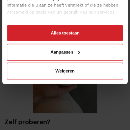
informatie die u aan ze heeft verstrekt of die ze hebben
smaken samen.” Het nieuwe drankje werd zowel via het
verzameld op basis van uw gebruik van hun services.
kanaal van Wekking gepromoot als in alle vestigingen
van LOT61.
Alles toestaan
Aanpassen
Weigeren
Zelf proberen?