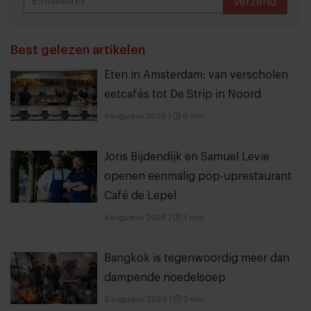
Verzend
THANKS
Best gelezen artikelen
Eten in Amsterdam: van verscholen
eetcafés tot De Strip in Noord
4 augustus 2026
|
6 min
Joris Bijdendijk en Samuel Levie
openen eenmalig pop-uprestaurant
Café de Lepel
4 augustus 2026
|
3 min
Bangkok is tegenwoordig meer dan
dampende noedelsoep
3 augustus 2026
|
3 min