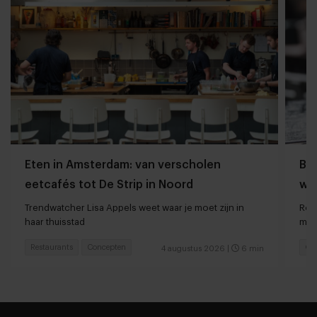
Eten in Amsterdam: van verscholen
Bij
eetcafés tot De Strip in Noord
we
Trendwatcher Lisa Appels weet waar je moet zijn in
Rot
haar thuisstad
met
Restaurants
Concepten
Caf
4 augustus 2026
|
6 min