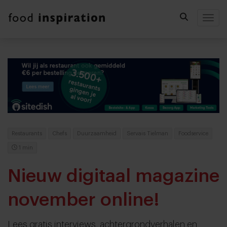
Togg
Restaurants
Chefs
Duurzaamheid
Servais Tielman
Foodservice
1 min
Nieuw digitaal magazine
november online!
Lees gratis interviews, achtergrondverhalen en