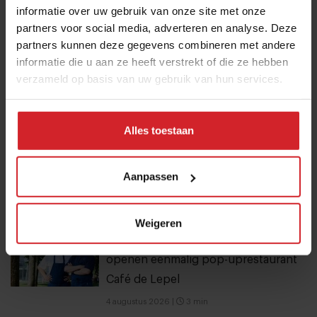
informatie over uw gebruik van onze site met onze
voor meer informatie.
partners voor social media, adverteren en analyse. Deze
partners kunnen deze gegevens combineren met andere
informatie die u aan ze heeft verstrekt of die ze hebben
verzameld op basis van uw gebruik van hun services.
Verzend
THANKS
Alles toestaan
Best gelezen artikelen
Eten in Amsterdam: van verscholen
Aanpassen
eetcafés tot De Strip in Noord
4 augustus 2026
|
6 min
Weigeren
Joris Bijdendijk en Samuel Levie
openen eenmalig pop-uprestaurant
Café de Lepel
4 augustus 2026
|
3 min