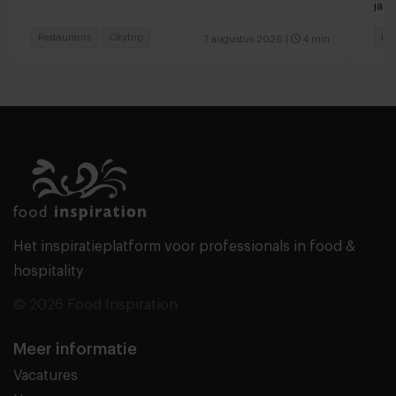
jaar
Restaurants
Citytrip
Res
7 augustus 2026
|
4 min
Het inspiratieplatform voor professionals in food &
hospitality
© 2026 Food Inspiration
Meer informatie
Vacatures