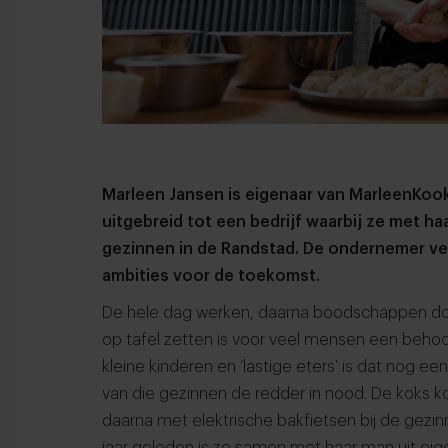
Marleen Jansen is eigenaar van MarleenKook
uitgebreid tot een bedrijf waarbij ze met h
gezinnen in de Randstad. De ondernemer ve
ambities voor de toekomst.
De hele dag werken, daarna boodschappen do
op tafel zetten is voor veel mensen een behoor
kleine kinderen en ‘lastige eters’ is dat nog ee
van die gezinnen de redder in nood. De koks 
daarna met elektrische bakfietsen bij de gezi
jaar geleden is ze samen met haar man uit e