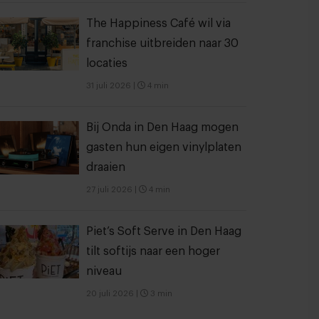
The Happiness Café wil via
franchise uitbreiden naar 30
locaties
31 juli 2026
|
4 min
Bij Onda in Den Haag mogen
gasten hun eigen vinylplaten
draaien
27 juli 2026
|
4 min
Piet’s Soft Serve in Den Haag
tilt softijs naar een hoger
niveau
20 juli 2026
|
3 min