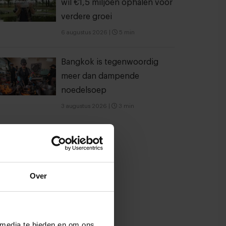
wil €1,5 miljoen ophalen voor
verdere groei
6 augustus 2026
|
5 min
Bangkok is tegenwoordig
meer dan dampende
noedelsoep
3 augustus 2026
|
3 min
Over
 media te bieden en om ons