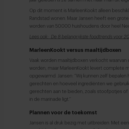
Op dit moment is MarleenKookt alleen beschi
Randstad wonen. Maar Jansen heeft een grote w
worden van 50.000 huishoudens door heel Ned
Lees ook: De 8 belangrijkste foodtrends voor 2
MarleenKookt versus maaltijdboxen
Vaak worden maaltijdboxen verkocht waarvan
worden, maar MarleenKookt levert complete ma
opgewarmd. Jansen: “Wij kunnen zelf bepalen 
gerechten en hoeveel ingrediënten we gebruiken
gerechten aan te bieden, zoals stoofpotjes of
in de marinade ligt.’’
Plannen voor de toekomst
Jansen is al druk bezig met uitbreiden. Met e