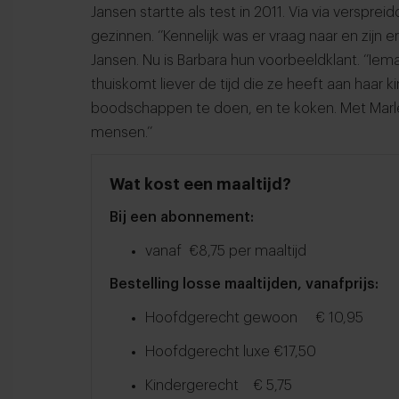
Jansen startte als test in 2011. Via via verspre
gezinnen. ‘’Kennelijk was er vraag naar en zijn e
Jansen. Nu is Barbara hun voorbeeldklant. ‘’Iem
thuiskomt liever de tijd die ze heeft aan haar k
boodschappen te doen, en te koken. Met Marl
mensen.’’
Wat kost een maaltijd?
Bij een abonnement:
vanaf €8,75 per maaltijd
Bestelling losse maaltijden, vanafprijs:
Hoofdgerecht gewoon € 10,95
Hoofdgerecht luxe €17,50
Kindergerecht € 5,75