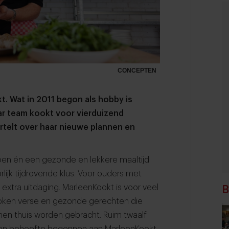
CONCEPTEN
t. Wat in 2011 begon als hobby is
aar team kookt voor vierduizend
rtelt over haar nieuwe plannen en
en én een gezonde en lekkere maaltijd
lijk tijdrovende klus. Voor ouders met
n extra uitdaging. MarleenKookt is voor veel
B
koken verse en gezonde gerechten die
nnen thuis worden gebracht. Ruim twaalf
igen behoefte begonnen aan MarleenKookt.