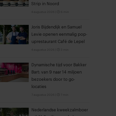
Strip in Noord
4 augustus 2026
|
6 min
Joris Bijdendijk en Samuel
Levie openen eenmalig pop-
uprestaurant Café de Lepel
4 augustus 2026
|
3 min
Dynamische tijd voor Bakker
Bart: van 9 naar 14 miljoen
bezoekers door to go-
locaties
7 augustus 2026
|
7 min
Nederlandse kweekzalmboer