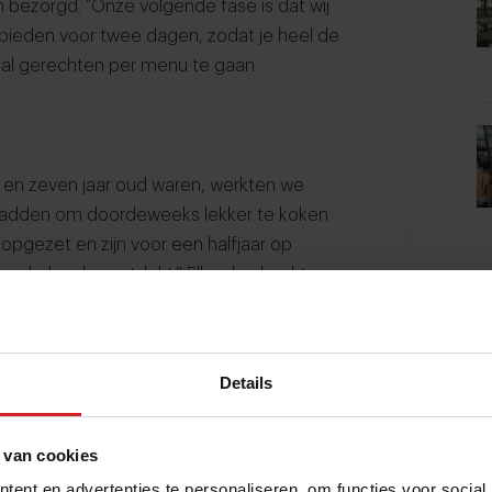
 bezorgd. “Onze volgende fase is dat wij
ieden voor twee dagen, zodat je heel de
tal gerechten per menu te gaan
jf en zeven jaar oud waren, werkten we
jd hadden om doordeweeks lekker te koken
opgezet en zijn voor een halfjaar op
oor koken herontdekt.’’ Elke dag kookte
r ook vaak voor familie en vrienden die
in van mij, met haar gezin een weekje
voor hen neer. Ze vroeg: ‘Kan je dit niet
Details
n die geen tijd hebben om te koken?’
alen. “Toen we weer in Amsterdam
leuk vinden en waar we zelf veel behoefte
 van cookies
staan.‘’
ent en advertenties te personaliseren, om functies voor social