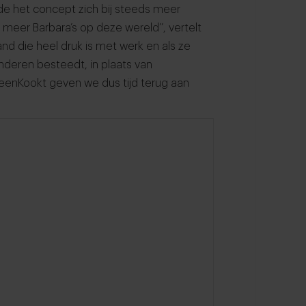
idde het concept zich bij steeds meer
r meer Barbara’s op deze wereld’’, vertelt
and die heel druk is met werk en als ze
inderen besteedt, in plaats van
eenKookt geven we dus tijd terug aan