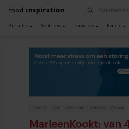
Technologie
Artikelen
Sectoren
Transities
Events
Foodretail
Food
Gezondheid
Foodservice
4 min
MarleenKookt: van 