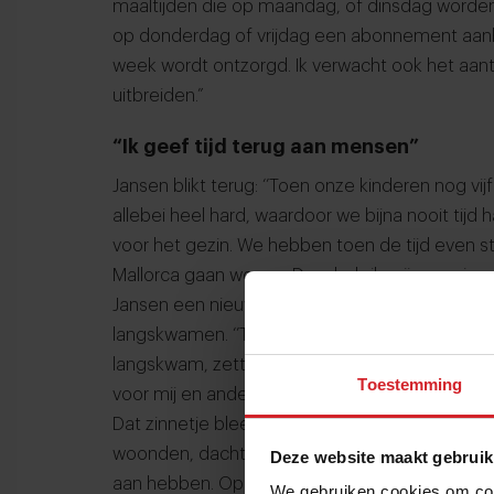
maaltijden die op maandag, of dinsdag worden
op donderdag of vrijdag een abonnement aanb
week wordt ontzorgd. Ik verwacht ook het aan
uitbreiden.”
“Ik geef tijd terug aan mensen”
Jansen blikt terug: ‘’Toen onze kinderen nog vi
allebei heel hard, waardoor we bijna nooit ti
voor het gezin. We hebben toen de tijd even st
Mallorca gaan wonen. Daar heb ik mijn passie v
Jansen een nieuw gerecht voor haar gezin, maa
langskwamen. ‘’Toen Barbara, een goede vriend
langskwam, zette ik elke dag lekkere gerechten 
Toestemming
voor mij en andere drukke Amsterdammers doe
Dat zinnetje bleef lang in haar gedachten dw
woonden, dachten we: dit is iets wat we heel 
Deze website maakt gebruik
aan hebben. Op die manier is MarleenKookt ont
We gebruiken cookies om cont