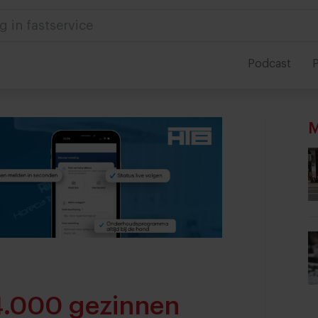
 in foodservice
Podcast
P
M
4.000 gezinnen