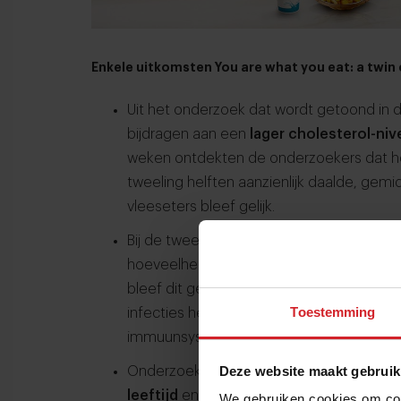
Enkele uitkomsten You are what you eat: a twin
Uit het onderzoek dat wordt getoond in de
bijdragen aan een
lager cholesterol-niv
weken ontdekten de onderzoekers dat he
tweeling helften aanzienlijk daalde, gem
vleeseters bleef gelijk.
Bij de tweelinghelften die een vegan die
hoeveelheid
bifidobacteriën
in hun dar
bleef dit gelijk. Dergelijke bacteriën zi
Toestemming
infecties helpen voorkomen en leiden tot
immuunsysteem.
Deze website maakt gebruik
Onderzoekers maakten in het experimen
leeftijd
en de kalenderleeftijd van de de
We gebruiken cookies om cont