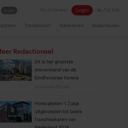
/
/
Login
Word member
NL
BE
EN
Zoek!
artners
Trendreport
Adverteren
Redacteuren
eer Redactioneel
Dit is het grootste
misverstand van de
Eindhovense horeca
20 juli 2026
|
5 min
Horecaketen ‘t Zusje
uitgeroepen tot beste
franchiseketen van
Nederland 2026