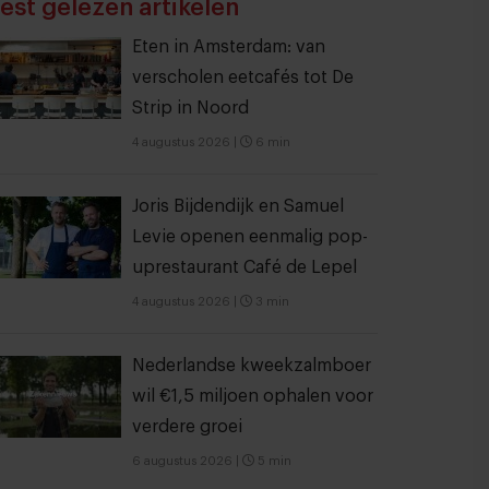
est gelezen artikelen
Eten in Amsterdam: van
verscholen eetcafés tot De
Strip in Noord
4 augustus 2026
|
6 min
Joris Bijdendijk en Samuel
Levie openen eenmalig pop-
uprestaurant Café de Lepel
4 augustus 2026
|
3 min
Nederlandse kweekzalmboer
wil €1,5 miljoen ophalen voor
verdere groei
6 augustus 2026
|
5 min