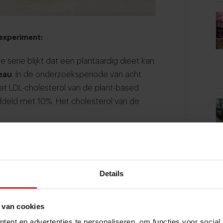
 experiment:
 serie blijkt dat een plantaardig dieet kan
eau
. In de onderzoeksperiode van acht
t LDL-cholesterol van de plant-based
iddeld met 10%. Het cholesterol van de
et volgden, bleek na acht weken dat de
men waren toegenomen. Bij de omnivoren
jn onderdeel van een gezond microbioom die
Details
 een betere stofwisseling en een sterker
 van cookies
t onderscheid tussen de
biologische
elnemers. Daarin verwijst de biologische
ent en advertenties te personaliseren, om functies voor social