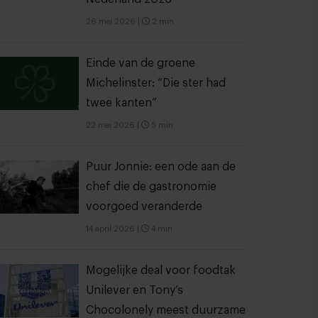
26 mei 2026
|
2 min
Einde van de groene
Michelinster: “Die ster had
twee kanten”
22 mei 2026
|
5 min
Puur Jonnie: een ode aan de
chef die de gastronomie
voorgoed veranderde
14 april 2026
|
4 min
Mogelijke deal voor foodtak
Unilever en Tony’s
Chocolonely meest duurzame