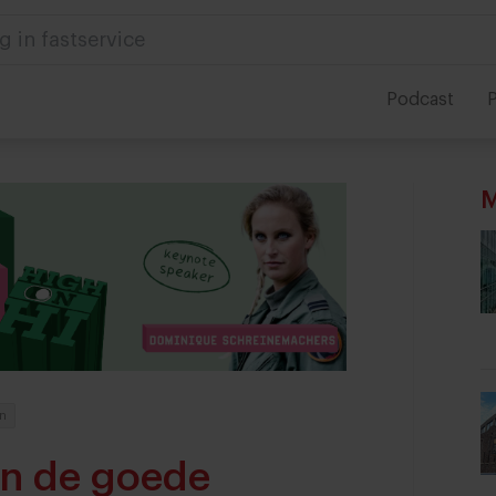
 in foodservice
Podcast
P
M
n
in de goede