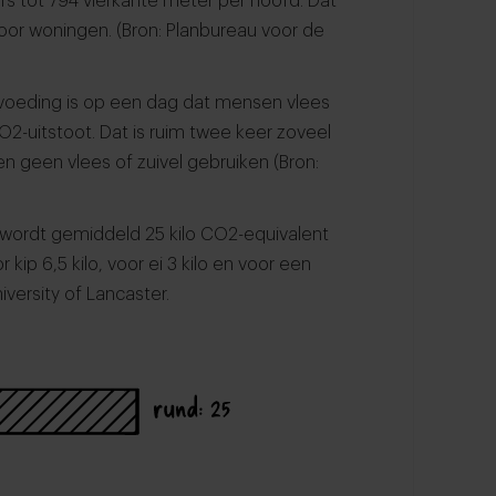
fs tot 794 vierkante meter per hoofd. Dat
oor woningen. (Bron: Planbureau voor de
voeding is op een dag dat mensen vlees
CO2-uitstoot. Dat is ruim twee keer zoveel
 geen vlees of zuivel gebruiken (Bron:
 wordt gemiddeld 25 kilo CO2-equivalent
r kip 6,5 kilo, voor ei 3 kilo en voor een
iversity of Lancaster.