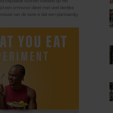
loed bepaalde soorten voedsel op het
B
jd een omnivoor dieet met veel dierlijke
lusie van de serie is dat een plantaardig