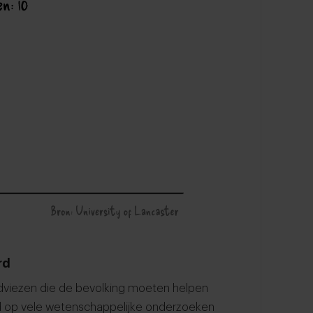
rd
 -adviezen die de bevolking moeten helpen
rd op vele wetenschappelijke onderzoeken