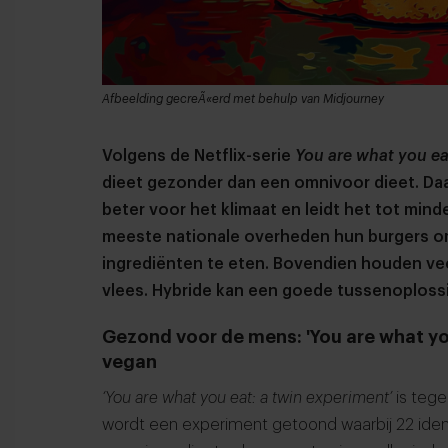
Afbeelding gecreÃ«erd met behulp van Midjourney
Volgens de Netflix-serie
You are what you ea
dieet gezonder dan een omnivoor dieet. Daar
beter voor het klimaat en leidt het tot min
meeste nationale overheden hun burgers om 
ingrediënten te eten. Bovendien houden ve
vlees. Hybride kan een goede tussenoplossin
Gezond voor de mens: 'You are what you
vegan
‘You are what you eat: a twin experiment’
is tege
wordt een experiment getoond waarbij 22 iden