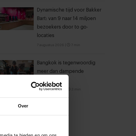
Dynamische tijd voor Bakker
Bart: van 9 naar 14 miljoen
bezoekers door to go-
locaties
7 augustus 2026
|
7 min
Bangkok is tegenwoordig
meer dan dampende
noedelsoep
3 augustus 2026
|
3 min
Over
 media te bieden en om ons