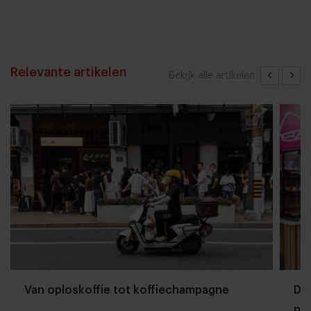
Relevante artikelen
Bekijk alle artikelen
Van oploskoffie tot koffiechampagne
Dyn
naa