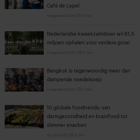
Café de Lepel
4 augustus 2026
|
3 min
Nederlandse kweekzalmboer wil €1,5
miljoen ophalen voor verdere groei
6 augustus 2026
|
5 min
Bangkok is tegenwoordig meer dan
dampende noedelsoep
3 augustus 2026
|
3 min
10 globale foodtrends: van
darmgezondheid en brainfood tot
slimmer snacken
23 juli 2026
|
6 min