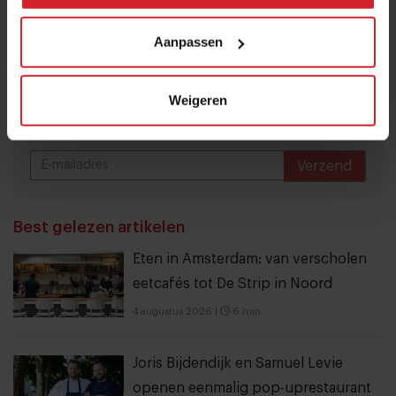
Ja, ik wil graag drie keer per week de nieuwsbrief
ontvangen met de laatste trends, culinaire inspiratie en
Aanpassen
interviews van Food Inspiration per e-mail.
Klik hier
voor meer informatie.
Weigeren
Verzend
THANKS
Best gelezen artikelen
Eten in Amsterdam: van verscholen
eetcafés tot De Strip in Noord
4 augustus 2026
|
6 min
Joris Bijdendijk en Samuel Levie
openen eenmalig pop-uprestaurant