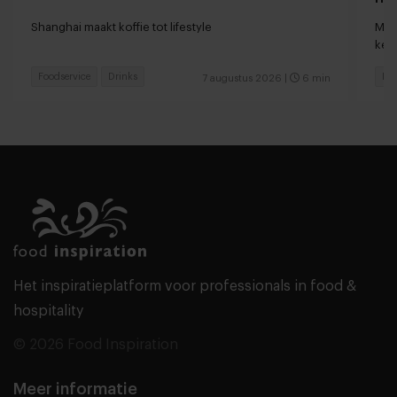
loc
Shanghai maakt koffie tot lifestyle
Man
keu
Foodservice
Drinks
Fas
7 augustus 2026
|
6 min
Het inspiratieplatform voor professionals in food &
hospitality
© 2026 Food Inspiration
Meer informatie