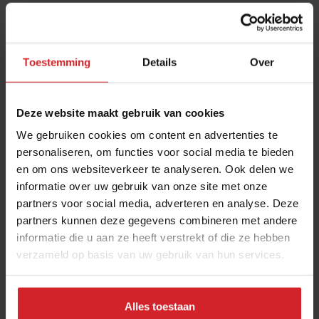
Over deze auteur
Expertise: Trends, transities, start-ups, internationale
ontwikkelingen.
Toestemming
Details
Over
Als oprichter van disruptief cateringbedrijf We Canteen
ligt Maaike's expertise van oorsprong in de catering,
Deze website maakt gebruik van cookies
maar de hele foodservicebranche is haar inmiddels zeer
We gebruiken cookies om content en advertenties te
bekend. Sinds 2018 is zij hoofdredacteur van Food
personaliseren, om functies voor social media te bieden
Inspiration en schrijft en vertelt ze over (internationale)
en om ons websiteverkeer te analyseren. Ook delen we
trends, transities en ontwikkelingen in food en
informatie over uw gebruik van onze site met onze
hospitality.
partners voor social media, adverteren en analyse. Deze
partners kunnen deze gegevens combineren met andere
informatie die u aan ze heeft verstrekt of die ze hebben
Deel artikel
verzameld op basis van uw gebruik van hun services.
Meld je aan voor de nieuwsbrief
Alles toestaan