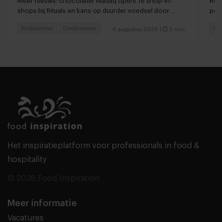
Meer nieuws: chocolatier Madaq opent 16 shop-in-
Rem
shops bij Rituals en kans op duurder voedsel door
per
droogte en hitte
Producenten
Ondernemen
Pr
6 augustus 2026
|
5 min
Het inspiratieplatform voor professionals in food &
hospitality
© 2026 Food Inspiration
Meer informatie
Vacatures