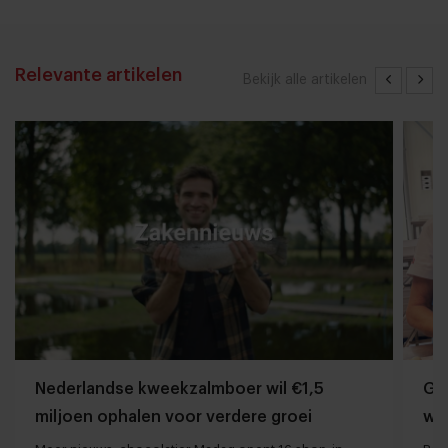
Relevante artikelen
Bekijk alle artikelen
Nederlandse kweekzalmboer wil €1,5
Gr
miljoen ophalen voor verdere groei
wo
ont