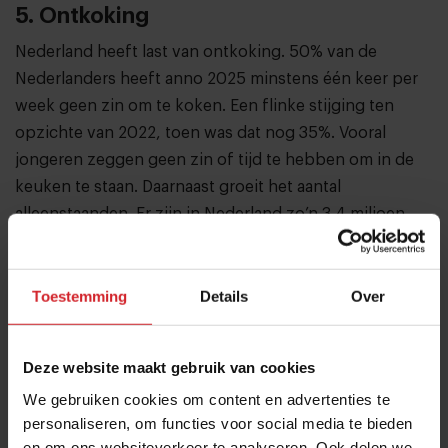
5. Ontkoking
Nederland heeft last van ontkoking. 50% van de
Nederlanders heeft anno 2025 minstens één keer per
week geen zin om te koken. Een flinke stijging ten
opzichte van 2022, toen was dat nog 35%. Vooral
jongeren zeggen geen zin of tijd te hebben om in de
keuken te staan. Daarnaast groeit het aantal
alleenstaanden. Er zijn in Nederland zo’n 3,4 miljoen
eenpersoonshuishoudens, en wie alleen woont, heeft
minder vaak zin om voor zichzelf te koken.
Toestemming
Details
Over
Voor foodretail is de ontkoking een kans. Met een
divers
ready-to-heat
en
ready-to-eat
-assortiment spelen
supermarkten en to go-winkels slim in op deze
Deze website maakt gebruik van cookies
ontwikkeling.
We gebruiken cookies om content en advertenties te
personaliseren, om functies voor social media te bieden
6. AI-tools in een HI-omgeving
en om ons websiteverkeer te analyseren. Ook delen we