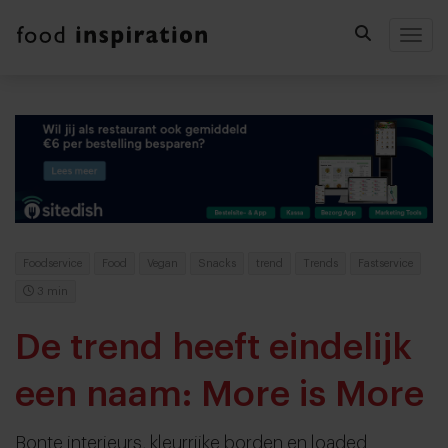
Togg
Foodservice
Food
Vegan
Snacks
trend
Trends
Fastservice
3 min
De trend heeft eindelijk
een naam: More is More
Bonte interieurs, kleurrijke borden en loaded