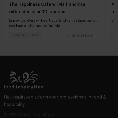
The Happiness Café wil via franchise
#Gi
uitbreiden naar 30 locaties
bo
Linsey van Oers wil heel Nederland kennis laten maken
Vir
met haar all-day-horecaformule
pla
Foodservice
Food
Foo
31 juli 2026
|
4 min
Het inspiratieplatform voor professionals in food &
hospitality
© 2026 Food Inspiration