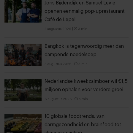
Joris Bijdendijk en Samuel Levie
openen eenmalig pop-uprestaurant
Café de Lepel
4 augustus 2026
|
3 min
Bangkok is tegenwoordig meer dan
dampende noedelsoep
3 augustus 2026
|
3 min
Nederlandse kweekzalmboer wil €1,5
miljoen ophalen voor verdere groei
6 augustus 2026
|
5 min
10 globale foodtrends: van
darmgezondheid en brainfood tot
slimmer snacken