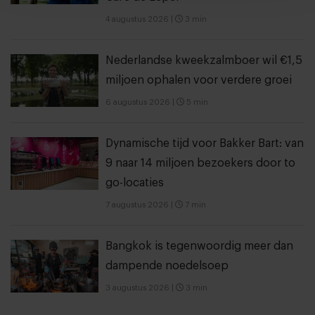
4 augustus 2026
|
3 min
Nederlandse kweekzalmboer wil €1,5
miljoen ophalen voor verdere groei
6 augustus 2026
|
5 min
Dynamische tijd voor Bakker Bart: van
9 naar 14 miljoen bezoekers door to
go-locaties
7 augustus 2026
|
7 min
Bangkok is tegenwoordig meer dan
dampende noedelsoep
3 augustus 2026
|
3 min