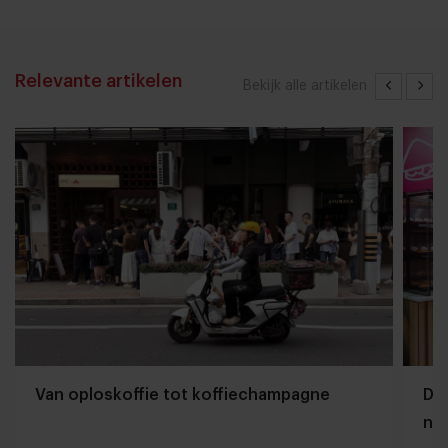
Relevante artikelen
Bekijk alle artikelen
Van oploskoffie tot koffiechampagne
Dyn
naa