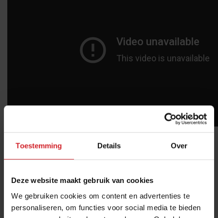
Toestemming
Details
Over
Deel artikel
Deze website maakt gebruik van cookies
Meld je aan voor de nieuwsbrief
We gebruiken cookies om content en advertenties te
personaliseren, om functies voor social media te bieden
Ja, ik wil graag drie keer per week de nieuwsbrief