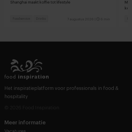
loc
Shanghai maakt koffie tot lifestyle
Man
keu
Foodservice
Drinks
Fas
7 augustus 2026
|
6 min
Het inspiratieplatform voor professionals in food &
hospitality
© 2026 Food Inspiration
Meer informatie
Vacatures