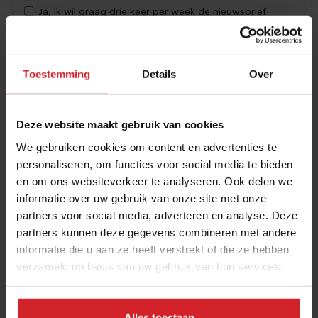
Ja, ik wil graag drie keer per week de nieuwsbrief
ontvangen met de laatste trends, culinaire inspiratie en
interviews van Food Inspiration per e-mail.
Klik hier
Toestemming
Details
Over
voor meer informatie.
Deze website maakt gebruik van cookies
Verzend
We gebruiken cookies om content en advertenties te
personaliseren, om functies voor social media te bieden
THANKS
en om ons websiteverkeer te analyseren. Ook delen we
Best gelezen artikelen
informatie over uw gebruik van onze site met onze
Joris Bijdendijk en Samuel Levie
partners voor social media, adverteren en analyse. Deze
partners kunnen deze gegevens combineren met andere
openen eenmalig pop-uprestaurant
informatie die u aan ze heeft verstrekt of die ze hebben
Café de Lepel
verzameld op basis van uw gebruik van hun services.
4 augustus 2026
|
3 min
Eten in Amsterdam: van verscholen
Alles toestaan