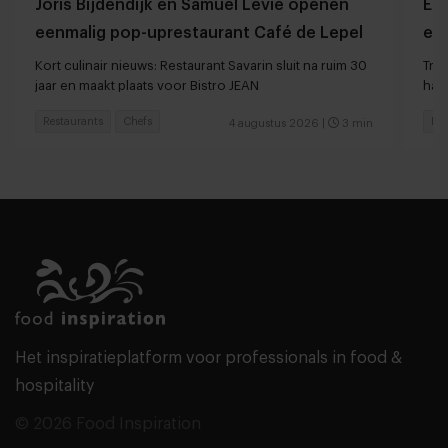
Joris Bijdendijk en Samuel Levie openen
Et
eenmalig pop-uprestaurant Café de Lepel
eet
Kort culinair nieuws: Restaurant Savarin sluit na ruim 30
Tren
jaar en maakt plaats voor Bistro JEAN
haar
Restaurants
Chefs
Res
4 augustus 2026
|
3 min
Het inspiratieplatform voor professionals in food &
hospitality
© 2026 Food Inspiration