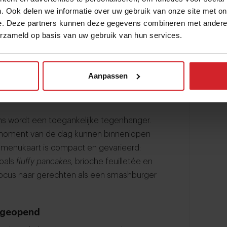
e laagdrempelige all-day-zaak in
. Ook delen we informatie over uw gebruik van onze site met on
 in Het Sieraad, een multifunctioneel
e. Deze partners kunnen deze gegevens combineren met andere i
g, op de plek waar tot voor kort zijn
erzameld op basis van uw gebruik van hun services.
recies tien jaar terugkeert naar de
gracht. Volgens de chef is deze
Aanpassen
us, rust en een scherpere visie op de
ns wordt een toegankelijke tegenhanger.
k moment van de dag kunnen binnenlopen
De menukaart is compact en gevarieerd:
zoals
fluffy pancakes
, brioche feuilletée en
 focus naar gerechten als een smashburger
l geopend