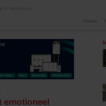
g in fastservice
Podcast
P
M
t emotioneel