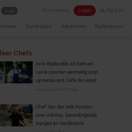
/
/
Login
Word member
NL
BE
EN
Zoek!
artners
Trendreport
Adverteren
Redacteuren
eer Chefs
Joris Bijdendijk en Samuel
Levie openen eenmalig pop-
uprestaurant Café de Lepel
4 augustus 2026
|
3 min
Chef Van der Valk Houten
over inkoop, bereidingstijd,
marges en hardlopers