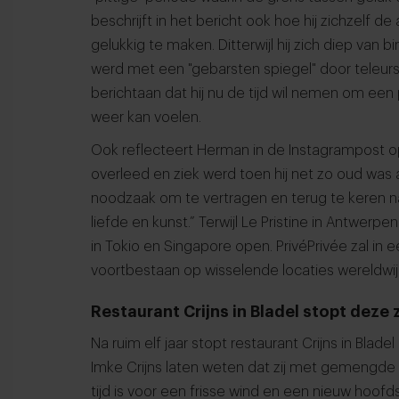
beschrijft in het bericht ook hoe hij zichzelf 
gelukkig te maken. Ditterwijl hij zich diep van
werd met een "gebarsten spiegel" door teleurste
berichtaan dat hij nu de tijd wil nemen om een p
weer kan voelen.
Ook reflecteert Herman in de Instagrampost op
overleed en ziek werd toen hij net zo oud was 
noodzaak om te vertragen en terug te keren naar
liefde en kunst.” Terwijl Le Pristine in Antwerpen
in Tokio en Singapore open. PrivéPrivée zal in 
voortbestaan op wisselende locaties wereldwij
Restaurant Crijns in Bladel stopt deze
Na ruim elf jaar stopt restaurant Crijns in Blad
Imke Crijns laten weten dat zij met gemengd
tijd is voor een frisse wind en een nieuw hoofd