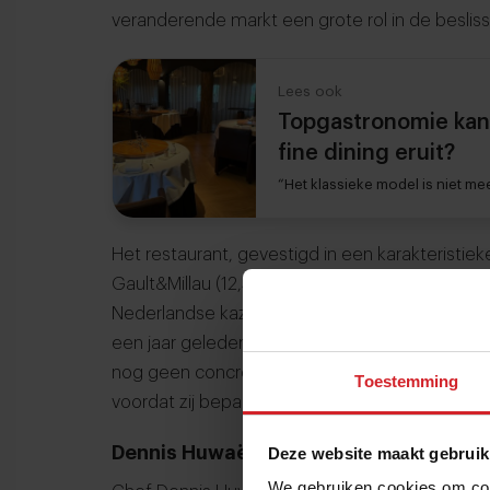
veranderende markt een grote rol in de besliss
Lees ook
Topgastronomie kant
fine dining eruit?
“Het klassieke model is niet m
Het restaurant, gevestigd in een karakteristi
Gault&Millau (12,5 punten) en Michelin.In Crijn
Nederlandse kazen een bekende trekpleister. 
een jaar geleden opzegde en naar locaties dic
nog geen concreet nieuw project. De ondernem
Toestemming
voordat zij bepalen wat de toekomst brengt.
Dennis Huwaë opent laagdrempelig co
Deze website maakt gebruik
We gebruiken cookies om cont