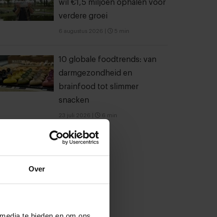
wil €1,5 miljoen ophalen voor
verdere groei
6 augustus 2026
|
5 min
10 globale foodtrends: van
darmgezondheid en
brainfood tot slimmer
snacken
23 juli 2026
|
6 min
Over
 media te bieden en om ons