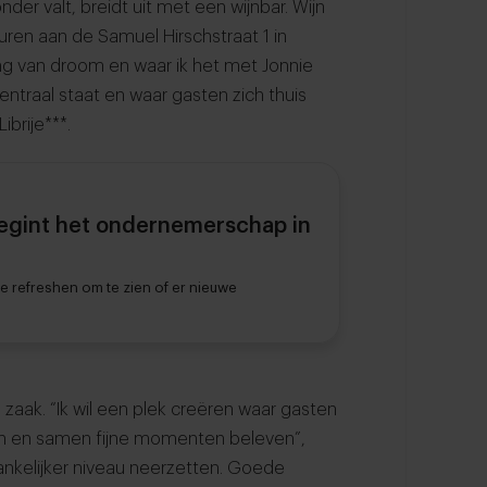
nder valt, breidt uit met een wijnbar. Wijn
uren aan de Samuel Hirschstraat 1 in
lang van droom en waar ik het met Jonnie
entraal staat en waar gasten zich thuis
ibrije***.
begint het ondernemerschap in
te refreshen om te zien of er nieuwe
 zaak. “Ik wil een plek creëren waar gasten
en en samen fijne momenten beleven”,
gankelijker niveau neerzetten. Goede