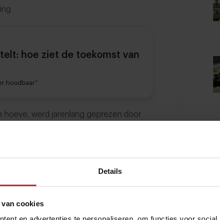
ing.
elt: hoe ziet de toekomst van
eer houdbaar”
eke hoeve, werd jarenlang geprezen door
s was de kaaskamer met minstens vijftig
Hoewel het paar de huur van het pand al
hter bij Eindhoven keek, is er momenteel
ers willen eerst deze periode afsluiten
Details
ncept Brons
 van cookies
ent en advertenties te personaliseren, om functies voor social