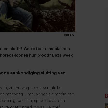
CHEFS
nken en chefs? Welke toekomstplannen
 horeca-iconen hun brood? Deze week
t na aankondiging sluiting van
 hij zijn Antwerpse restaurants Le
deelde maandag 11 mei op sociale media een
B
eslissing, waarin hij spreekt over een
en verdriet flinterdun was. De chef