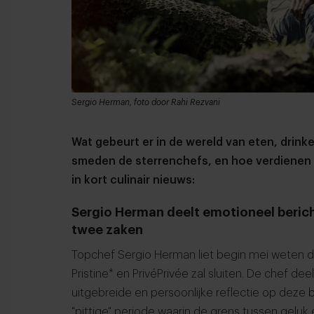
Sergio Herman, foto door Rahi Rezvani
Wat gebeurt er in de wereld van eten, dri
smeden de sterrenchefs, en hoe verdienen
in kort culinair nieuws:
Sergio Herman deelt emotioneel berich
twee zaken
Topchef Sergio Herman liet begin mei weten dat
Pristine* en PrivéPrivée zal sluiten. De chef 
uitgebreide en persoonlijke reflectie op deze b
"pittige" periode waarin de grens tussen geluk 