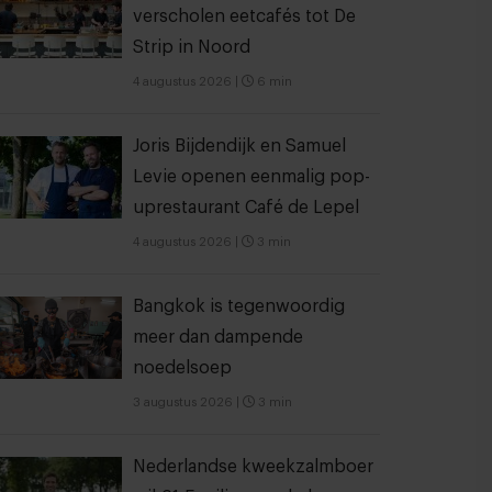
verscholen eetcafés tot De
Strip in Noord
4 augustus 2026
|
6 min
Joris Bijdendijk en Samuel
Levie openen eenmalig pop-
uprestaurant Café de Lepel
4 augustus 2026
|
3 min
Bangkok is tegenwoordig
meer dan dampende
noedelsoep
3 augustus 2026
|
3 min
Nederlandse kweekzalmboer