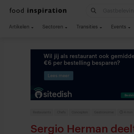
Gastbelevin
Artikelen
Sectoren
Transities
Events
Restaurants
Chefs
Concepten
Gastronomie
4 min
Sergio Herman deel