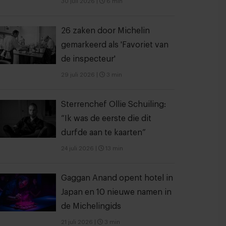
30 juli 2026
|
6 min
26 zaken door Michelin
gemarkeerd als 'Favoriet van
de inspecteur'
29 juli 2026
|
3 min
Sterrenchef Ollie Schuiling:
“Ik was de eerste die dit
durfde aan te kaarten”
24 juli 2026
|
13 min
Gaggan Anand opent hotel in
Japan en 10 nieuwe namen in
de Michelingids
21 juli 2026
|
3 min