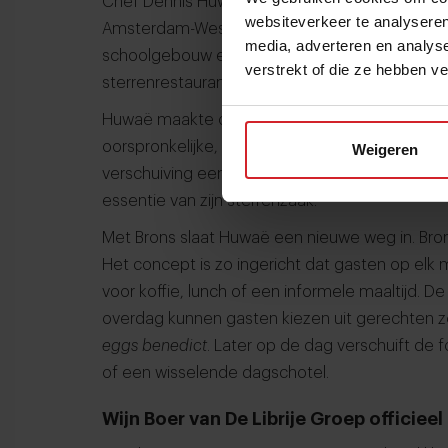
Chef Dennis Huwaë opende op 8 mei zijn nieuw
websiteverkeer te analyseren
Amsterdam-West: Brons. Deze zaak vestigt zich
media, adverteren en analys
schoolgebouw en eventlocatie aan de Postjeswe
verstrekt of die ze hebben v
sterrenrestaurant Daalder* gevestigd was.
Huwaë maakte onlangs bekend dat Daalder na p
oorspronkelijke, intieme locatie aan de Linden
Weigeren
verschuiving een bewuste keuze voor meer foc
essentie van zijn sterrenzaak.
Met Brons slaat Huwaë een nieuwe weg in. Bro
Het concept is zo ingericht dat gasten op el
voor koffie, lunch of een informele maaltijd. 
overdag kunnen gasten kiezen uit gerechten 
eggs benedict
. Later op de dag verschuift de
of een wisselende dagschotel.
Wijn Boer van De Librije Groep officiee