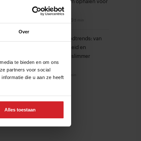
wil €1,5 miljoen ophalen voor
verdere groei
6 augustus 2026
|
5 min
Over
10 globale foodtrends: van
darmgezondheid en
brainfood tot slimmer
 media te bieden en om ons
snacken
ze partners voor social
23 juli 2026
|
6 min
nformatie die u aan ze heeft
Alles toestaan