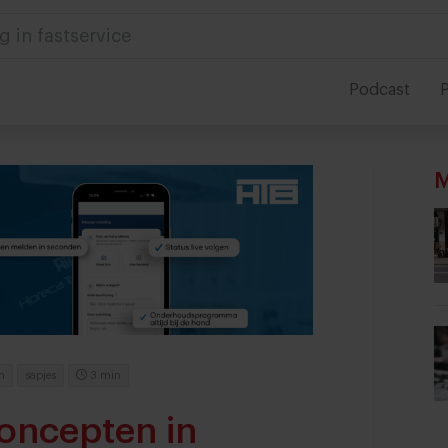
g in fastservice
Podcast
P
M
n
sapjes
3 min
concepten in