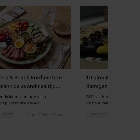
ners & Snack Bordjes: hoe
10 globale foodtrends
plank de avondmaaltijd
darmgezondheid en b
mt
slimmer snacken
ends laten zien hoe vaste
F&B-vakbeurs SIAL signaleer
n plaatsmaken voor
de foodmarkt blijvend gaan
r
Food
Foodservice
Food
24 juli 2026
|
3 min
23