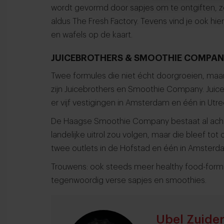
wordt gevormd door sapjes om te ontgiften, z
aldus The Fresh Factory. Tevens vind je ook hie
en wafels op de kaart.
JUICEBROTHERS & SMOOTHIE COMPAN
Twee formules die niet écht doorgroeien, maar
zijn Juicebrothers en Smoothie Company. Juiceb
er vijf vestigingen in Amsterdam en één in Utre
De Haagse Smoothie Company bestaat al acht j
landelijke uitrol zou volgen, maar die bleef t
twee outlets in de Hofstad en één in Amsterd
Trouwens: ook steeds meer healthy food-form
tegenwoordig verse sapjes en smoothies.
Ubel Zuide