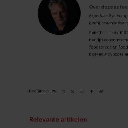
Over deze auteu
Expertise: Systeemg
bedrijfseconomische
Schrijft al sinds 19
bedrijfseconomische
foodservice en foodr
boeken
McSucces
e
Deel artikel
Relevante artikelen