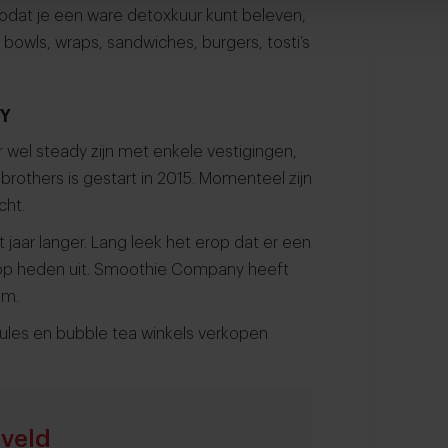
odat je een ware detoxkuur kunt beleven,
r bowls, wraps, sandwiches, burgers, tosti’s
Y
 wel steady zijn met enkele vestigingen,
rothers is gestart in 2015. Momenteel zijn
cht.
aar langer. Lang leek het erop dat er een
ot op heden uit. Smoothie Company heeft
am.
ules en bubble tea winkels verkopen
rveld