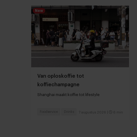
New
Van oploskoffie tot
koffiechampagne
Shanghai maakt koffie tot lifestyle
Foodservice
Drinks
7 augustus 2026
|
6 min