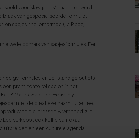
rspeld voor ‘slow juices’, maar het werd
orbraak van gespecialiseerde formules
s en sapjes snel omarmde (La Place,
hernieuwde opmars van sapjesformules. Een
e nodige formules en zelfstandige outlets
ks
een prominente rol spelen in het
 Bar, 8 Mates, Sappi en Heavenly
pjesbar met de creatieve naam Juice Lee.
nproducten die ‘pressed & wrapped’ zijn.
 Lee verkoopt ook koffie van lokaal
od uitbreiden en een culturele agenda