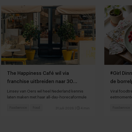
The Happiness Café wil via
#Girl Din
franchise uitbreiden naar 30
de borrel
locaties
overnee
Linsey van Oers wil heel Nederland kennis
Viral foodtr
laten maken met haar all-day-horecaformule
eetmomente
snackcultuu
Foodservice
Food
Foodservice
31 juli 2026
|
4 min