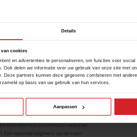
se formule Joe & The Juice. In Europa,
Details
middels enkele honderden vestigingen. In
onze hoofdstad zijn eerste Nederlandse
 van cookies
ontwikkelen met vijf outlets in Amsterdam,
ent en advertenties te personaliseren, om functies voor social
en Haag en op Schiphol. Kernproduct van
. Ook delen we informatie over uw gebruik van onze site met on
e. Deze partners kunnen deze gegevens combineren met andere i
een ‘large of signature juice’ met een
erzameld op basis van uw gebruik van hun services.
 Het assortiment aan sappen en shots is
wiches en koffie en thee.
Aanpassen
e Fresh Factory. Kernproducten: salades,
estelzuilen hun customized sapjes en
st. Een speciaal segment op de kaart