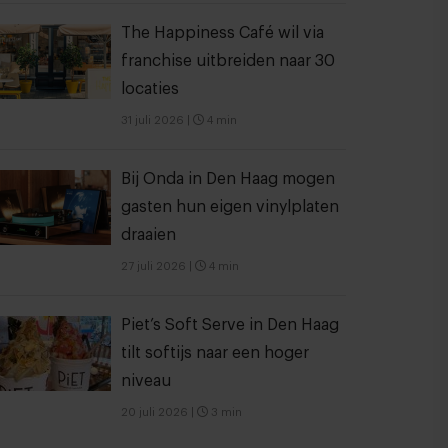
The Happiness Café wil via
franchise uitbreiden naar 30
locaties
31 juli 2026
|
4 min
Bij Onda in Den Haag mogen
gasten hun eigen vinylplaten
draaien
27 juli 2026
|
4 min
Piet’s Soft Serve in Den Haag
tilt softijs naar een hoger
niveau
20 juli 2026
|
3 min