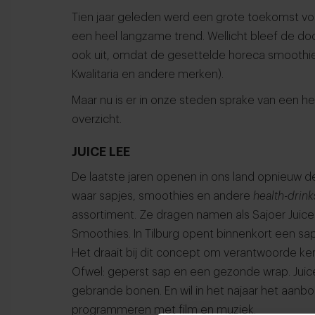
Tien jaar geleden werd een grote toekomst voo
een heel langzame trend. Wellicht bleef de do
ook uit, omdat de gesettelde horeca smoothie
Kwalitaria en andere merken).
Maar nu is er in onze steden sprake van een 
overzicht.
JUICE LEE
De laatste jaren openen in ons land opnieuw d
waar sapjes, smoothies en andere
health-drin
assortiment. Ze dragen namen als Sajoer Juice
Smoothies. In Tilburg opent binnenkort een sa
Het draait bij dit concept om verantwoorde ker
Ofwel: geperst sap en een gezonde wrap. Juice
gebrande bonen. En wil in het najaar het aanb
programmeren met film en muziek.