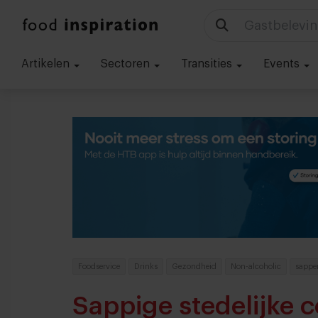
Gastbelevin
Artikelen
Sectoren
Transities
Events
Foodservice
Drinks
Gezondheid
Non-alcoholic
sappe
Sappige stedelijke 