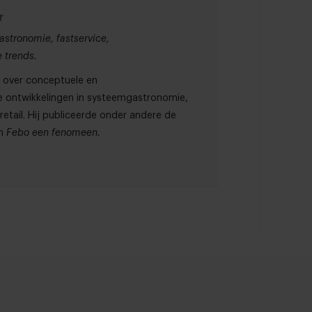
r
astronomie, fastservice,
 trends.
91 over conceptuele en
 ontwikkelingen in systeemgastronomie,
etail. Hij publiceerde onder andere de
n
Febo een fenomeen.