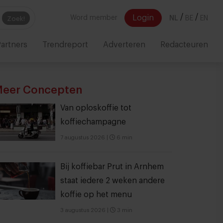
/
/
Login
Word member
NL
BE
EN
Zoek!
artners
Trendreport
Adverteren
Redacteuren
eer Concepten
Van oploskoffie tot
koffiechampagne
7 augustus 2026
|
6 min
Bij koffiebar Prut in Arnhem
staat iedere 2 weken andere
koffie op het menu
3 augustus 2026
|
3 min