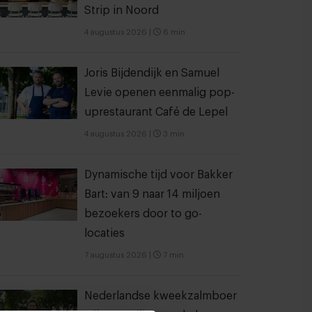
Strip in Noord
4 augustus 2026
|
6 min
Joris Bijdendijk en Samuel
Levie openen eenmalig pop-
uprestaurant Café de Lepel
4 augustus 2026
|
3 min
Dynamische tijd voor Bakker
Bart: van 9 naar 14 miljoen
bezoekers door to go-
locaties
7 augustus 2026
|
7 min
Nederlandse kweekzalmboer