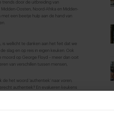
 trends door de uitbreiding van
ë, Midden-Oosten, Noord-Afrika en Midden-
n met een beetje hulp aan de hand van
den.
s, is wellicht te danken aan het feit dat we
 de slag en op reis in eigen keuken. Ook
 de moord op George Floyd – meer dan ooit
teren van verschillen tussen mensen,
 de het woord ‘authentiek’ naar voren;
erecht authentiek? En evalueren keukens
enaf en producten die door handel op
men? Bovendien houden veel koks ervan
en creatieve manier tot nieuwe creaties