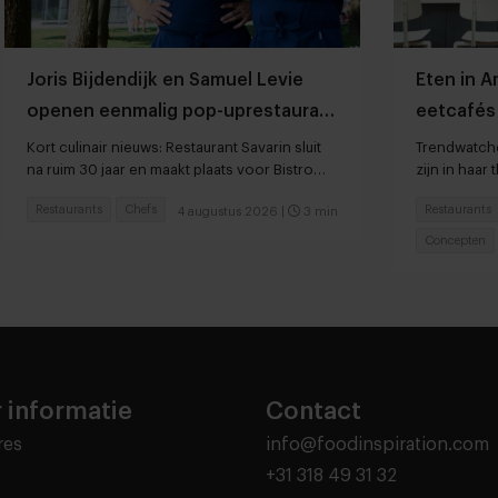
Joris Bijdendijk en Samuel Levie
Eten in 
openen eenmalig pop-uprestaurant
eetcafés 
Café de Lepel
Kort culinair nieuws: Restaurant Savarin sluit
Trendwatche
na ruim 30 jaar en maakt plaats voor Bistro
zijn in haar 
JEAN
Restaurants
Chefs
Restaurants
4 augustus 2026
|
3 min
Concepten
 informatie
Contact
res
info@foodinspiration.com
+31 318 49 31 32