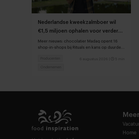
Nederlandse kweekzalmboer wil
€1,5 miljoen ophalen voor verdere
groei
Meer nieuws: chocolatier Madaq opent 16
shop-in-shops bij Rituals en kans op duurder
voedsel door droogte en hitte
Producenten
6 augustus 2026
|
5 min
Ondernemen
Meer
Vacatu
Home