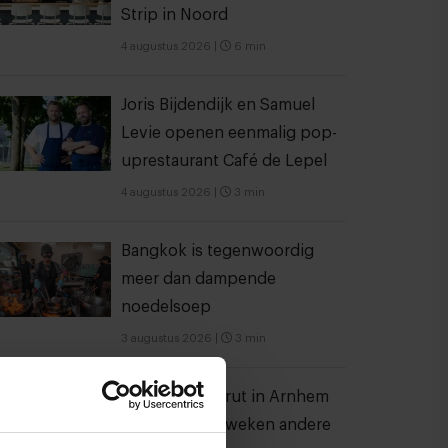
Strip in Noord
4 augustus 2026
|
6 min
Joris Bijdendijk en Samuel
Levie openen eenmalig pop-
uprestaurant Café de Lepel
4 augustus 2026
|
3 min
Bangkok is tegenwoordig
meer dan dampende
noedelsoep
3 augustus 2026
|
3 min
Bij koffiebar Prut in Arnhem
staat iedere 2 weken andere