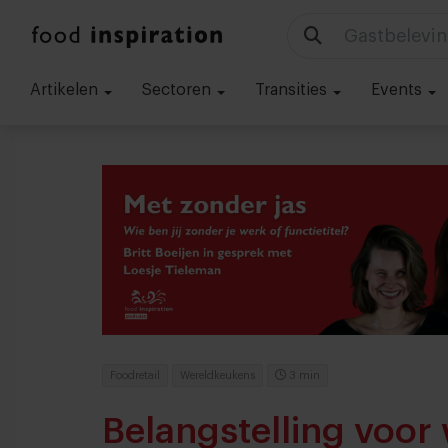
Gastbelevin
Artikelen
Sectoren
Transities
Events
Foodretail
Wereldkeukens
3 min
Belangstelling voor