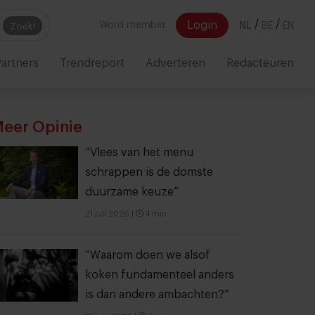
/
/
Login
Word member
NL
BE
EN
Zoek!
artners
Trendreport
Adverteren
Redacteuren
eer Opinie
“Vlees van het menu
schrappen is de domste
duurzame keuze”
21 juli 2026
|
4 min
“Waarom doen we alsof
koken fundamenteel anders
is dan andere ambachten?”