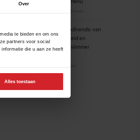
koffie op het menu
Over
3 augustus 2026
|
3 min
10 globale foodtrends: van
 media te bieden en om ons
darmgezondheid en
ze partners voor social
brainfood tot slimmer
nformatie die u aan ze heeft
snacken
23 juli 2026
|
6 min
Alles toestaan