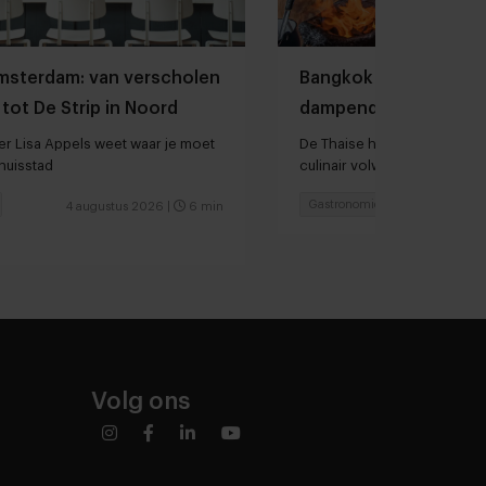
Amsterdam: van verscholen
Bangkok is tegenwoo
tot De Strip in Noord
dampende noedelso
r Lisa Appels weet waar je moet
De Thaise hoofdstad is in sn
thuisstad
culinair volwassen geword
Gastronomie
Chefs
4 augustus 2026
|
6 min
3 augu
Volg ons