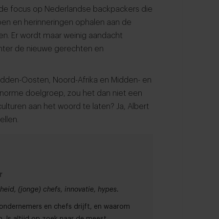
t de focus op Nederlandse backpackers die
pdoen en herinneringen ophalen aan de
ten. Er wordt maar weinig aandacht
hter de nieuwe gerechten en
, Midden-Oosten, Noord-Afrika en Midden- en
 enorme doelgroep, zou het dan niet een
ulturen aan het woord te laten? Ja, Albert
ellen.
r
eid, (jonge) chefs, innovatie, hypes.
t ondernemers en chefs drijft, en waarom
. Is altijd op zoek naar de meest