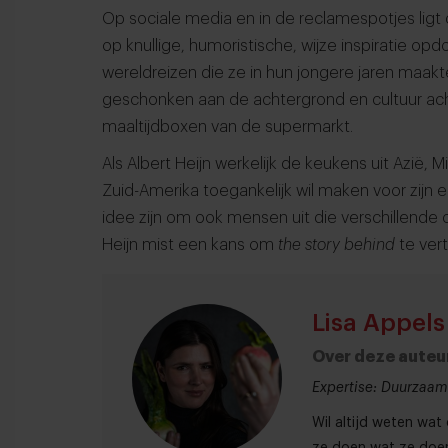
Op sociale media en in de reclamespotjes lig
op knullige, humoristische, wijze inspiratie o
wereldreizen die ze in hun jongere jaren maak
geschonken aan de achtergrond en cultuur ac
maaltijdboxen van de supermarkt.
Als Albert Heijn werkelijk de keukens uit Azië
Zuid-Amerika toegankelijk wil maken voor zijn
idee zijn om ook mensen uit die verschillende c
Heijn mist een kans om
the story behind
te vert
Lisa Appels
Over deze auteu
Expertise: Duurzaamh
Wil altijd weten wa
ze doen wat ze doen