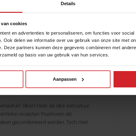
Details
prong van de Caribische keuken. Volgens
el van een creatief proces en is het
 van cookies
. Maar het is volgens haar belangrijk dat de
ent en advertenties te personaliseren, om functies voor social
van een gerecht en de culturen waardoor
. Ook delen we informatie over uw gebruik van onze site met on
e. Deze partners kunnen deze gegevens combineren met andere i
erzameld op basis van uw gebruik van hun services.
t dit. Zo stelt Zerouali dat het de plicht
alen achter een gerecht te vertellen en
uiken. Dan doe je volgens haar recht aan
Aanpassen
enadrukt Albert Heijn de rijke eetcultuur
entieke recepten thuishoren als
smaken gecombineerd worden. Toch mist