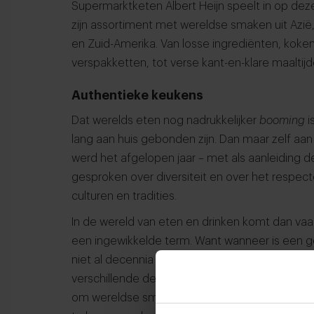
Supermarktketen Albert Heijn speelt in op deze
zijn assortiment met wereldse smaken uit Azi
en Zuid-Amerika. Van losse ingrediënten, koke
verspakketten, tot verse kant-en-klare maaltij
Authentieke keukens
Dat werelds eten nog nadrukkelijker
booming
i
lang aan huis gebonden zijn. Dan maar zelf aan
werd het afgelopen jaar – met als aanleiding
gesproken over diversiteit en over het respec
culturen en tradities.
In de wereld van eten en drinken komt dan vaak
een ingewikkelde term. Want wanneer is een g
niet al decennia lang, door invloeden van buit
verschillende delen van de wereld terecht ko
om wereldse smaken te combineren en zo op e