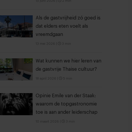
15 juni 2026
|
2 min
Als de gastvrijheid zó goed is
dat elders eten voelt als
vreemdgaan
13 mei 2026
|
3 min
Wat kunnen we hier leren van
de gastvrije Thaise cultuur?
18 april 2026
|
5 min
Opinie Emile van der Staak:
waarom de topgastronomie
toe is aan ander leiderschap
10 maart 2026
|
3 min