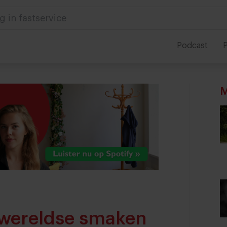
g in fastservice
Podcast
P
M
 wereldse smaken