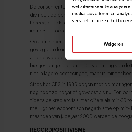
websiteverkeer te analyseren
De consumentenstemming beweegt de laatste
media, adverteren en analys
die nooit eerder door het CBS zijn vastgestel
verstrekt of die ze hebben v
horeca, dus de omzet, moeten dalen. Maar de 
immers uit lockdownjaren met onvergelijkbaar
Ook om andere reden zeggen de juist stijgend
Weigeren
gevolg van de inflatie (geld wordt minder waard
andere woorden: misschien groeit jouw omzet w
biertjes dat je tapt daalt. De stemming van de N
niet in lagere bestedingen, maar in minder best
Sinds het CBS in 1986 begon met de metingen
nog nooit zo negatief geweest als nu. Een eer
tijdens de kredietcrisis met cijfers als min-33 
mei, ligt het economisch negativisme op min-48
maanden van jubeljaar 2000 werden de hoogst
RECORDPOSITIVISME