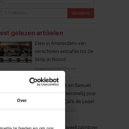
Verzend
THANKS
est gelezen artikelen
Eten in Amsterdam: van
verscholen eetcafés tot De
Strip in Noord
4 augustus 2026
|
6 min
Joris Bijdendijk en Samuel
Levie openen eenmalig pop-
Over
uprestaurant Café de Lepel
4 augustus 2026
|
3 min
Nederlandse kweekzalmboer
 media te bieden en om ons