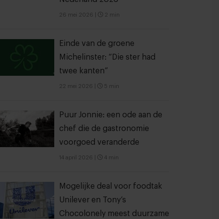
26 mei 2026
|
2 min
Einde van de groene
Michelinster: “Die ster had
twee kanten”
22 mei 2026
|
5 min
Puur Jonnie: een ode aan de
chef die de gastronomie
voorgoed veranderde
14 april 2026
|
4 min
Mogelijke deal voor foodtak
Unilever en Tony’s
Chocolonely meest duurzame