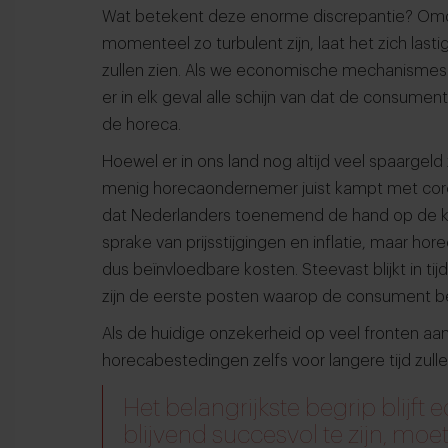
Wat betekent deze enorme discrepantie? Om
momenteel zo turbulent zijn, laat het zich las
zullen zien. Als we economische mechanismes u
er in elk geval alle schijn van dat de consument 
de horeca.
Hoewel er in ons land nog altijd veel spaargeld 
menig horecaondernemer juist kampt met c
dat Nederlanders toenemend de hand op de kni
sprake van prijsstijgingen en inflatie, maar ho
dus beïnvloedbare kosten. Steevast blijkt in ti
zijn de eerste posten waarop de consument bek
Als de huidige onzekerheid op veel fronten aa
horecabestedingen zelfs voor langere tijd zul
Het belangrijkste begrip blijft e
blijvend succesvol te zijn, moet