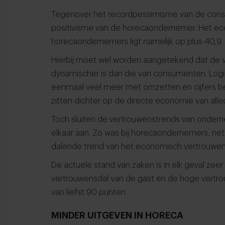
Tegenover het recordpessimisme van de consu
positivisme van de horecaondernemer. Het e
horecaondernemers ligt namelijk op plus-40,9.
Hierbij moet wel worden aangetekend dat de 
dynamischer is dan die van consumenten. Logi
eenmaal veel meer met omzetten en cijfers 
zitten dichter op de directe economie van alle
Toch sluiten de vertrouwenstrends van onder
elkaar aan. Zo was bij horecaondernemers, net
dalende trend van het economisch vertrouwen
De actuele stand van zaken is in elk geval zeer
vertrouwensdal van de gast en de hoge vertr
van liefst 90 punten.
MINDER UITGEVEN IN HORECA