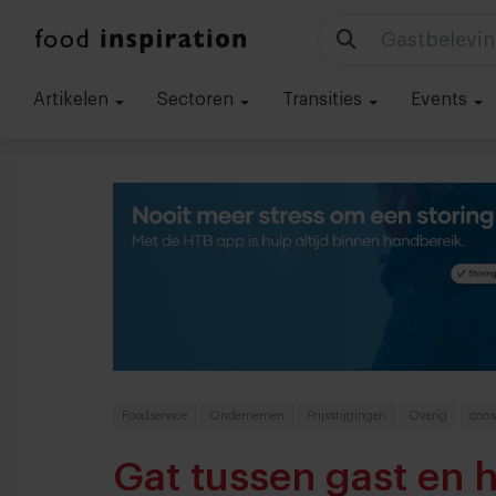
Technologie
Artikelen
Sectoren
Transities
Events
Foodservice
Ondernemen
Prijsstijgingen
Overig
con
Gat tussen gast en h