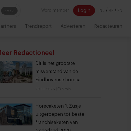
/
/
Login
Word member
NL
BE
EN
Zoek!
artners
Trendreport
Adverteren
Redacteuren
eer Redactioneel
Dit is het grootste
misverstand van de
Eindhovense horeca
20 juli 2026
|
5 min
Horecaketen ‘t Zusje
uitgeroepen tot beste
franchiseketen van
Nederland 2026