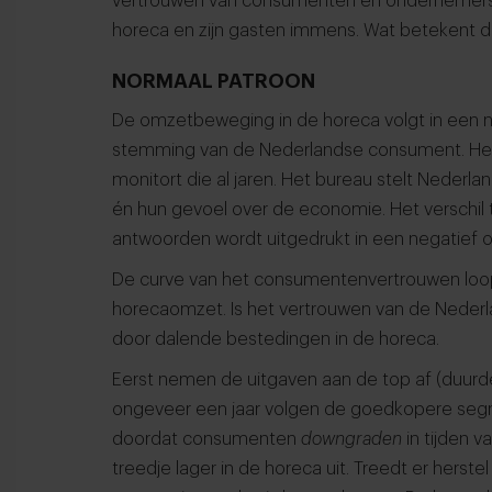
vertrouwen van consumenten en ondernemers. J
horeca en zijn gasten immens. Wat betekent d
NORMAAL PATROON
De omzetbeweging in de horeca volgt in een n
stemming van de Nederlandse consument. Het 
monitort die al jaren. Het bureau stelt Nederla
én hun gevoel over de economie. Het verschil 
antwoorden wordt uitgedrukt in een negatief of 
De curve van het consumentenvertrouwen loopt al
horecaomzet. Is het vertrouwen van de Nederl
door dalende bestedingen in de horeca.
Eerst nemen de uitgaven aan de top af (duurde
ongeveer een jaar volgen de goedkopere segm
doordat consumenten
downgraden
in tijden v
treedje lager in de horeca uit. Treedt er her