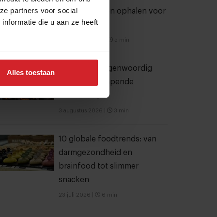
ze partners voor social
wil €1,5 miljoen ophalen voor
nformatie die u aan ze heeft
verdere groei
6 augustus 2026
|
5 min
Bangkok is tegenwoordig
Alles toestaan
meer dan dampende
noedelsoep
3 augustus 2026
|
3 min
10 globale foodtrends: van
darmgezondheid en
brainfood tot slimmer
snacken
23 juli 2026
|
6 min