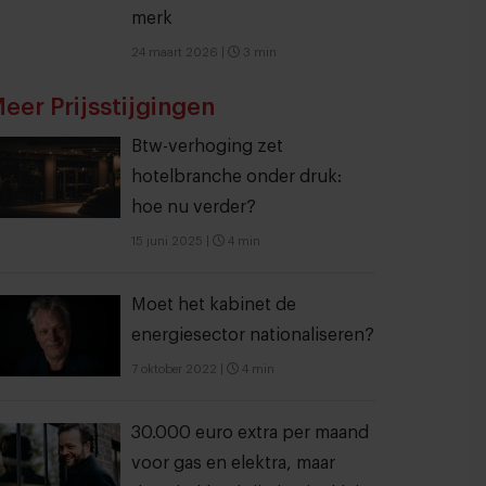
merk
24 maart 2026
|
3 min
eer Prijsstijgingen
Btw-verhoging zet
hotelbranche onder druk:
hoe nu verder?
15 juni 2025
|
4 min
Moet het kabinet de
energiesector nationaliseren?
7 oktober 2022
|
4 min
30.000 euro extra per maand
voor gas en elektra, maar