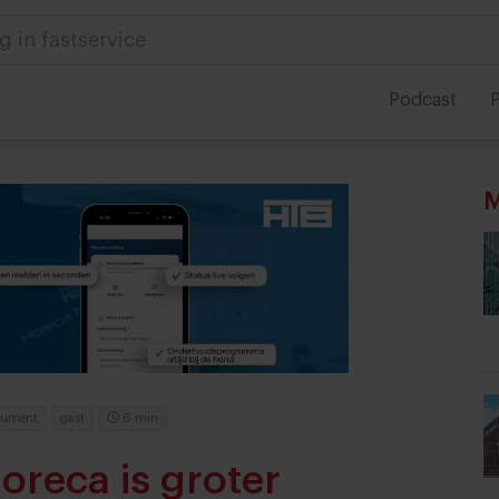
 in foodservice
Podcast
P
M
sument
gast
6 min
oreca is groter