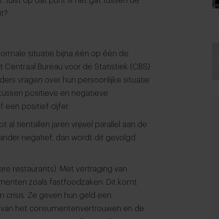
uist op dat punt is het gat tussen de
it?
ormale situatie bijna één op één de
Centraal Bureau voor de Statistiek (CBS)
nders vragen over hun persoonlijke situatie
tussen positieve en negatieve
een positief cijfer.
 tientallen jaren vrijwel parallel aan de
ander negatief, dan wordt dit gevolgd
re restaurants). Met vertraging van
enten zoals fastfoodzaken. Dit komt
an crisis. Ze geven hun geld een
stel van het consumentenvertrouwen en de