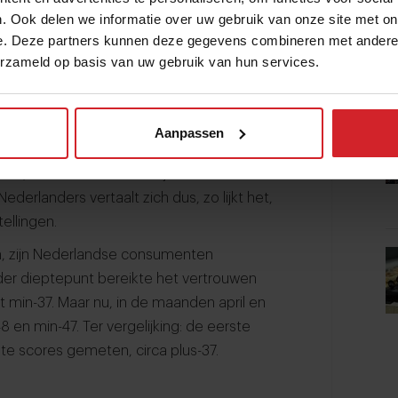
. Ook delen we informatie over uw gebruik van onze site met on
 maanden zelfs rond negatieve records
e. Deze partners kunnen deze gegevens combineren met andere i
d. Normaal zouden de bestedingen in de
erzameld op basis van uw gebruik van hun services.
situatie is niet normaal. We komen
 lage horecaomzetten.
e horecaomzetten niet veel. Immers: als
Aanpassen
) stijgen de horecaprijzen sterk. Met
el, maar het kan best zijn dat het aantal
ederlanders vertaalt zich dus, zo lijkt het,
ellingen.
, zijn Nederlandse consumenten
der dieptepunt bereikte het vertrouwen
tot min-37. Maar nu, in de maanden april en
 en min-47. Ter vergelijking: de eerste
e scores gemeten, circa plus-37.