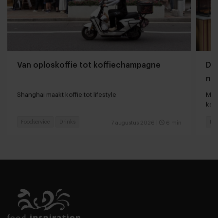
Van oploskoffie tot koffiechampagne
Dyn
naa
loc
Shanghai maakt koffie tot lifestyle
Man
keu
Foodservice
Drinks
Fas
7 augustus 2026
|
6 min