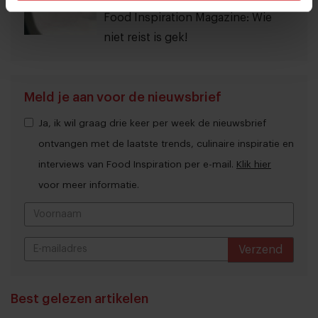
Food Inspiration Magazine: Wie
niet reist is gek!
Meld je aan voor de nieuwsbrief
Ja, ik wil graag drie keer per week de nieuwsbrief
ontvangen met de laatste trends, culinaire inspiratie en
interviews van Food Inspiration per e-mail.
Klik hier
voor meer informatie.
Verzend
THANKS
Best gelezen artikelen