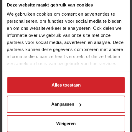
De toegang tot het festival is gratis, events - zoals de
Deze website maakt gebruik van cookies
Celebrity Chef du Jour waar kunt genieten van een drie
We gebruiken cookies om content en advertenties te
gangen menu van een bekende chef - zijn tegen
personaliseren, om functies voor social media te bieden
en om ons websiteverkeer te analyseren. Ook delen we
betaling.
informatie over uw gebruik van onze site met onze
Eerstvolgende editie: juli 2018
partners voor social media, adverteren en analyse. Deze
partners kunnen deze gegevens combineren met andere
informatie die u aan ze heeft verstrekt of die ze hebben
verzameld op basis van uw gebruik van hun services.
Deel artikel
Alles toestaan
Aanpassen
139: Wie niet reist is gek
Benieuwd naar de andere food
festivals die je moet bezoeken?
Weigeren
Bekijk dan het artikel in het nieuwe