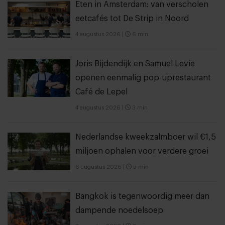
Eten in Amsterdam: van verscholen
eetcafés tot De Strip in Noord
4 augustus 2026
|
6 min
Joris Bijdendijk en Samuel Levie
openen eenmalig pop-uprestaurant
Café de Lepel
4 augustus 2026
|
3 min
Nederlandse kweekzalmboer wil €1,5
miljoen ophalen voor verdere groei
6 augustus 2026
|
5 min
Bangkok is tegenwoordig meer dan
dampende noedelsoep