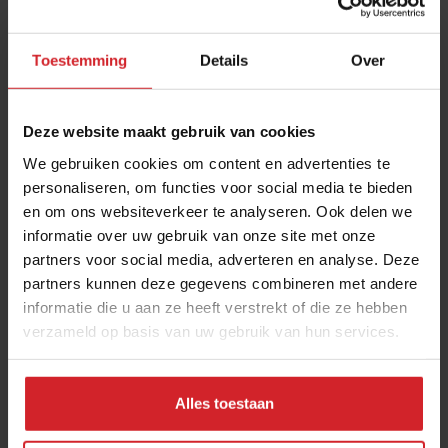
Toestemming
Details
Over
Deze website maakt gebruik van cookies
We gebruiken cookies om content en advertenties te
personaliseren, om functies voor social media te bieden
en om ons websiteverkeer te analyseren. Ook delen we
Bij dit concept in Rotterdam scoor je
informatie over uw gebruik van onze site met onze
partners voor social media, adverteren en analyse. Deze
authentieke Japanse onigiri’s
partners kunnen deze gegevens combineren met andere
Matta Nashi speelt in op de Japan-trend in Nederland
informatie die u aan ze heeft verstrekt of die ze hebben
verzameld op basis van uw gebruik van hun services.
On-the-go
Concepten
15 juni 2026
|
3 min
Alles toestaan