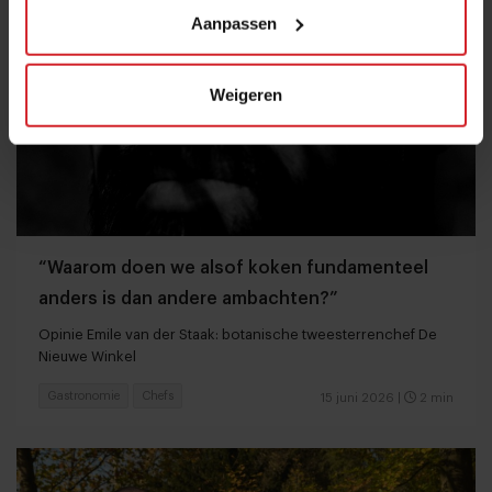
Aanpassen
Weigeren
“Waarom doen we alsof koken fundamenteel
anders is dan andere ambachten?”
Opinie Emile van der Staak: botanische tweesterrenchef De
Nieuwe Winkel
Gastronomie
Chefs
15 juni 2026
|
2 min