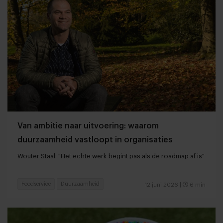
Van ambitie naar uitvoering: waarom
duurzaamheid vastloopt in organisaties
Wouter Staal: "Het echte werk begint pas als de roadmap af is"
Foodservice
Duurzaamheid
12 juni 2026
|
6 min