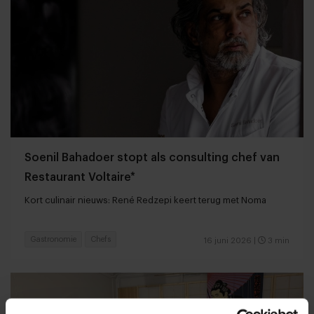
Soenil Bahadoer stopt als consulting chef van
Restaurant Voltaire*
Kort culinair nieuws: René Redzepi keert terug met Noma
Gastronomie
Chefs
16 juni 2026
|
3 min