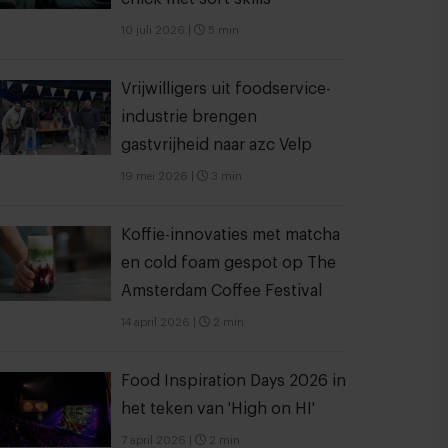
10 juli 2026
|
5 min
Vrijwilligers uit foodservice-
industrie brengen
gastvrijheid naar azc Velp
19 mei 2026
|
3 min
Koffie-innovaties met matcha
en cold foam gespot op The
Amsterdam Coffee Festival
14 april 2026
|
2 min
Food Inspiration Days 2026 in
het teken van 'High on HI'
7 april 2026
|
2 min