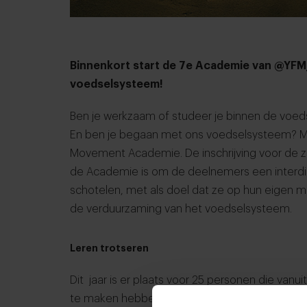
Binnenkort start de 7e Academie van @YFM
voedselsysteem!
Ben je werkzaam of studeer je binnen de voeds
En ben je begaan met ons voedselsysteem? Me
Movement Academie. De inschrijving voor de
de Academie is om de deelnemers een interdisc
schotelen, met als doel dat ze op hun eigen m
de verduurzaming van het voedselsysteem.
Leren trotseren
Dit jaar is er plaats voor 25 personen die van
te maken hebben. En die meer over het voedse