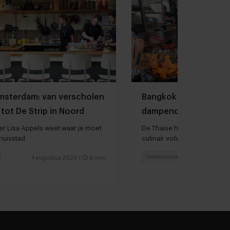
Amsterdam: van verscholen
Bangkok is tegenwoo
tot De Strip in Noord
dampende noedelso
r Lisa Appels weet waar je moet
De Thaise hoofdstad is in sn
thuisstad
culinair volwassen geword
Gastronomie
Chefs
4 augustus 2026
|
6 min
3 augu