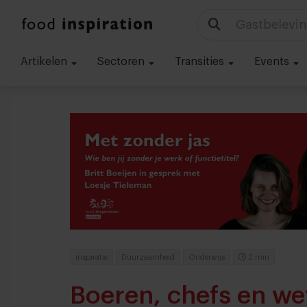
Gastbelevin
Artikelen
Sectoren
Transities
Events
inspiratie
Duurzaamheid
Onderwijs
2 min
Boeren, chefs en w