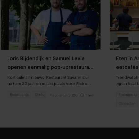
Joris Bijdendijk en Samuel Levie
Eten in 
openen eenmalig pop-uprestaurant
eetcafés 
Café de Lepel
Kort culinair nieuws: Restaurant Savarin sluit
Trendwatche
na ruim 30 jaar en maakt plaats voor Bistro
zijn in haar 
JEAN
Restaurants
Chefs
Restaurants
4 augustus 2026
|
3 min
Concepten