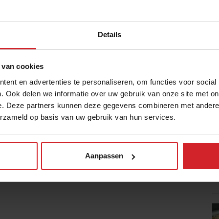
 2016.
Het programma
bestaat uit zes
en een slotdag.
Details
 van cookies
de een half jaar elkaar en het
ent en advertenties te personaliseren, om functies voor social
 afspiegeling van de voedselketen: van
. Ook delen we informatie over uw gebruik van onze site met on
sser. Wil je meer leren over het
e. Deze partners kunnen deze gegevens combineren met andere i
in contact te komen met mensen die op
erzameld op basis van uw gebruik van hun services.
n is de YFM Academie iets voor jou!
Aanpassen