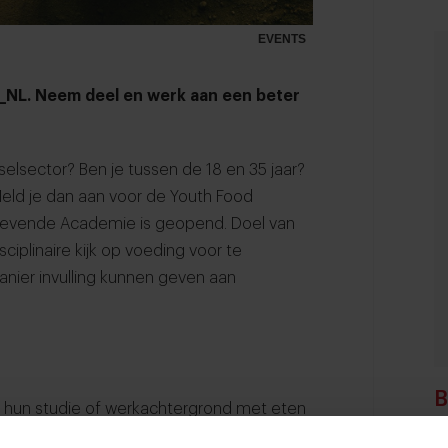
EVENTS
_NL. Neem deel en werk aan een beter
elsector? Ben je tussen de 18 en 35 jaar?
ld je dan aan voor de Youth Food
 zevende
Academie
is geopend. Doel van
iplinaire kijk op voeding voor te
anier invulling kunnen geven aan
B
uit hun studie of werkachtergrond met eten
lsysteem willen leren. Aanmelden kan tot