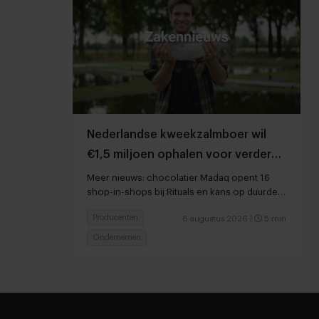
Nederlandse kweekzalmboer wil
€1,5 miljoen ophalen voor verdere
groei
Meer nieuws: chocolatier Madaq opent 16
shop-in-shops bij Rituals en kans op duurder
voedsel door droogte en hitte
Producenten
6 augustus 2026
|
5 min
Ondernemen