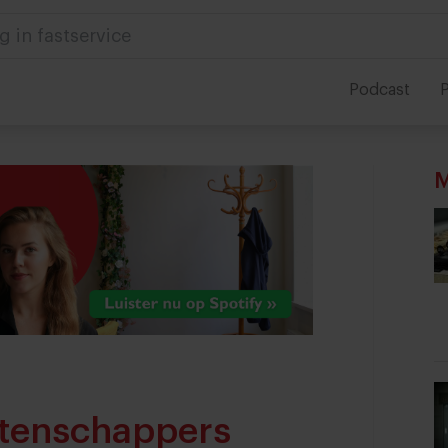
g in fastservice
Podcast
P
M
etenschappers