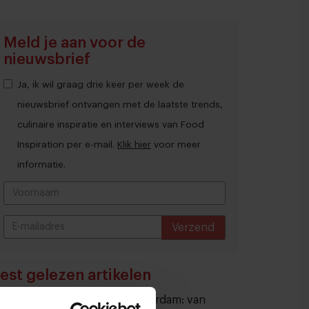
Meld je aan voor de
nieuwsbrief
Ja, ik wil graag drie keer per week de
nieuwsbrief ontvangen met de laatste trends,
culinaire inspiratie en interviews van Food
Inspiration per e-mail.
Klik hier
voor meer
informatie.
Verzend
THANKS
est gelezen artikelen
Eten in Amsterdam: van