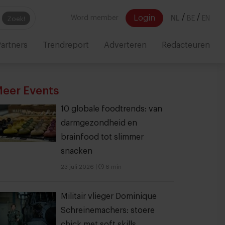
/
/
Login
Word member
NL
BE
EN
Zoek!
artners
Trendreport
Adverteren
Redacteuren
eer Events
10 globale foodtrends: van
darmgezondheid en
brainfood tot slimmer
snacken
23 juli 2026
|
6 min
Militair vlieger Dominique
Schreinemachers: stoere
chick met soft skills