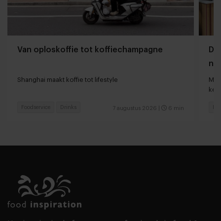
Van oploskoffie tot koffiechampagne
Dyn
naa
loc
Shanghai maakt koffie tot lifestyle
Man
keu
Foodservice
Drinks
Fas
7 augustus 2026
|
6 min