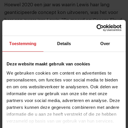
Hoewel 2020 een jaar was waarin Lewis haar lang
geanticipeerde concept kon uitvoeren, was het voor
haar een zwaar jaar. Lewis: “De moord op George Floyd
is voor de hele zwarte gemeenschap zeer
traumatiserend geweest. Niet alleen omdat die
Toestemming
Details
Over
gebeurtenis op zichzelf vreselijk was, maar ook omdat
nare persoonlijke ervaringen in één keer terug kwamen
als flashbacks. Het voelde voor mij als een soort
Deze website maakt gebruik van cookies
posttraumatische stressstoornis. In eerste instantie
We gebruiken cookies om content en advertenties te
dacht ik dat ik de enige was die daar last van had. Maar
personaliseren, om functies voor social media te bieden
nadat ik met een aantal vrienden sprak en hun verhalen
en om ons websiteverkeer te analyseren. Ook delen we
hoorde, begreep ik dat veel mensen in de zwarte
informatie over uw gebruik van onze site met onze
gemeenschap hier last van hadden. Micro-agressies,
partners voor social media, adverteren en analyse. Deze
subtiele vooroordelen die je altijd wegwuifde, ze
partners kunnen deze gegevens combineren met andere
kwamen allemaal naar boven. Het is vreselijk dat deze
informatie die u aan ze heeft verstrekt of die ze hebben
gebeurtenis heeft moeten plaatsvinden om een
verzameld op basis van uw gebruik van hun services.