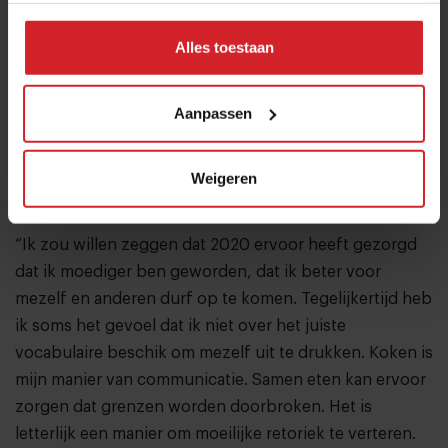
beweging op gang te brengen. Maar ik ben blij dat we
sinds die gebeurtenis eindelijk meer gesprekken
Alles toestaan
voeren over discriminatie, onderwaardering en de toe-
eigening van cultuur. Ik voel dat er een momentum is
en dat mensen openstaan om te luisteren en te leren.
Aanpassen
Daar moeten we
nu
gebruik van maken voordat het
weer wegzakt.”
Weigeren
Persoonlijke ontwikkeling
“Ik zou willen zeggen dat 2020 ervoor heeft gezorgd
dat ik moediger ben geworden, dat ik beter voor
mezelf en anderen durf op te komen. Tegelijkertijd heb
ik soms het gevoel dat ik niet over het juiste
vocabulaire beschik om mezelf uit te drukken. Koken is
mijn manier van communicatie. Samen eten kan ervoor
zorgen dat grenzen worden doorbroken. Het is
letterlijk een manier om moeilijke retoriek te verteren.