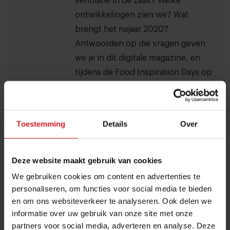
ventilatie in de zaak? Welke
ontwikkelingen zien we? Wat
brengt het najaar 2020?
Antwoorden op die vragen geven
we je in dit digitale magazine, en
tijdens de Food Inspiration Days op
19 en 20 oktober! Ben jij er ook
(digitaal) bij?
Toestemming
Details
Over
Meld je aan voor de nieuwsbrief
Deze website maakt gebruik van cookies
Ja, ik wil graag drie keer per week de nieuwsbrief
We gebruiken cookies om content en advertenties te
ontvangen met de laatste trends, culinaire inspiratie en
personaliseren, om functies voor social media te bieden
interviews van Food Inspiration per e-mail.
Klik hier
en om ons websiteverkeer te analyseren. Ook delen we
voor meer informatie.
informatie over uw gebruik van onze site met onze
partners voor social media, adverteren en analyse. Deze