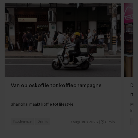
Van oploskoffie tot koffiechampagne
Dyn
naa
loc
Shanghai maakt koffie tot lifestyle
Man
keu
Foodservice
Drinks
Fas
7 augustus 2026
|
6 min