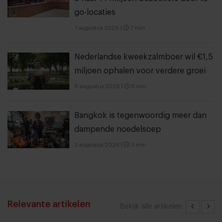
go-locaties
7 augustus 2026
|
7 min
Nederlandse kweekzalmboer wil €1,5
miljoen ophalen voor verdere groei
6 augustus 2026
|
5 min
Bangkok is tegenwoordig meer dan
dampende noedelsoep
3 augustus 2026
|
3 min
Relevante artikelen
Bekijk alle artikelen