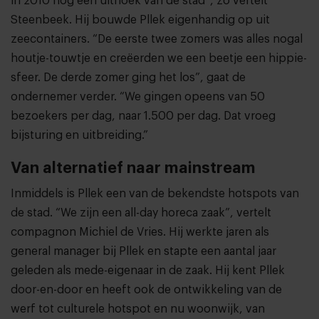
in 2010 nog een uithoek van de stad”, zo vertelt
Steenbeek. Hij bouwde Pllek eigenhandig op uit
zeecontainers. “De eerste twee zomers was alles nogal
houtje-touwtje en creëerden we een beetje een hippie-
sfeer. De derde zomer ging het los”, gaat de
ondernemer verder. “We gingen opeens van 50
bezoekers per dag, naar 1.500 per dag. Dat vroeg
bijsturing en uitbreiding.”
Van alternatief naar mainstream
Inmiddels is Pllek een van de bekendste hotspots van
de stad. “We zijn een all-day horeca zaak”, vertelt
compagnon Michiel de Vries. Hij werkte jaren als
general manager bij Pllek en stapte een aantal jaar
geleden als mede-eigenaar in de zaak. Hij kent Pllek
door-en-door en heeft ook de ontwikkeling van de
werf tot culturele hotspot en nu woonwijk, van