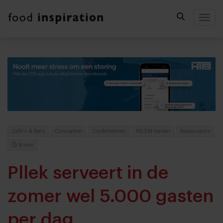
Togg
Café's & Bars
Concepten
Ondernemen
NDSM-terrein
Restaurants
8 min
Pllek serveert in de
zomer wel 5.000 gasten
per dag