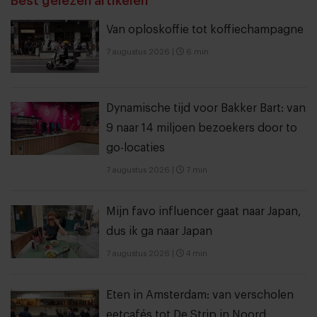
Best gelezen artikelen
Van oploskoffie tot koffiechampagne
7 augustus 2026
|
6 min
Dynamische tijd voor Bakker Bart: van
9 naar 14 miljoen bezoekers door to
go-locaties
7 augustus 2026
|
7 min
Mijn favo influencer gaat naar Japan,
dus ik ga naar Japan
7 augustus 2026
|
4 min
Eten in Amsterdam: van verscholen
eetcafés tot De Strip in Noord