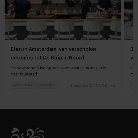
Eten in Amsterdam: van verscholen
Bij
eetcafés tot De Strip in Noord
we
Trendwatcher Lisa Appels weet waar je moet zijn in
Rot
haar thuisstad
met
Restaurants
Concepten
Caf
4 augustus 2026
|
6 min