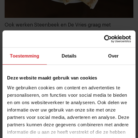
Ook werken Steenbeek en De Vries graag met
leveranciers die zich op sociaal vlak inzetten. Koekjes
komen van een bedrijf dat werkt met mensen met
afstand tot de arbeidsmarkt. Koffie wordt gemaakt met
Toestemming
Details
Over
bonen van Moyee; een bedrijf dat bonen oogst en
verwerkt in Ethiopië, waardoor er een groter
percentage van de winst in handen van de boeren
Deze website maakt gebruik van cookies
blijft.
We gebruiken cookies om content en advertenties te
personaliseren, om functies voor social media te bieden
The NEXT step
en om ons websiteverkeer te analyseren. Ook delen we
Pllek is een icoon geworden in het Amsterdamse
informatie over uw gebruik van onze site met onze
horecalandschap, maar het voortbestaan ervan is nog
partners voor social media, adverteren en analyse. Deze
partners kunnen deze gegevens combineren met andere
onzeker. Pllek had altijd al een tijdelijke vergunning. Er
informatie die u aan ze heeft verstrekt of die ze hebben
waren nooit concrete plannen van de gemeente om