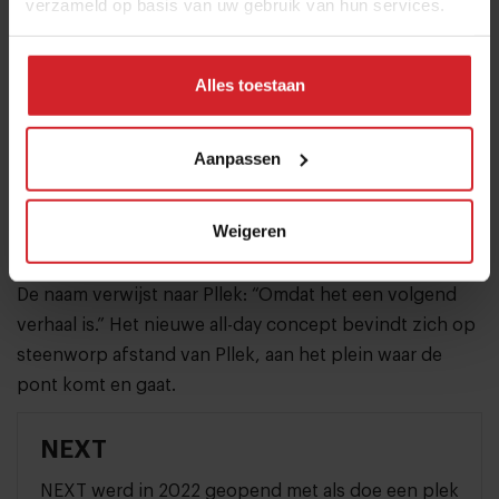
verzameld op basis van uw gebruik van hun services.
iets anders te starten. Steenbeek: “Opeens zeiden
ambtenaren drie jaar geleden: je contract loopt af. Toen
ben ik gaan lobbyen en strijden en na een jaar en twee
Alles toestaan
moties in de gemeenteraad is duidelijk dat we in elk
geval tot 2025 kunnen blijven.”
Aanpassen
Hoewel Pllek dus nog zeker een paar jaar mag blijven
bestaan, was het voor Steenbeek en De Vries toch tijd
Weigeren
voor een volgende stap. Zo ontstond NEXT, in de plint
van een van de grote nieuwbouwtorens op het terrein.
De naam verwijst naar Pllek: “Omdat het een volgend
verhaal is.” Het nieuwe all-day concept bevindt zich op
steenworp afstand van Pllek, aan het plein waar de
pont komt en gaat.
NEXT
NEXT werd in 2022 geopend met als doe een plek