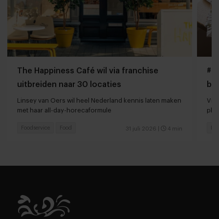
The Happiness Café wil via franchise
#Gi
uitbreiden naar 30 locaties
bo
Linsey van Oers wil heel Nederland kennis laten maken
Vir
met haar all-day-horecaformule
pla
Foodservice
Food
Foo
31 juli 2026
|
4 min