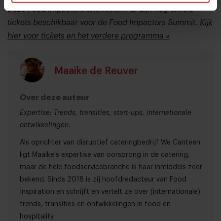
Deze Food Impactors ontmoeten? Er zijn nog enkele
tickets beschikbaar voor de Food Impactors Summit.
Kijk
hier voor tickets en het verdere programma »
Maaike de Reuver
Over deze auteur
Expertise: Trends, transities, start-ups, internationale
ontwikkelingen.
Als oprichter van disruptief cateringbedrijf We Canteen
ligt Maaike's expertise van oorsprong in de catering,
maar de hele foodservicebranche is haar inmiddels zeer
bekend. Sinds 2018 is zij hoofdredacteur van Food
Inspiration en schrijft en vertelt ze over (internationale)
trends, transities en ontwikkelingen in food en
hospitality.