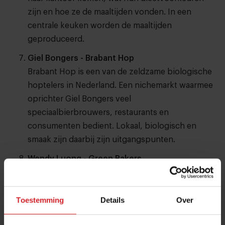
zijn en hoe ze de maaltijden vonden. In een
centrale keuken worden de maaltijden
geproduceerd.
Giel Bongers - Brabant Hop
Brabant Hop is een van de zeldzame biologische
hoptelers in Nederland. Een nichemarkt waarmee
oprichter Giel Bongers veel
speciaalbierbrouwers, restaurants en
consumenten bedient. Lokaal, biologisch en
smaak zijn daarbij zijn uitgangspunten.
Wendy Luong - Green Bakers
Als vegan levensmiddelentechnoloog creëert
Wendy Luong plantaardige bakmixen. Daarmee wil
ze innovatie brengen in de bakkerijsector. Want
Toestemming
Details
Over
vegan bakken is een belangrijke trend, maar veel