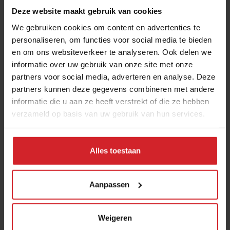
bakkers zijn nog op zoek naar de manier waarop.
Deze website maakt gebruik van cookies
Luong kan hen daarbij helpen.
We gebruiken cookies om content en advertenties te
Nele Vandeneede - Social Chef
personaliseren, om functies voor social media te bieden
Social Chef is een creatieve eventontwikkelaar die
en om ons websiteverkeer te analyseren. Ook delen we
altijd zoekt naar samenwerking tussen kinderen,
informatie over uw gebruik van onze site met onze
partners voor social media, adverteren en analyse. Deze
kunstenaars en koks. Ieder pop-up restaurant is
partners kunnen deze gegevens combineren met andere
een spektakel. Door middel van diverse spellen
informatie die u aan ze heeft verstrekt of die ze hebben
komen gasten nader tot elkaar, en wordt de relatie
verzameld op basis van uw gebruik van hun services.
met voedsel hersteld.
Lucki Pijpers - Extra-C
Alles toestaan
Extra-C is een gezond ijsje gemaakt van puur fruit
en verrijkt met diverse vitaminen en proteïnen.
Oprichter Lucki Pijpers richt zich met haar
Aanpassen
ijsjes specifiek op festivalgangers, die tijdens het
feesten soms wel wat verkoeling en een likje
Weigeren
gezondheid kunnen gebruiken.