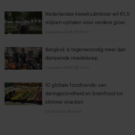
Nederlandse kweekzalmboer wil €1,5
miljoen ophalen voor verdere groei
6 augustus 2026
|
5 min
Bangkok is tegenwoordig meer dan
dampende noedelsoep
3 augustus 2026
|
3 min
10 globale foodtrends: van
darmgezondheid en brainfood tot
slimmer snacken
23 juli 2026
|
6 min