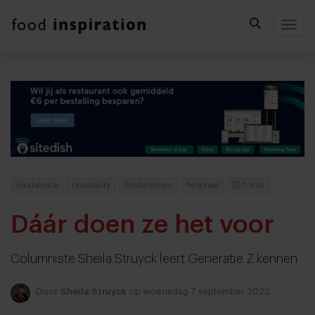
Togg
Foodservice
Hospitality
Ondernemen
Personeel
5 min
Dáár doen ze het voor
Columniste Sheila Struyck leert Generatie Z kennen
Door
Sheila Struyck
op woensdag 7 september 2022