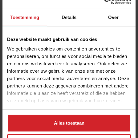
Veel overleg, kort en informeel
Toestemming
Details
Over
Regelmatig feedback
Flexibele werktijden, thuis en op kantoor
Deze website maakt gebruik van cookies
Een coach of mentor, liefst vanaf de eerste
We gebruiken cookies om content en advertenties te
werkdag
personaliseren, om functies voor social media te bieden
en om ons websiteverkeer te analyseren. Ook delen we
Uitspreken van waardering
informatie over uw gebruik van onze site met onze
Een gezellige werkplek met moderne technologie
partners voor social media, adverteren en analyse. Deze
partners kunnen deze gegevens combineren met andere
Bijzondere teamuitjes of werkvakanties
informatie die u aan ze heeft verstrekt of die ze hebben
Groeimogelijkheden
verzameld op basis van uw gebruik van hun services.
Diversiteit en inclusie
Alles toestaan
Get used to it
Met stip bovenaan staat de (financiële) beloning. Dus