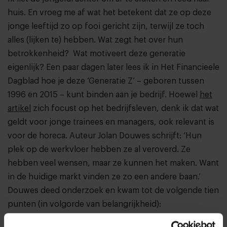
huis. En vroeg me af wat het betekent dat ze op deze
jonge leeftijd zo op fooi gericht zijn, terwijl ze toch
alles (lijken te) hebben. Wat zegt het over hun
betrokkenheid? Wat motiveert deze generatie
eigenlijk? Een paar dagen later lees ik in Het Financieele
Dagblad hoe je deze ‘Generatie Z’ – geboren tussen
1996 en 2015 – kunt binden aan je bedrijf. Hoewel
het
artikel
zich focust op het bedrijfsleven, denk ik dat wat
geldt voor jonge trainees en managers, ook relevant is
voor de horeca. Auteur Jolan Douwes schrijft: ‘Hun
plek op de werkvloer hebben ze al veroverd. Ze
hebben veel wensen, maar ze kunnen het maken. Want
in de huidige markt vinden ze zo een andere baan.’
Douwes deed onderzoek en kwam tot de volgende tien
punten (in volgorde van belangrijkheid):
Goede beloning én vrije tijd