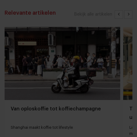
Relevante artikelen
Bekijk alle artikelen
Van oploskoffie tot koffiechampagne
The
uit
Shanghai maakt koffie tot lifestyle
Lin
met