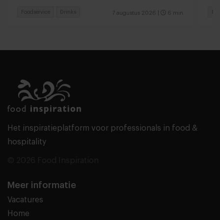
Foodservice
Drinks
Foo
7 augustus 2026
|
6 min
Het inspiratieplatform voor professionals in food &
hospitality
© 2026 Food Inspiration
Meer informatie
Vacatures
Home