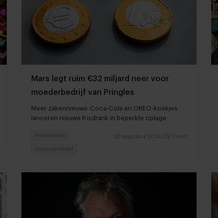
Mars legt ruim €32 miljard neer voor
moederbedrijf van Pringles
Meer zakennieuws: Coca‑Cola en OREO-koekjes
lanceren nieuwe frisdrank in beperkte oplage
Producenten
20 augustus 2024
|
3 min
Duurzaamheid