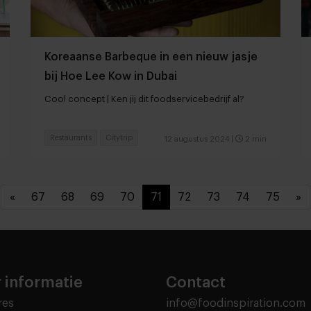
Koreaanse Barbeque in een nieuw jasje
bij Hoe Lee Kow in Dubai
Cool concept | Ken jij dit foodservicebedrijf al?
Restaurants
Citytrip
12 augustus 2024
|
2 min
«
67
68
69
70
71
72
73
74
75
»
 informatie
Contact
res
info@foodinspiration.com