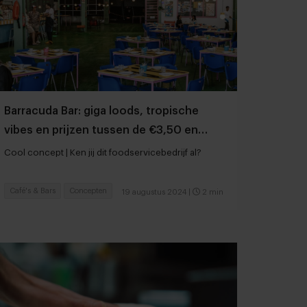
Barracuda Bar: giga loods, tropische
vibes en prijzen tussen de €3,50 en
€12,50
Cool concept | Ken jij dit foodservicebedrijf al?
Café's & Bars
Concepten
19 augustus 2024
|
2 min