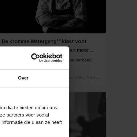
De Kromme Watergang** kiest voor
minder fine dining couverts en meer
bistrostoelen
Edwin Vinke: “Zo hebben we een beter verdeeld
rendement”
Over
Restaurants
Chefs
16 augustus 2024
|
6 min
 media te bieden en om ons
ze partners voor social
nformatie die u aan ze heeft