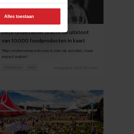
Alles toestaan
Deze ondernemer bracht de uitstoot
van 10.000 foodproducten in kaart
'Mijn ondernemersdroom is niet rijk worden, maar
impact maken'
Foodservice
Food
14 augustus 2024
|
3 min