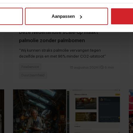
Aanpassen
Deze Nederlandse scale-up maakt
palmolie zonder palmbomen
“Wij kunnen straks palmolie vervangen tegen
dezelfde prijs en met 96% minder CO2-uitstoot”
Foodservice
15 augustus 2024
|
6 min
Duurzaamheid