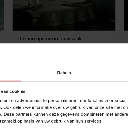
Dertien tips om in jouw zaak
waterverspilling tegen te gaan
Doe (rund)vlees, frisdrank, tafellinnen en
snijbloemen de deur uit
Details
Restaurants
Chefs
16 augustus 2024
|
4 min
 van cookies
ent en advertenties te personaliseren, om functies voor social
. Ook delen we informatie over uw gebruik van onze site met on
e. Deze partners kunnen deze gegevens combineren met andere i
erzameld op basis van uw gebruik van hun services.