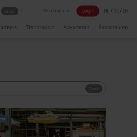
/
/
Login
Word member
NL
BE
EN
Zoek!
artners
Trendreport
Adverteren
Redacteuren
Zoek!