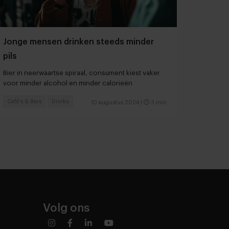
Jonge mensen drinken steeds minder
pils
Bier in neerwaartse spiraal, consument kiest vaker
voor minder alcohol en minder calorieën
Café's & Bars
Drinks
10 augustus 2024
|
3 min
Volg ons