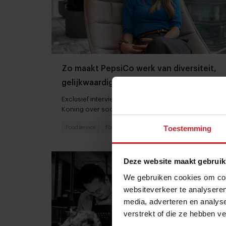
Zo maakt PepsiCo werk van diversiteit,
gelijkwaardigheid en inclusie
Exclusief interview met Senior HR Manager Iris
Koning over sociale impact die multinationals
kunnen maken
Toestemming
Foodservice
Food
16 augustus 2024
|
5 min
Deze website maakt gebruik
We gebruiken cookies om cont
websiteverkeer te analyseren
media, adverteren en analys
verstrekt of die ze hebben v