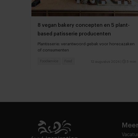
8 vegan bakery concepten en 5 plant-
based patisserie producenten
Plantisserie: verantwoord gebak voor horecazaken
of consumenten
Foodservice
Food
12 augustus 2024
|
5 min
Meer
Vacatu