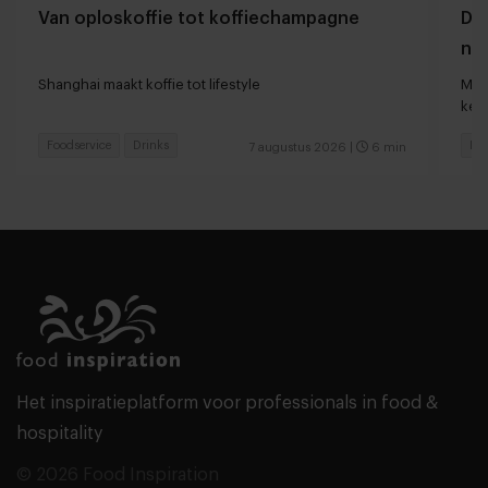
Van oploskoffie tot koffiechampagne
Dyn
naa
loc
Shanghai maakt koffie tot lifestyle
Man
keu
Foodservice
Drinks
Fas
7 augustus 2026
|
6 min
Het inspiratieplatform voor professionals in food &
hospitality
© 2026 Food Inspiration