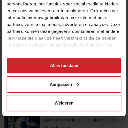
personaliseren, om functies voor social media te bieden
en om ons websiteverkeer te analyseren. Ook delen we
Eten in Amsterdam: van verscholen
informatie over uw gebruik van onze site met onze
eetcafés tot De Strip in Noord
partners voor social media, adverteren en analyse. Deze
4 augustus 2026
|
6 min
partners kunnen deze gegevens combineren met andere
informatie die u aan ze heeft verstrekt of die ze hebben
verzameld op basis van uw gebruik van hun services.
Van oploskoffie tot koffiechampagne
7 augustus 2026
|
6 min
Alles toestaan
Mijn favo influencer gaat naar Japan,
Aanpassen
dus ik ga naar Japan
7 augustus 2026
|
4 min
Weigeren
Joris Bijdendijk en Samuel Levie
openen eenmalig pop-uprestaurant