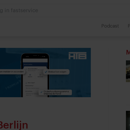
g in fastservice
Podcast
P
M
erlijn