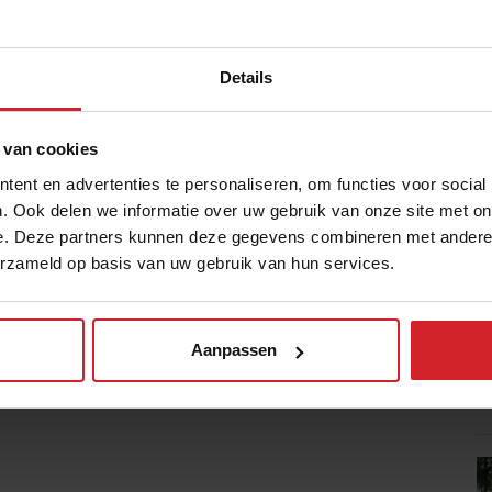
lin: gewaagd, puur en creatief.
or middel van een video-opdracht die zij
Details
 22 oktober wordt de kwalificatie-
 Voor de winnaar van de Expeditie stelt
, ook 500 euro Bistrobar tegoed ter
 van cookies
ent en advertenties te personaliseren, om functies voor social
. Ook delen we informatie over uw gebruik van onze site met on
e. Deze partners kunnen deze gegevens combineren met andere i
erzameld op basis van uw gebruik van hun services.
Aanpassen