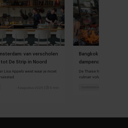
Amsterdam: van verscholen
Bangkok is tegenwoo
tot De Strip in Noord
dampende noedelso
r Lisa Appels weet waar je moet
De Thaise hoofdstad is in sn
thuisstad
culinair volwassen geword
Gastronomie
Chefs
4 augustus 2026
|
6 min
3 augu