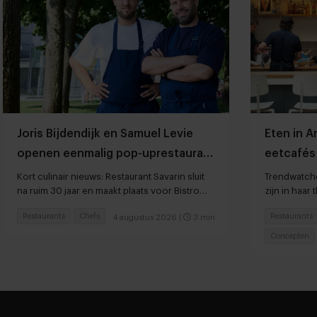
Joris Bijdendijk en Samuel Levie
Eten in 
openen eenmalig pop-uprestaurant
eetcafés 
Café de Lepel
Kort culinair nieuws: Restaurant Savarin sluit
Trendwatche
na ruim 30 jaar en maakt plaats voor Bistro
zijn in haar 
JEAN
Restaurants
Chefs
Restaurants
4 augustus 2026
|
3 min
Concepten