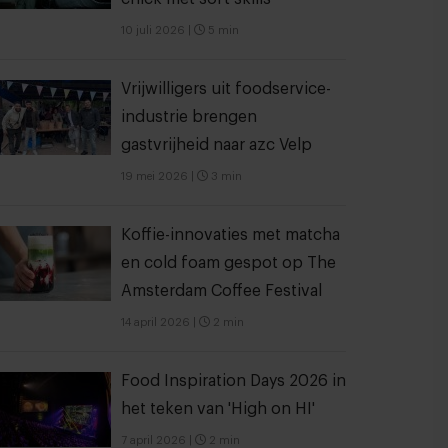
10 juli 2026
|
5 min
Vrijwilligers uit foodservice-
industrie brengen
gastvrijheid naar azc Velp
19 mei 2026
|
3 min
Koffie-innovaties met matcha
en cold foam gespot op The
Amsterdam Coffee Festival
14 april 2026
|
2 min
Food Inspiration Days 2026 in
het teken van 'High on HI'
7 april 2026
|
2 min