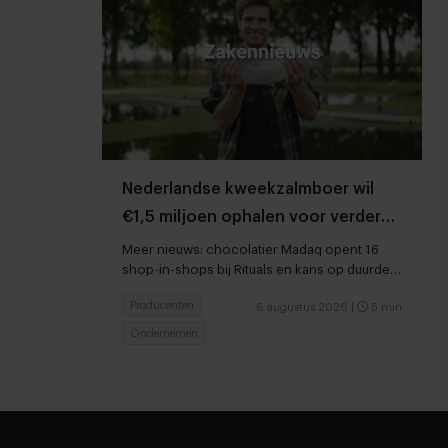
Nederlandse kweekzalmboer wil
€1,5 miljoen ophalen voor verdere
groei
Meer nieuws: chocolatier Madaq opent 16
shop-in-shops bij Rituals en kans op duurder
voedsel door droogte en hitte
Producenten
6 augustus 2026
|
5 min
Ondernemen