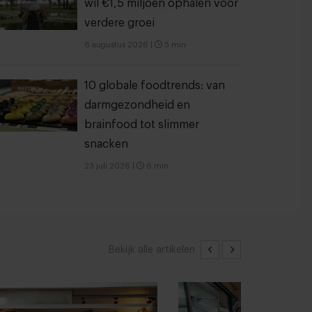
wil €1,5 miljoen ophalen voor
verdere groei
6 augustus 2026
|
5 min
10 globale foodtrends: van
darmgezondheid en
brainfood tot slimmer
snacken
23 juli 2026
|
6 min
Bekijk alle artikelen