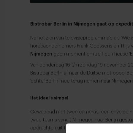
Bistrobar Berlin in Nijmegen gaat op expediti
Na het zien van televisieprogramma's als 'Wie is
horecaondernemers Frank Goossens en Thijs v
Nijmegen
geen moment om zelf een heuse ‘Exp
Van donderdag 16 t/m zondag 19 november 201
Bistrobar Berlin af naar de Duitse metropool Be
‘echte’ Berlijn mee terug nemen naar Nijmegen
Het idee is simpel
Gewapend met twee camera’s, een envelop m
twee teams vanuit Nijmegen naar Berlijn ges
opdrachten uit te voeren en de ultieme trofe