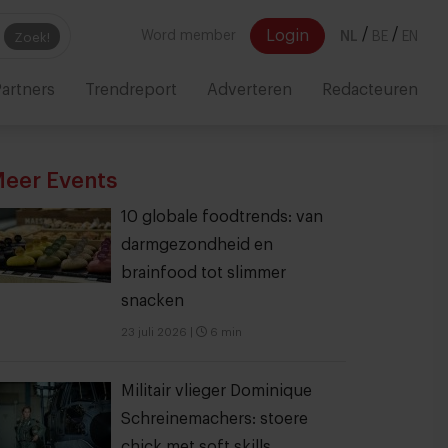
/
/
Login
Word member
NL
BE
EN
Zoek!
artners
Trendreport
Adverteren
Redacteuren
eer Events
10 globale foodtrends: van
darmgezondheid en
brainfood tot slimmer
snacken
23 juli 2026
|
6 min
Militair vlieger Dominique
Schreinemachers: stoere
chick met soft skills