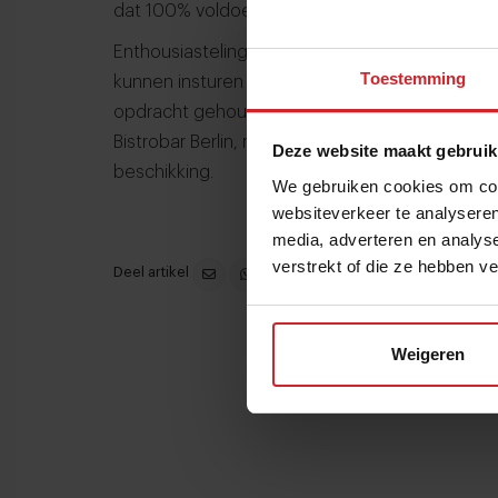
dat 100% voldoet aan de kaart van Bistrobar Ber
Enthousiastelingen kunnen zich kwalificeren do
Toestemming
kunnen insturen tot 18 oktober 2017. Op zondag
opdracht gehouden in de Bistrobar in Nijmegen.
Bistrobar Berlin, naast een geweldige ervaring
Deze website maakt gebruik
beschikking.
We gebruiken cookies om cont
websiteverkeer te analyseren
media, adverteren en analys
verstrekt of die ze hebben v
Deel artikel
Weigeren