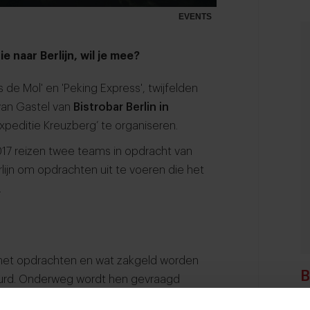
EVENTS
e naar Berlijn, wil je mee?
 de Mol' en 'Peking Express', twijfelden
an Gastel van
Bistrobar Berlin in
editie Kreuzberg’ te organiseren.
7 reizen twee teams in opdracht van
rlijn om opdrachten uit te voeren die het
.
et opdrachten en wat zakgeld worden
B
tuurd. Onderweg wordt hen gevraagd
e mee terug te nemen. Een nieuw gerecht