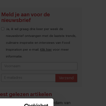
Meld je aan voor de
nieuwsbrief
Ja, ik wil graag drie keer per week de
nieuwsbrief ontvangen met de laatste trends,
culinaire inspiratie en interviews van Food
Inspiration per e-mail.
Klik hier
voor meer
informatie.
Verzend
THANKS
est gelezen artikelen
Eten in Amsterdam: van