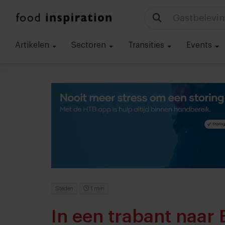
Gastbelevin
Artikelen
Sectoren
Transities
Events
Steden
1 min
In een trabant naar B