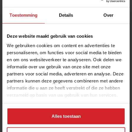
voor meer informatie.
Toestemming
Details
Over
Verzend
Deze website maakt gebruik van cookies
We gebruiken cookies om content en advertenties te
THANKS
personaliseren, om functies voor social media te bieden
Best gelezen artikelen
en om ons websiteverkeer te analyseren. Ook delen we
Eten in Amsterdam: van verscholen
informatie over uw gebruik van onze site met onze
partners voor social media, adverteren en analyse. Deze
eetcafés tot De Strip in Noord
partners kunnen deze gegevens combineren met andere
4 augustus 2026
|
6 min
informatie die u aan ze heeft verstrekt of die ze hebben
verzameld op basis van uw gebruik van hun services.
Joris Bijdendijk en Samuel Levie
openen eenmalig pop-uprestaurant
Alles toestaan
Café de Lepel
4 augustus 2026
|
3 min