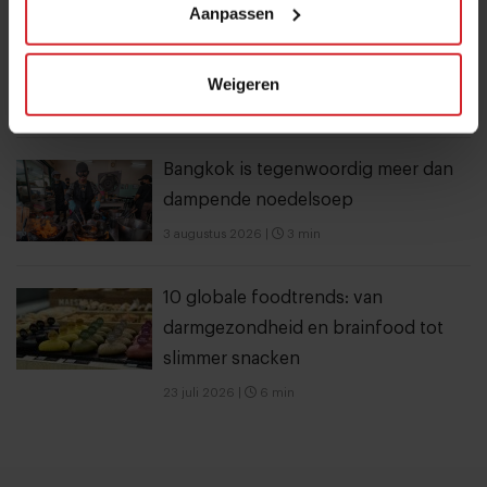
Aanpassen
Nederlandse kweekzalmboer wil €1,5
miljoen ophalen voor verdere groei
Weigeren
6 augustus 2026
|
5 min
Bangkok is tegenwoordig meer dan
dampende noedelsoep
3 augustus 2026
|
3 min
10 globale foodtrends: van
darmgezondheid en brainfood tot
slimmer snacken
23 juli 2026
|
6 min