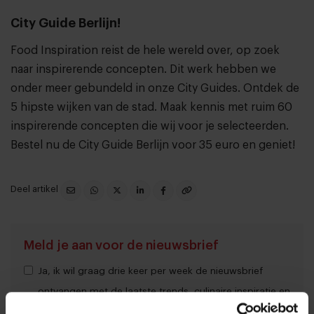
City Guide Berlijn!
Food Inspiration reist de hele wereld over, op zoek
naar inspirerende concepten. Dit werk hebben we
onder meer gebundeld in onze City Guides. Ontdek de
5 hipste wijken van de stad. Maak kennis met ruim 60
inspirerende concepten die wij voor je selecteerden.
Bestel nu de City Guide Berlijn voor 35 euro en geniet!
Deel artikel
Meld je aan voor de nieuwsbrief
Ja, ik wil graag drie keer per week de nieuwsbrief
ontvangen met de laatste trends, culinaire inspiratie en
interviews van Food Inspiration per e-mail.
Klik hier