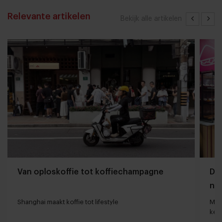
Relevante artikelen
Bekijk alle artikelen
Van oploskoffie tot koffiechampagne
Dyn
naa
loc
Shanghai maakt koffie tot lifestyle
Man
keu