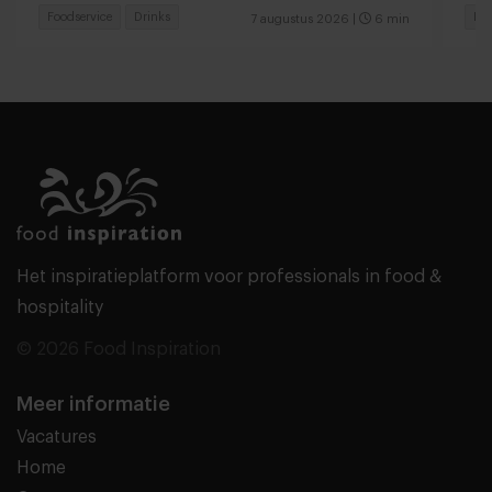
Foodservice
Drinks
Fas
7 augustus 2026
|
6 min
Het inspiratieplatform voor professionals in food &
hospitality
© 2026 Food Inspiration
Meer informatie
Vacatures
Home