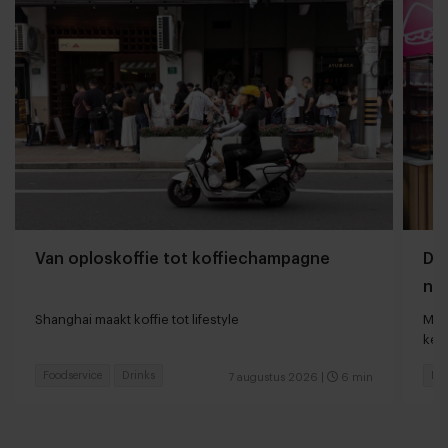
Van oploskoffie tot koffiechampagne
Dyn
naa
loc
Shanghai maakt koffie tot lifestyle
Man
keu
Foodservice
Drinks
Fas
7 augustus 2026
|
6 min