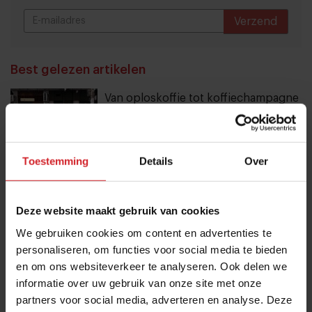
Verzend
THANKS
Best gelezen artikelen
Van oploskoffie tot koffiechampagne
7 augustus 2026
|
6 min
Toestemming
Details
Over
Dynamische tijd voor Bakker Bart: van
9 naar 14 miljoen bezoekers door to
Deze website maakt gebruik van cookies
go-locaties
We gebruiken cookies om content en advertenties te
7 augustus 2026
|
7 min
personaliseren, om functies voor social media te bieden
en om ons websiteverkeer te analyseren. Ook delen we
Mijn favo influencer gaat naar Japan,
informatie over uw gebruik van onze site met onze
dus ik ga naar Japan
partners voor social media, adverteren en analyse. Deze