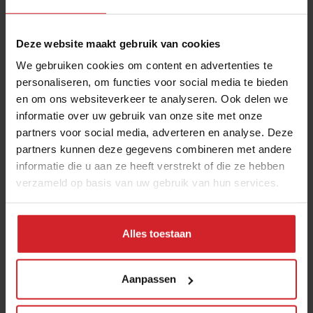
Alexandre Gauthier, La Grenouillere, Montreuil/Mer -
Frankrijk
Deze website maakt gebruik van cookies
Ana Ros, Hisa Franko, Kobarid - Sovenië
We gebruiken cookies om content en advertenties te
personaliseren, om functies voor social media te bieden
Davide Scabin, Combal Zero, Rivoli - Italië
en om ons websiteverkeer te analyseren. Ook delen we
Fulvio Pierangelini, Hotel de Russie, Rome - Italië
informatie over uw gebruik van onze site met onze
partners voor social media, adverteren en analyse. Deze
Riccardo Camanini, Lido 84, Gardone Riviera - Italië
partners kunnen deze gegevens combineren met andere
informatie die u aan ze heeft verstrekt of die ze hebben
Massimo Bottura, La Francescana, Modena - Italië
verzameld op basis van uw gebruik van hun services.
Massilmillano Alajmo, La Calandre, Venezië - Italië
Andoni Luis Aduriz, Mugaritz, San Sebastian - Spanje
Alles toestaan
Albert Adria, Pakta, Barcelona - Spanje
Alex Atala, D.O.M., San Paolo - Brazilië
Aanpassen
Rodolfo Guzman, Borago, Santiago - Chili