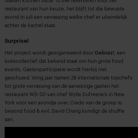
Gasten kunnen vanaf 13 mei reserveren voor het
restaurant van hun keuze, het blijft tot die bewuste
avond in juli een verrassing welke chef er uiteindelijk
achter de kachel staat.
Surprise!
Het project wordt georganiseerd door
Gelinaz!
, een
kokscollectief dat bekend staat om hun grote food
events. Gastenparticipatie wordt hierbij niet
geschuwd. Vorig jaar namen 28 internationale topchefs
tot grote verrassing van de aanwezige gasten het
restaurant WD-50 van chef Wylie Dufresne’s in New
York voor een avondje over. Credo van de groep is:
beyond food & evil. David Chang kondigt de shuffle
aan.