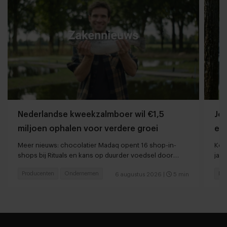
Nederlandse kweekzalmboer wil €1,5
Jor
miljoen ophalen voor verdere groei
ee
Meer nieuws: chocolatier Madaq opent 16 shop-in-
Kort
shops bij Rituals en kans op duurder voedsel door
jaar
droogte en hitte
Producenten
Ondernemen
Res
6 augustus 2026
|
5 min