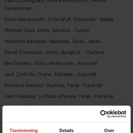
Paul Cunningham, Henne Kirkeby Kro, Henne -
Denemarken
Kobe Desramaults, In De Wulf, Dranouter - België
Mehmet Gurs, Mikla, Istanbul - Turkije
Yoshihiro Narisawa, Narisawa, Tokio - Japan
David Thompson, Nahm, Bangkok - Thailand
Ben Shewry, Attica, Melbourne - Australië
Jock Zonfrillo, Orana, Adelaide - Australië
Bertrand Grebaut, Septime, Parijs - Frankrijk
Alain Ducasse, La Plaza Athenee, Parijs - Frankrijk
Yannick Alleno, Le Doyen, Parijs - Frankrijk
Inaki Alzpitarte, Le Cheateaubriand, Parijs - Frankrijk
Mauro Colagreco, Mirazur, Menton - Frankrijk
Toestemming
Details
Over