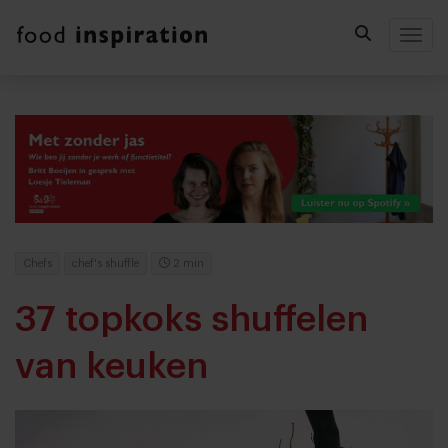
Togg
Chefs
chef's shuffle
2 min
37 topkoks shuffelen
van keuken