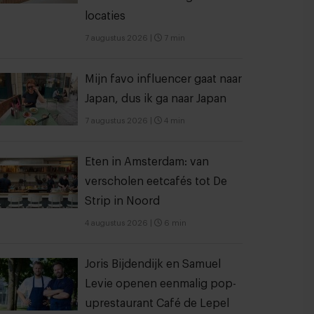
locaties
7 augustus 2026
|
7 min
Mijn favo influencer gaat naar
Japan, dus ik ga naar Japan
7 augustus 2026
|
4 min
Eten in Amsterdam: van
verscholen eetcafés tot De
Strip in Noord
4 augustus 2026
|
6 min
Joris Bijdendijk en Samuel
Levie openen eenmalig pop-
uprestaurant Café de Lepel