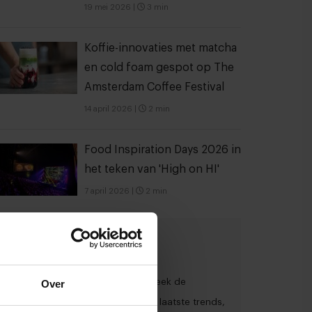
19 mei 2026
|
3 min
Koffie-innovaties met matcha
en cold foam gespot op The
Amsterdam Coffee Festival
14 april 2026
|
2 min
Food Inspiration Days 2026 in
het teken van 'High on HI'
7 april 2026
|
2 min
Meld je aan voor de
nieuwsbrief
Ja, ik wil graag drie keer per week de
Over
nieuwsbrief ontvangen met de laatste trends,