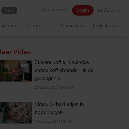
/
/
Login
Word member
NL
BE
EN
Zoek!
artners
Trendreport
Adverteren
Redacteuren
eer Video
Zuivere Koffie, 's werelds
eerste koffiebranderij in de
gevangenis
27 oktober 2024
|
9:38
Video: 5x bakkerijen in
Kopenhagen
7 augustus 2024
|
:00