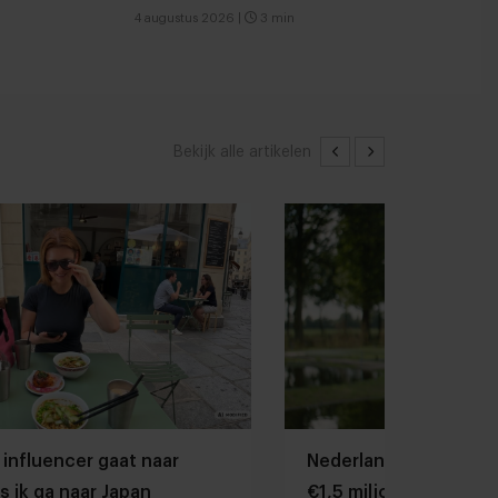
4 augustus 2026
|
3 min
Bekijk alle artikelen
 influencer gaat naar
Nederlandse kweekza
s ik ga naar Japan
€1,5 miljoen ophalen 