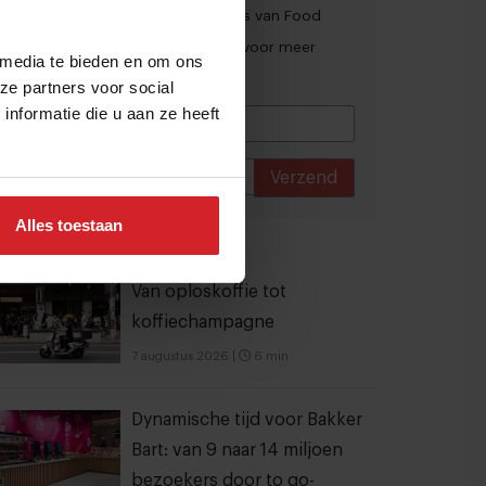
culinaire inspiratie en interviews van Food
Inspiration per e-mail.
Klik hier
voor meer
 media te bieden en om ons
informatie.
ze partners voor social
nformatie die u aan ze heeft
Verzend
THANKS
Alles toestaan
est gelezen artikelen
Van oploskoffie tot
koffiechampagne
7 augustus 2026
|
6 min
Dynamische tijd voor Bakker
Bart: van 9 naar 14 miljoen
bezoekers door to go-