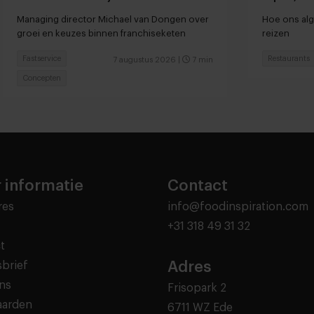
door to go-locaties
Managing director Michael van Dongen over
Hoe ons alg
groei en keuzes binnen franchiseketen
reizen
Fastservice
Restaurants
7 augustus 2026
|
7 min
Concepten
 informatie
Contact
res
info@foodinspiration.com
+31 318 49 31 32
t
Adres
brief
ns
Frisopark 2
aarden
6711 WZ Ede