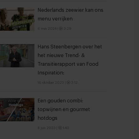
Nederlands zeewier kan ons
menu verrijken
6 mei 2024
|
3:29
Hans Steenbergen over het
het nieuwe Trend- &
Transitierapport van Food
Inspiration:
16 oktober 2023
|
3:12
Een gouden combi:
topwijnen en gourmet
hotdogs
8 juli 2023
|
1:40