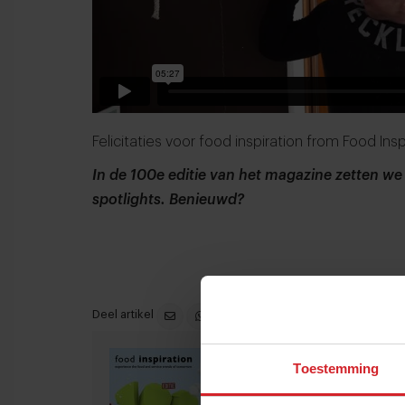
Felicitaties voor food inspiration
from
Food Insp
In de 100e editie van het magazine zetten we
spotlights. Benieuwd?
Deel artikel
100: Beste ontdekkingen
Toestemming