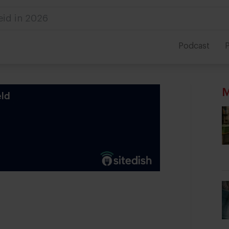
id in 2026
Podcast
P
M