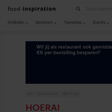
Duurzaamhe
Artikelen
Sectoren
Transities
Events
100
wauw van harte
5:27 min
HOERA!