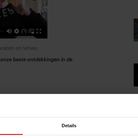
iration
on
Vimeo
.
 onze beste ontdekkingen in de
Details