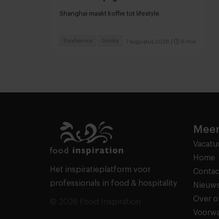
Shanghai maakt koffie tot lifestyle
Foodservice
Drinks
7 augustus 2026
|
6 min
Meer
Vacatu
Home
Het inspiratieplatform voor
Contac
professionals in food & hospitality
Nieuws
Over o
© 2026 Food Inspiration
Voorw