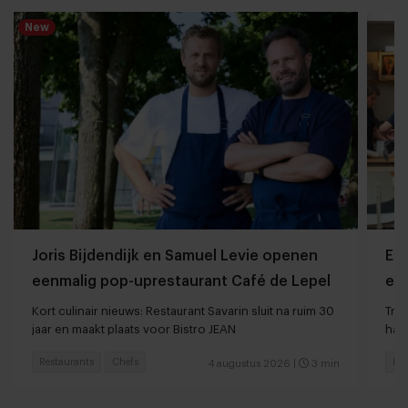
New
Joris Bijdendijk en Samuel Levie openen
Et
eenmalig pop-uprestaurant Café de Lepel
eet
Kort culinair nieuws: Restaurant Savarin sluit na ruim 30
Tren
jaar en maakt plaats voor Bistro JEAN
haar
Restaurants
Chefs
Res
4 augustus 2026
|
3 min