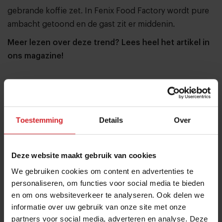
gebrande koffie zet. In Fenix Food Factory wordt pure
ambacht getoond en de gast zit er middenin.
Meer lezen over deze trend?
Lees heel het artikel in
ons magazine
!
Deel artikel
Toestemming
Details
Over
Meld je aan voor de nieuwsbrief
Ja, ik wil graag drie keer per week de nieuwsbrief
Deze website maakt gebruik van cookies
ontvangen met de laatste trends, culinaire inspiratie en
We gebruiken cookies om content en advertenties te
interviews van Food Inspiration per e-mail.
Klik hier
personaliseren, om functies voor social media te bieden
voor meer informatie.
en om ons websiteverkeer te analyseren. Ook delen we
informatie over uw gebruik van onze site met onze
partners voor social media, adverteren en analyse. Deze